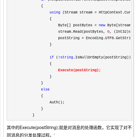
            {

using
 (Stream stream =
 HttpContext.Curren
                {

                    Byte[] postBytes 
= 
new
 Byte[stream.Le
                    stream.Read(postBytes, 
0
, (Int32)stre
                    postString 
=
 Encoding.UTF8.GetString(
                }

if
 (!
string
.IsNullOrEmpty(postString))

                {

Execute(postString);
                }

            }

else
            {

                Auth();

            }

        }
其中的Execute(postString);就是对消息的处理函数，它实现了对不
同消息的分发处理过程。‘