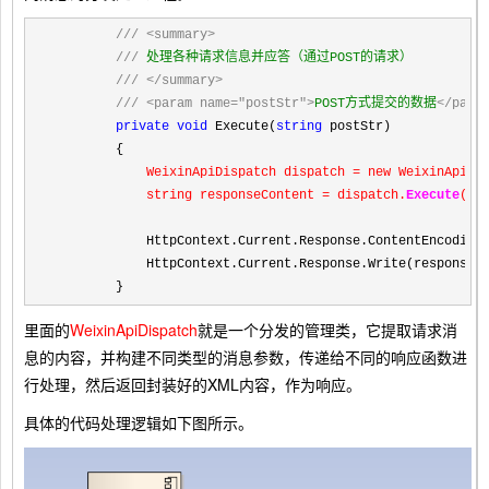
///
<summary>
///
 处理各种请求信息并应答（通过POST的请求）

///
</summary>
///
<param name="postStr">
POST方式提交的数据
</para
private
void
 Execute(
string
 postStr)

        {

WeixinApiDispatch dispatch 
= new WeixinApiDis
            string responseContent =
 dispatch.
Execute
(po
            HttpContext.Current.Response.ContentEncoding
            HttpContext.Current.Response.Write(responseCo
        }
里面的
WeixinApiDispatch
就是一个分发的管理类，它提取请求消
息的内容，并构建不同类型的消息参数，传递给不同的响应函数进
行处理，然后返回封装好的XML内容，作为响应。
具体的代码处理逻辑如下图所示。