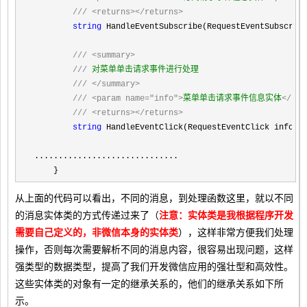
///
<returns></returns>
string
 HandleEventSubscribe(RequestEventSubscribe
///
<summary>
///
 对菜单单击请求事件进行处理

///
</summary>
///
<param name="info">
菜单单击请求事件信息实体
</par
///
<returns></returns>
string
 HandleEventClick(RequestEventClick info);

..............................

    }
从上面的代码可以看出，不同的消息，到处理函数这里，就以不同
的消息实体类的方式传递过来了（
注意：实体类是我根据程序开发
需要自己定义的，非微信本身的实体类
），这样非常方便我们处理
操作，否则每次需要解析不同的消息内容，很容易出现问题，这样
强类型的数据类型，提高了我们开发微信应用的强壮型和高效性。
这些实体类的对象有一定的继承关系的，他们的继承关系如下所
示。