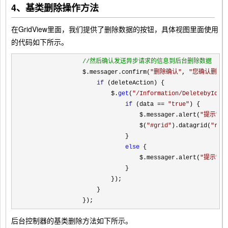
4、基类删除操作方法
在GridView里面，我们提供了删除数据的按钮，具体视图里面使用
的代码如下所示。
//
然后确认发送异步请求的信息到后台删除数据
                $.messager.confirm(
"
删除确认
"
, 
"
您确认删除
if
 (deleteAction) {

                        $.
get
(
"
/Information/DeletebyIds
"
if
 (data == 
"
true
"
) {

                                $.messager.alert(
"
提示
"
, 
                                $(
"
#grid
"
).datagrid(
"
rel
                            }

else
 {

                                $.messager.alert(
"
提示
"
, 
                            }

                        });

                    }

                });
后台控制器的基类删除方法如下所示。