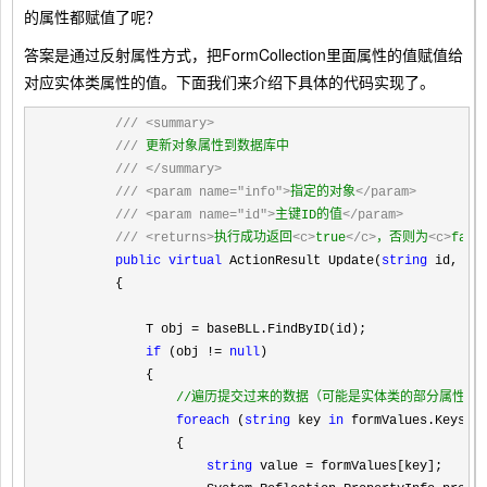
的属性都赋值了呢？
答案是通过反射属性方式，把FormCollection里面属性的值赋值给
对应实体类属性的值。下面我们来介绍下具体的代码实现了。
///
<summary>
///
 更新对象属性到数据库中

///
</summary>
///
<param name="info">
指定的对象
</param>
///
<param name="id">
主键ID的值
</param>
///
<returns>
执行成功返回
<c>
true
</c>
，否则为
<c>
fals
public
virtual
 ActionResult Update(
string
 id, For
        {

            T obj 
=
 baseBLL.FindByID(id);

if
 (obj != 
null
)

            {

//
遍历提交过来的数据（可能是实体类的部分属性更
foreach
 (
string
 key 
in
 formValues.Keys)

                {

string
 value =
 formValues[key];
