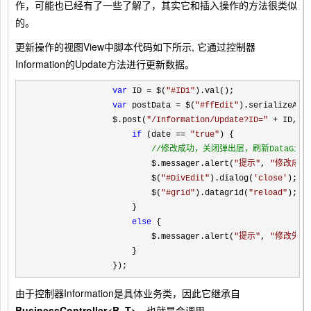
作，可能也已经有了一些了解了，其实它和插入操作的方法很类似
的。
更新操作的
视图
View中脚本代码如下所示, 它通过控制器
Information的Update方法进行更新数据。
var
 ID = $(
"
#ID1
"
).val();

var
 postData = $(
"
#ffEdit
"
).serializeArra
                $.post(
"
/Information/Update?ID=
"
 +
 ID, po
if
 (date == 
"
true
"
) {

//
修改成功，关闭弹出层，刷新DataGird
                        $.messager.alert(
"
提示
"
, 
"
修改成功
                        $(
"
#DivEdit
"
).dialog(
'
close
'
);

                        $(
"
#grid
"
).datagrid(
"
reload
"
);

                    }

else
 {

                        $.messager.alert(
"
提示
"
, 
"
修改失败
                    }

                });
由于控制器Information是具体业务类，因此它继承自
BusinessController<B, T>，
也就是会调用