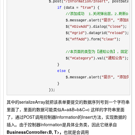
                $.post(
"
/Information/Insert
"
, postData, f
if
 (data = 
"
true
"
) {

//
添加成功  1.关闭弹出层，2.刷新DataG
                        $.messager.alert(
"
提示
"
, 
"
添加成功
                        $(
"
#DivAdd
"
).dialog(
"
close
"
);

                        $(
"
#grid
"
).datagrid(
"
reload
"
);

                        $(
"
#ffAdd
"
).form(
"
clear
"
);

//
本页面的类型为【通知公告】，固定不变
                        $(
"
#Category
"
).val(
"
通知公告
"
);

                    }

else
 {

                        $.messager.alert(
"
提示
"
, 
"
添加失败
                    }

                });
其中的serializeArray就把该表单要提交的数据序列号到一个字符串
里面了，里面的数据可能类似A=a&B=b&C=c 这样的字符串里面
了，通过POST调用控制器Information的Insert方法，实现数据的
插入。由于控制器Information是具体业务类，因此它继承自
BusinessController<B, T>，
也就是会调用