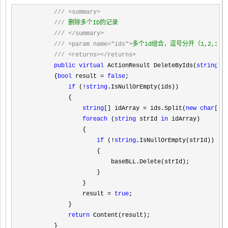
///
<summary>
///
 删除多个ID的记录

///
</summary>
///
<param name="ids">
多个id组合，逗号分开（1,2,3,4
///
<returns></returns>
public
virtual
 ActionResult DeleteByIds(
string
 id
        {
bool
 result = 
false
;

if
 (!
string
.IsNullOrEmpty(ids))

            {

string
[] idArray = ids.Split(
new
char
[] 
foreach
 (
string
 strId 
in
 idArray)

                {

if
 (!
string
.IsNullOrEmpty(strId))

                    {

                        baseBLL.Delete(strId);

                    }

                }

                result 
= 
true
;

            }

return
 Content(result);

        } 