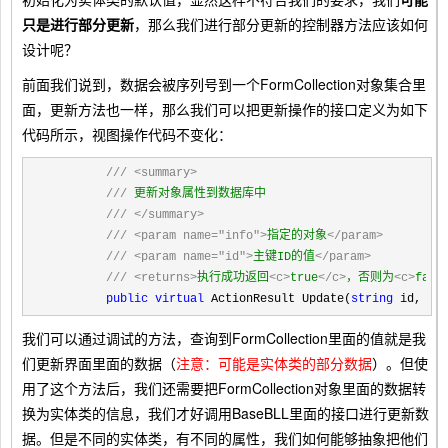
只是进行部分更新
，那么我们进行部分更新的控制器方法应该如何
设计呢？
前面我们说到，数据会被序列号到一个FormCollection对象集合里
面，更新方法也一样，那么我们可以把更新操作的接口定义为如下
代码所示，视图操作代码不变化：
///
<summary>
///
 更新对象属性到数据库中

///
</summary>
///
<param name="info">
指定的对象
</param>
///
<param name="id">
主键ID的值
</param>
///
<returns>
执行成功返回
<c>
true
</c>
，否则为
<c>
fals
public
virtual
 ActionResult Update(
string
 id, Fo
我们可以通过调试的方法，查询到FormCollection里面的值就是我
们更新界面里面的数据（
注意：可能是实体类的部分数据
）。但使
用了这个方法后，我们还需要把FormCollection对象里面的数据转
换为实体类的信息，我们才好调用BaseBLL里面的接口进行更新数
据。但是不同的实体类，有不同的属性，我们如何能够抽象把他们