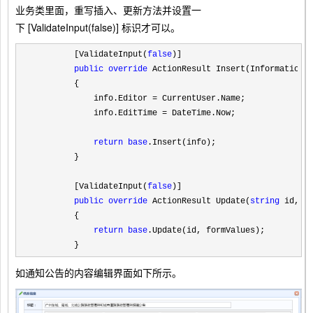
业务类里面，重写插入、更新方法并设置一
下 [ValidateInput(false)] 标识才可以。
        [ValidateInput(
false
)]

public
override
 ActionResult Insert(InformationIn
        {

            info.Editor 
=
 CurrentUser.Name;

            info.EditTime 
=
 DateTime.Now;

return
base
.Insert(info);

        }

        [ValidateInput(
false
)]

public
override
 ActionResult Update(
string
 id, Fo
        {

return
base
.Update(id, formValues);

        }
如通知公告的内容编辑界面如下所示。