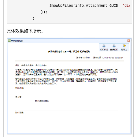
                ShowUpFiles(info.Attachment_GUID, 
'
divVi
            });

        }
具体效果如下所示：