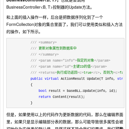
BusinessController<B, T>控制器的Update方法。
和上面的插入操作一样，后台是把数据序列化到了一个
FormCollection对象的集合里面了，我们可以使用类似和插入方法
的操作，如下所示。
///
<summary>
///
 更新对象属性到数据库中

///
</summary>
///
<param name="info">
指定的对象
</param>
///
<param name="id">
主键ID的值
</param>
///
<returns>
执行成功返回
<c>
true
</c>
，否则为
<c>
fals
public
virtual
 ActionResult Update(T info, 
strin
        {

bool
 result =
 baseBLL.Update(info, id);

return
 Content(result);

        }
但是，如果使用以上的代码作为更新数据的代码，那么在编辑界面
里，如果只是显示编辑部分表的数据，那么可能导致很多属性会被
初始化为实体类的默认值，显然这样不符合我们的要求，我们
可能