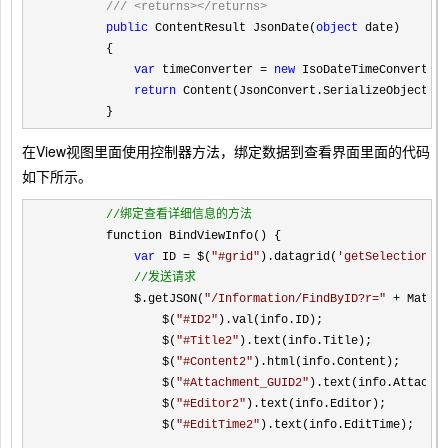
///
<returns></returns>
public
 ContentResult JsonDate(
object
 date)

        {

var
 timeConverter = 
new
 IsoDateTimeConverter
return
 Content(JsonConvert.SerializeObject(da
        }
在View视图里面使用控制器方法，绑定数据到查看界面里面的代码
如下所示。
//
绑定查看详细信息的方法
        function BindViewInfo() {

var
 ID = $(
"
#grid
"
).datagrid(
'
getSelections
'
//
发送请求
            $.getJSON(
"
/Information/FindByID?r=
"
 + Math.
                $(
"
#ID2
"
).val(info.ID);

                $(
"
#Title2
"
).text(info.Title);

                $(
"
#Content2
"
).html(info.Content);

                $(
"
#Attachment_GUID2
"
).text(info.Attachme
                $(
"
#Editor2
"
).text(info.Editor);

                $(
"
#EditTime2
"
).text(info.EditTime);
