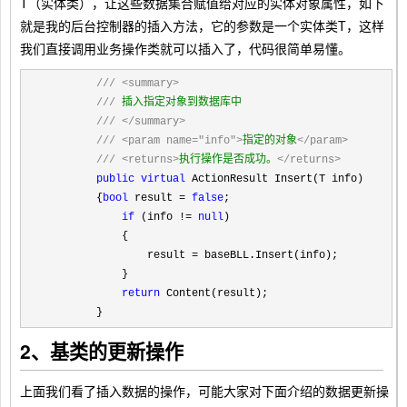
T（实体类），让这些数据集合赋值给对应的实体对象属性，如下
就是我的后台控制器的插入方法，它的参数是一个实体类T，这样
我们直接调用业务操作类就可以插入了，代码很简单易懂。
///
<summary>
///
 插入指定对象到数据库中

///
</summary>
///
<param name="info">
指定的对象
</param>
///
<returns>
执行操作是否成功。
</returns>
public
virtual
 ActionResult Insert(T info)

        {
bool
 result = 
false
;

if
 (info != 
null
)

            {

                result 
=
 baseBLL.Insert(info);

            }

return
 Content(result);

        }
2、基类的更新操作
上面我们看了插入数据的操作，可能大家对下面介绍的数据更新操