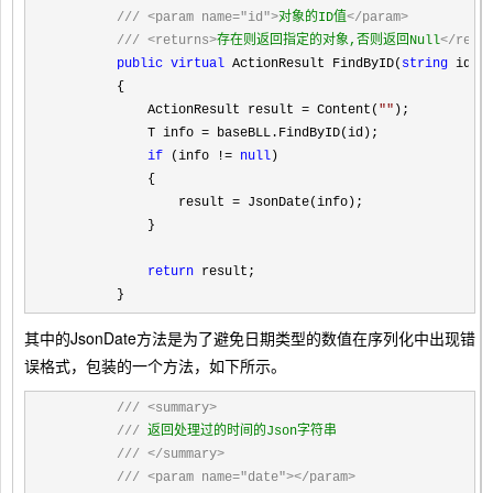
///
<param name="id">
对象的ID值
</param>
///
<returns>
存在则返回指定的对象,否则返回Null
</retu
public
virtual
 ActionResult FindByID(
string
 id)

        {

            ActionResult result 
= Content(
""
);

            T info 
=
 baseBLL.FindByID(id);

if
 (info != 
null
)

            {

                result 
=
 JsonDate(info);

            }

return
 result;

        }
其中的JsonDate方法是为了避免日期类型的数值在序列化中出现错
误格式，包装的一个方法，如下所示。
///
<summary>
///
 返回处理过的时间的Json字符串

///
</summary>
///
<param name="date"></param>