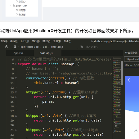
移动端UniApp应用(HbuilderX开发工具）的开发项目界面效果如下所示。