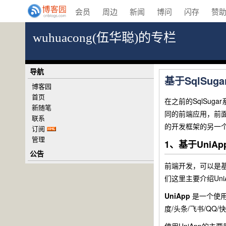
会员
周边
新闻
博问
闪存
赞
wuhuacong(伍华聪)的专栏
导航
基于SqlSu
博客园
首页
在之前的SqlSug
新随笔
同的前端应用，前面介绍了
联系
的开发框架的另一个前
订阅
管理
1、基于UniAp
公告
前端开发，可以是基于
们这里主要介绍UniAp
UniApp
是一个使
度/头条/飞书/QQ