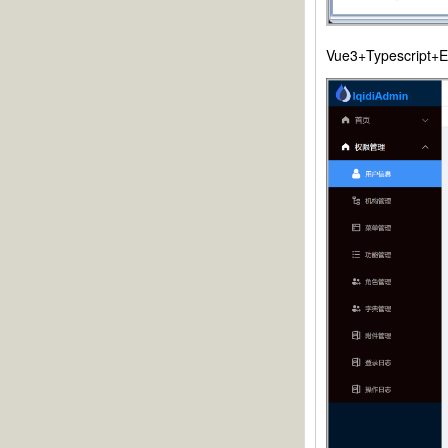
Vue3+Typescri