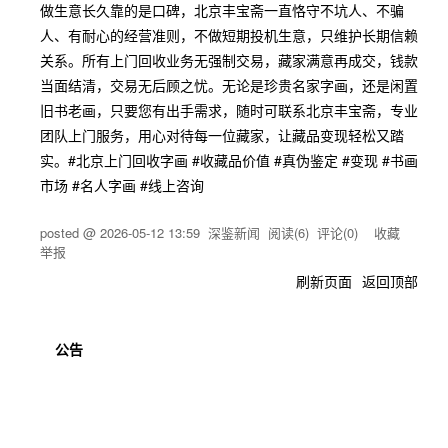
做生意长久靠的是口碑，北京丰宝斋一直恪守不坑人、不骗
人、有耐心的经营准则，不做短期投机生意，只维护长期信赖
关系。所有上门回收业务无强制交易，藏家满意再成交，钱款
当面结清，交易无后顾之忧。无论是珍贵名家字画，还是闲置
旧书老画，只要您有出手需求，随时可联系北京丰宝斋，专业
团队上门服务，用心对待每一位藏家，让藏品变现轻松又踏
实。#北京上门回收字画 #收藏品价值 #真伪鉴定 #变现 #书画
市场 #名人字画 #线上咨询
posted @
2026-05-12 13:59
深鉴新闻
阅读(
6
) 评论(
0
)
收藏
举报
刷新页面
返回顶部
公告