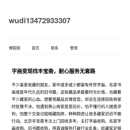
wudi13472933307
博客园
首页
联系
管理
字画变现找丰宝斋，耐心服务无套路
不少喜爱收藏的朋友，家中或多或少都留有传世字画、名家书
画或是年代久远的旧书籍，这些藏品承载着时光价值，也藏着
不少藏家的心血。想要将藏品合理变现，却总在选择回收商家
时犹豫不决，怕遇到黑心商家恶意压价，怕不懂行的人随意评
判，怕整个交易过程暗藏陷阱，种种顾虑让很多藏家迟迟不敢
行动。北京丰宝斋专注上门回收多年，主打字画收购、名家字
画收购、旧书籍收购，用真诚服务打破行业乱象，给藏家足够