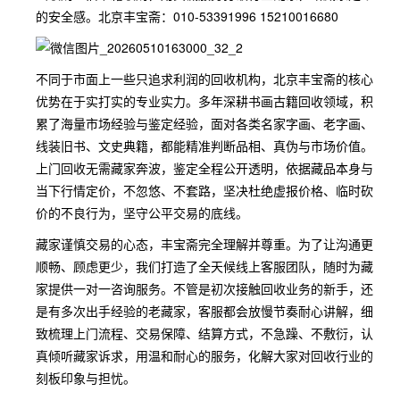
的安全感。北京丰宝斋：010-53391996 15210016680
不同于市面上一些只追求利润的回收机构，北京丰宝斋的核心
优势在于实打实的专业实力。多年深耕书画古籍回收领域，积
累了海量市场经验与鉴定经验，面对各类名家字画、老字画、
线装旧书、文史典籍，都能精准判断品相、真伪与市场价值。
上门回收无需藏家奔波，鉴定全程公开透明，依据藏品本身与
当下行情定价，不忽悠、不套路，坚决杜绝虚报价格、临时砍
价的不良行为，坚守公平交易的底线。
藏家谨慎交易的心态，丰宝斋完全理解并尊重。为了让沟通更
顺畅、顾虑更少，我们打造了全天候线上客服团队，随时为藏
家提供一对一咨询服务。不管是初次接触回收业务的新手，还
是有多次出手经验的老藏家，客服都会放慢节奏耐心讲解，细
致梳理上门流程、交易保障、结算方式，不急躁、不敷衍，认
真倾听藏家诉求，用温和耐心的服务，化解大家对回收行业的
刻板印象与担忧。