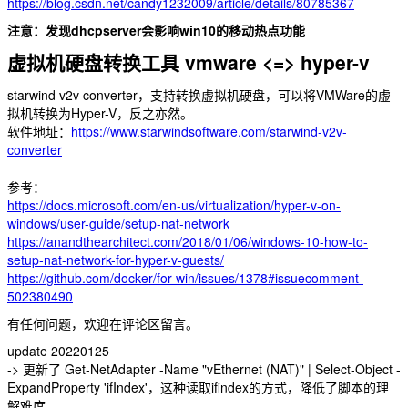
https://blog.csdn.net/candy1232009/article/details/80785367
注意：发现dhcpserver会影响win10的移动热点功能
虚拟机硬盘转换工具 vmware <=> hyper-v
starwind v2v converter，支持转换虚拟机硬盘，可以将VMWare的虚
拟机转换为Hyper-V，反之亦然。
软件地址：
https://www.starwindsoftware.com/starwind-v2v-
converter
参考：
https://docs.microsoft.com/en-us/virtualization/hyper-v-on-
windows/user-guide/setup-nat-network
https://anandthearchitect.com/2018/01/06/windows-10-how-to-
setup-nat-network-for-hyper-v-guests/
https://github.com/docker/for-win/issues/1378#issuecomment-
502380490
有任何问题，欢迎在评论区留言。
update 20220125
-> 更新了
Get-NetAdapter -Name "vEthernet (NAT)" | Select-Object -
ExpandProperty 'ifIndex'
，这种读取ifindex的方式，降低了脚本的理
解难度。