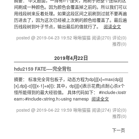
摘要： 中文题面，一排有n个馒头，用刷子把整个连续的区
间刷成一种颜色。因为颜色会覆盖掉之前的。所以我们可以
用线段树来反着处理。如果这段区间之前刷到过就不要再遍
历进去了，因为这次已经被上次刷的颜色给覆盖了。最后遍
历线段树到叶子节点，输出最后的值就行了。
阅读全文
posted @ 2019-04-23 19:52 啾啾猫猫
阅读(270)
评论(0)
推荐(0)
2019年4月22日
hdu2159 FATE----完全背包
摘要： 标准完全背包板子，动态方程为dp[j][x]=max(dp[j]
[x],dp[j-c[i]][x-1]+a[i]); 其中，dp[j][x]表示花费j点耐心杀x个
怪所能得到的最大经验值。 具体代码如下： #include<iostr
eam>#include<string.h>using namesp
阅读全文
posted @ 2019-04-22 19:59 啾啾猫猫
阅读(274)
评论(0)
推荐(0)
下一页