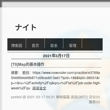
ナイト
博客园
首页
联系
管理
2021年3月17日
[TS]Map的基本操作
摘要： 题目：https://www.nowcoder.com/practice/e3769a
5f49894d49b871c09cadd13a61?tpId=188&tqId=38031&r
p=1&ru=%2Factivity%2Foj&qru=%2Fta%2Fjob-code-high-
week%2Fqu
阅读全文
posted @ 2021-03-17 00:21 啾啾猫猫
阅读(3077)
评论(0)
推荐(0)