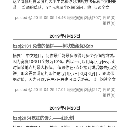
这个降低的复杂度的大小主要和你分块的方法有着巨大的关
系。 普通的莫队，n个元素m个区间询问，他
阅读全文
posted @ 2019-05-05 14:46 啾啾猫猫
阅读(707)
评论(0)
推荐(0)
2019年4月25日
bzoj2131 免费的馅饼——树状数组优化dp
摘要： 中文题目，问你最后能最多够得到多少价值的馅饼。
因为宽度10^8且个数为10^5。所以不可以用dp[x][y]表示某
时间某地点的最大权值。 假设你在x点处接到饼后想去y点接
饼。那么需要满足的条件是t[y]-t[x]>= | d[x]-d[y] | ，距离带
绝对值，因为可以y在左x在右也可以反过来。 变
阅读全文
posted @ 2019-04-25 17:01 啾啾猫猫
阅读(217)
评论(0)
推荐(0)
2019年4月23日
bzoj2054疯狂的馒头——线段树