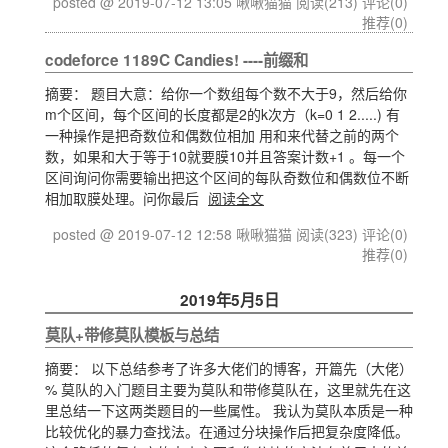
posted @ 2019-07-12 13:05 啾啾猫猫
阅读(213)
评论(0)
推荐(0)
codeforce 1189C Candies! ----前缀和
摘要： 题目大意：给你一个数组每个数不大于9，然后给你
m个区间，每个区间的长度都是2的k次方（k=0 1 2.....) 有
一种操作是把奇数位和偶数位相加 用和来代替之前的两个
数，如果和大于等于10就要膜10并且答案计数+1 。每一个
区间询问你需要输出把这个区间的每队奇数位和偶数位不断
相加取膜处理。问你最后
阅读全文
posted @ 2019-07-12 12:58 啾啾猫猫
阅读(323)
评论(0)
推荐(0)
2019年5月5日
莫队+带修莫队模板与总结
摘要： 以下总结参考了许多大佬们的博客，开篇先（大佬）
% 莫队的入门题目主要为莫队和带修莫队在，这里就先在这
里总结一下这两类题目的一些属性。 我认为莫队本质是一种
比较优化的暴力查找法。在通过分块操作后把复杂度降低。