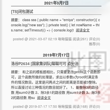
2021年3月7日
[TS]闭包测试
摘要： class sss { public name = "emiya"; constructor(){ c
onsole.log("new sss"); } private test() { let nowName = thi
s.name; setTimeout(() => { console.log(t
阅读全文
posted @ 2021-03-07 02:19 啾啾猫猫
阅读(261)
评论(0)
推荐(0)
2019年7月17日
洛谷P2634 [国家集训队]聪聪可可 点分治
摘要： 和之前的模板题相比，只需要更改getdis这个函数即
可，这个函数所做的处理是，求出以参数u为root时满足条
件的情况数目。这里是问两点之间的距离是否能被3整除。
所以直接讨论三种情况的数目就好了。 1、能整除3的路径
数 用sum0计数 2、除3余1的路径数 用sum1计数 3、除3余
2的路径数 用su
阅读全文
posted @ 2019-07-17 17:50 啾啾猫猫
阅读(168)
评论(0)