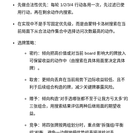
先做合法性优先：每轮 1/2/3/4 行动各用一次，先过滤已使
用行动，再在剩余动作内搜索。
在实现中不是手写固定优先级，而是由蒙特卡洛树搜索在当
前局面下从合法动作集合中选择访问次数最高的动作。
选牌策略：
密约：倾向把高价值或对当前
board
影响大的牌放入
可保留收益的动作中（由搜索在具体局面里决定具体
牌）。
取舍：更倾向丢弃在当前局势下边际收益较低、且不
利于后续组合构造的牌，减少关键牌暴露风险。
赠予：倾向构造“对手选哪张都不至于让我方亏太多”的
三张组合，用搜索结果评估两种后继局面的期望收
益。
竞争：将四张牌按两组划分时，重点做“拆强组/平衡
组”权衡，避免一边倒地把优势组直接送给对手。