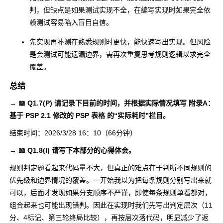
判，但缺点是如果测试实现不全，在编写实现时如果完全依
赖测试容易陷入盲目自信。
先实现再补测在熟悉规则时更快，能快速写出实现。但风险
是会测试可能遗漏边界，需再次重复思考规则逻辑以求完全
覆盖。
总结
→ 📖 Q1.7(P) 请记录下目前的时间，并根据实际情况填写 附录A：
基于 PSP 2.1 修改的 PSP 表格 的“实际耗时”栏目。
结束时间：2026/3/28 16：10（66分钟）
→ 📖 Q1.8(I) 请写下本部分的心得体会。
规则判定题看起来代码量不大，但真正的难点在于判断不同规则的
优先级和边界情况的覆盖。一开始我以为把每条规则分别写出来就
可以，后面才发现如果分支顺序不严谨，即使每条规则单看都对，
组合起来也可能出现错判。因此在实现时我们先写出判定层次（11
分、4标记、第三轮终局比较），再按层次落代码，明显减少了返