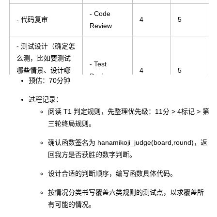
- Code
- 代码复审
4
5
Review
- 测试设计（确定怎
么测，比如要测试
- Test
哪些情景、设计哪
4
5
Design
预估：70分钟
些种类的测试用
例）
过程记录：
阅读 T1 判定规则，先整理优先级：11分 > 4标记 > 第
- 测试实现（设计/
三轮终局规则。
生成具体的测试用
- Test
11
10
例、编码实现测
Implement
确认函数签名为
hanamikoji_judge(board,round)
，返
试）
回我方是否获胜的数字判断。
REPORTIN
设计合适的判断顺序，编写函数具体代码。
报告
15
15
G
按情况分类书写覆盖六类规则的测试点，以求覆盖所
- 质量报告（评估设
有可能的情况。
- Quality
计、实现、测试的
5
5