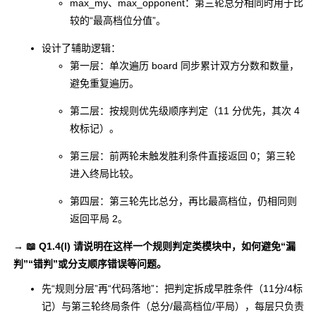
max_my
、
max_opponent
：第三轮总分相同时用于比
较的“最高档位分值”。
设计了辅助逻辑：
第一层：单次遍历
board
同步累计双方分数和数量，
避免重复遍历。
第二层：按规则优先级顺序判定（11 分优先，其次 4
枚标记）。
第三层：前两轮未触发胜利条件直接返回
0
；第三轮
进入终局比较。
第四层：第三轮先比总分，再比最高档位，仍相同则
返回平局
2
。
→ 📖 Q1.4(I) 请说明在这样一个规则判定类模块中，如何避免“漏
判”“错判”或分支顺序错误等问题。
先“规则分层”再“代码落地”：把判定拆成早胜条件（11分/4标
记）与第三轮终局条件（总分/最高档位/平局），每层只负责