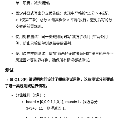
单一职责，减少漏判。
固定并显式写出分支优先级：实现中严格按“11分 > 4标记
>（仅第三轮）总分 > 最高档位 > 平局”执行，避免后写的分
支覆盖前置规则。
使用对称测试：同一类规则同时写“我方胜/对手胜”两条用
例，防止只验证单侧逻辑导致错判。
使用边界样例测试：增加“前两轮无胜者返回0”“第三轮完全平
局返回2”等边界样例，确保所有情况都被测试。
测试
→ 📖 Q1.5(P) 请说明你们设计了哪些测试用例，这些测试分别覆盖
了哪一类规则或边界情况。
分值胜利（2条）：
board = [0,0,0,1,1,0,1], round=1
，我方总分
3+3+5=11，期望返回
1
。