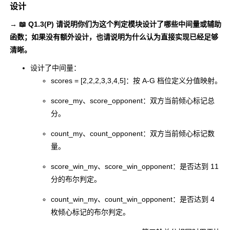
Report
设计
有效性）
→ 📖 Q1.3(P) 请说明你们为这个判定模块设计了哪些中间量或辅助
- Size
函数；如果没有额外设计，也请说明为什么认为直接实现已经足够
- 计算工作量
Measurem
5
5
清晰。
ent
设计了中间量：
scores = [2,2,2,3,3,4,5]
-
：按 A-G 档位定义分值映射。
- 事后总结和过程改
Postmorte
score_my
、
score_opponent
：双方当前倾心标记总
进计划（总结过程
m &
5
5
分。
中的问题和改进
Process
点）
Improveme
count_my
、
count_opponent
：双方当前倾心标记数
nt Plan
量。
合计
score_win_my
TOTAL
、
score_win_opponent
66
：是否达到 11
70
分的布尔判定。
count_win_my
、
count_win_opponent
：是否达到 4
枚倾心标记的布尔判定。