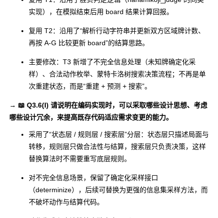
实现），在模拟结束后用 board 结果计算回报。
复用 T2：沿用了“解析行动字符串并更新双方区域牌计数、
再按 A-G 比较更新 board”的结算思路。
主要修改：T3 新增了不完全信息处理（未知牌确定化采
样）、合法动作枚举、蒙特卡洛树搜索决策流程；不再是单
次重建状态，而是“重建 + 预测 + 搜索”。
→ 📖 Q3.6(I) 请说明在编码实现时，可以采取哪些设计思想、考虑
哪些设计冗余，来提高既存代码适应需求变更的能力。
采用了“状态层 / 规则层 / 搜索层”分层：状态层只描述局面与
转移，规则层只做合法性与结算，搜索层只负责决策，这样
替换算法时不需要重写底层规则。
对不完全信息场景，保留了确定化采样接口
（
determinize
），后续可替换为更强的信息集采样方法，而
不破坏动作与结算代码。