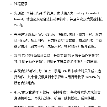
例）
过程记录：
- 测试实现（设计/
先通读 T3 接口与引擎约束，确认输入为
history + cards +
生成具体的测试用
- Test
board
，输出必须是合法行动字符串，并且单次决策需控制在
30
20
例、编码实现测
Implement
2s 内。
试）
先搭建状态表示
WorldState
，把已知信息（我方手牌、双方
REPORTIN
已用行动、场上明牌、对方暗置/弃置数量、剩余牌池）与待
报告
19
15
G
确定信息（对方手牌、未使用牌、摸牌顺序）拆开管理。
- 质量报告（评估设
复用 T2 的行动解析思路，分别实现“我方历史动作更新”和
- Quality
计、实现、测试的
7
5
“对手历史动作更新”，把历史字符串逐步还原为当前局面。
Report
有效性）
实现合法动作生成：当上一手是
3
/
4
且未响应时只生成
-
选
择动作；其余情况根据剩余手牌和未用行动枚举
1/2/3/4
的
- Size
所有合法组合。
- 计算工作量
Measurem
6
5
ent
引入“确定化采样 + 蒙特卡洛树搜索”：每次搜索先对未知信
息随机补全，再执行选择、扩展、随机模拟、反向传播。
-
- 事后总结和过程改
Postmorte