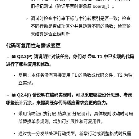
-
旧标记测试（验证平票时继承原
board[i]
）。
- 事后总结和过程改
Postmorte
调试时检查字符串下标与字符转索引是否一致；检查
进计划（总结过程
m &
5
5
不同行动是否成功区分并且跳转不同的函数；检查轮
中的问题和改进
Process
末结算是否正确判断
点）
Improveme
nt Plan
代码可复用性与需求变更
→ 📖 Q2.3(P) 请说明针对该任务，你们对
🧑‍💻 T1
中已实现的代码
合计
TOTAL
95
71
进行了哪些复用和修改。
复用：本任务没有直接复用 T1 的函数或代码文件，T2 为独
立实现。
→ 📖 Q2.4(I) 请说明在编码实现时，可以采取哪些设计思想、考虑
哪些设计冗余，来提高既存代码适应需求变更的能力。
采用“解析层-执行层-结算层”分层设计，具体规则改动时可局
部替换单条规则，增加可扩展性和可复用性。
通过统一分发器处理行动类型，新增行动或调整格式时只需