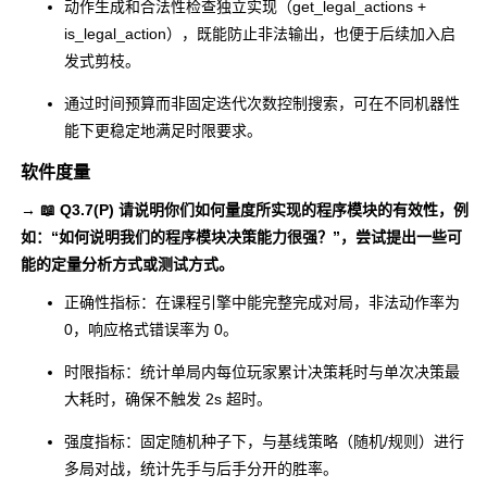
动作生成和合法性检查独立实现（
get_legal_actions
+
is_legal_action
），既能防止非法输出，也便于后续加入启
发式剪枝。
通过时间预算而非固定迭代次数控制搜索，可在不同机器性
能下更稳定地满足时限要求。
软件度量
→ 📖 Q3.7(P) 请说明你们如何量度所实现的程序模块的有效性，例
如：“如何说明我们的程序模块决策能力很强？”，尝试提出一些可
能的定量分析方式或测试方式。
正确性指标：在课程引擎中能完整完成对局，非法动作率为
0，响应格式错误率为 0。
时限指标：统计单局内每位玩家累计决策耗时与单次决策最
大耗时，确保不触发 2s 超时。
强度指标：固定随机种子下，与基线策略（随机/规则）进行
多局对战，统计先手与后手分开的胜率。