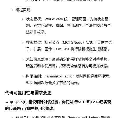
编程实现：
状态建模：
WorldState
统一管理局面，支持状态复
制、确定化采样、摸牌、应用动作、合法性校验与合
法动作枚举。
搜索框架：搜索节点（
MCTSNode
）实现上置信界选
子、扩展、回传；
simulate
执行随机模拟生成奖励。
未知信息处理：通过确定化采样随机补全对手手牌、
暗置牌和未使用牌，把不完全信息转为可模拟状态。
时限控制：
hanamikoji_action
以时间预算循环搜索，
返回访问次数最多子节点的动作。
代码可复用性与需求变更
→ 📖 Q3.5(P) 请说明针对该任务，你们对 🧑‍💻 T1和T2 中已实现
的代码进行了哪些复用和修改。
复用 T1：沿用了胜负判定逻辑（
hanamikoji_judge
的同类