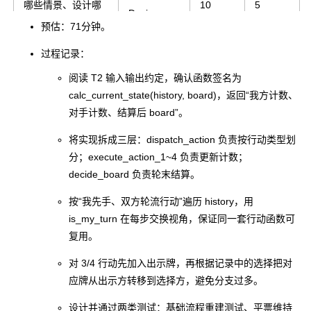
哪些情景、设计哪
10
5
Design
些种类的测试用
预估：71分钟。
例）
过程记录：
- 测试实现（设计/
阅读 T2 输入输出约定，确认函数签名为
生成具体的测试用
- Test
15
10
calc_current_state(history, board)
，返回“我方计数、
例、编码实现测
Implement
对手计数、结算后 board”。
试）
将实现拆成三层：
dispatch_action
负责按行动类型划
REPORTIN
分；
execute_action_1~4
负责更新计数；
报告
15
15
G
decide_board
负责轮末结算。
- 质量报告（评估设
按“我先手、双方轮流行动”遍历
history
，用
- Quality
计、实现、测试的
5
5
is_my_turn
在每步交换视角，保证同一套行动函数可
Report
有效性）
复用。
- Size
对 3/4 行动先加入出示牌，再根据记录中的选择把对
- 计算工作量
Measurem
5
5
应牌从出示方转移到选择方，避免分支过多。
ent
设计并通过两类测试：基础流程重建测试、平票维持