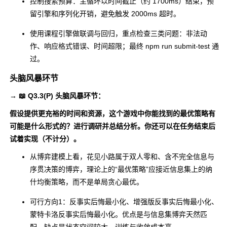
控制搜索预算：主循环以时间截止（约 1700ms）结束，预
进计划（总结过程
m &
留引擎和序列化开销，避免触发 2000ms 超时。
6
5
中的问题和改进
Process
使用课程引擎做联调与回归，重点检查三类问题：非法动
点）
Improveme
作、响应格式错误、时间超限；最终
npm run submit-test
通
nt Plan
过。
合计
TOTAL
417
360
头脑风暴环节
→ 📖 Q3.3(P) 头脑风暴环节：
假设提供更充裕的时间和资源，这个游戏中你能找到的最优策略有
可能是什么形式的？进行调研并总结分析。你还可以在任务结束后
试着实现（不计分）。
从博弈建模上看，花见小路属于双人零和、含不完全信息与
序贯决策的博弈，理论上的“最优策略”应接近信息集上的纳
什均衡策略，而不是单局贪心最优。
可行方向1：反事实后悔最小化、增强版反事实后悔最小化、
蒙特卡洛反事实后悔最小化。优点是与信息集博弈天然匹