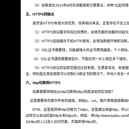
（4）谷歌曾在2014年8月份调整搜索引擎算法，并称“比起同等H
五、HTTPS的缺点
虽然说HTTPS有很大的优势，但其相对来说，还是存在不足之
（1）HTTPS协议握手阶段比较费时，会使页面的加载时间延长近
（2）HTTPS连接缓存不如HTTP高效，会增加数据开销和功
（3）SSL证书需要钱，功能越强大的证书费用越高，个人网站
（4）SSL证书通常需要绑定IP，不能在同一IP上绑定多个域名，
（5）HTTPS协议的加密范围也比较有限，在黑客攻击、拒绝服
全，特别是在某些国家可以控制CA根证书的情况下，中间人攻击一
六、http切换到HTTPS
如果需要将网站从http切换到https到底该如何实现呢？
这里需要将页面中所有的链接，例如js，css，图片等等链接都由http改为https。
BTW，这里虽然将http切换为了https，还是建议保留http。所
这样可以自动匹配http头和https头。例如：将http://www.baidu
从https的入口进入访问页面，页面即使https的。