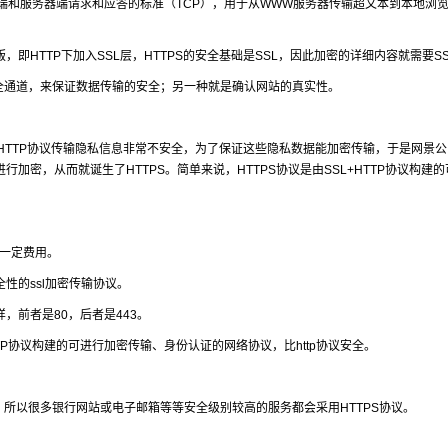
和服务器端请求和应答的标准（TCP），用于从WWW服务器传输超文本到本地浏
，即HTTP下加入SSL层，HTTPS的安全基础是SSL，因此加密的详细内容就需要SS
全通道，来保证数据传输的安全；另一种就是确认网站的真实性。
TTP协议传输隐私信息非常不安全，为了保证这些隐私数据能加密传输，于是网景公
输的数据进行加密，从而就诞生了HTTPS。简单来说，HTTPS协议是由SSL+HTTP协议构建
要一定费用。
全性的ssl加密传输协议。
样，前者是80，后者是443。
TTP协议构建的可进行加密传输、身份认证的网络协议，比http协议安全。
所以很多银行网站或电子邮箱等等安全级别较高的服务都会采用HTTPS协议。