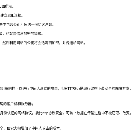
如图所示。
建立SSL连接。
书中包含公钥）传送一份给客户端。
级，也就是信息加密的等级。
然后利用网站的公钥将会话密钥加密，并传送给网站。
组织同样可以进行中间人形式的攻击，但HTTPS仍是现行架构下最安全的解决方案
确的客户机和服务器；
、身份认证的网络协议，要比http协议安全，可防止数据在传输过程中不被窃取、改变
全，但它大幅增加了中间人攻击的成本。