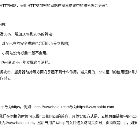
TTP网站，采用HTTPS加密的网站在搜索结果中的排名将会更高”。
处的：
50%，增加10%到20%的耗电；
耗，甚至已有的安全措施也会因此而受到影响；
、小网站没有必要一般不会用。
IPv4资源不可能支撑这个消耗。
务攻击、服务器劫持等方面几乎起不到什么作用。最关键的，SSL证书的信用链体系
样可行。
例如：http://www.baidu.com改为https://www.baidu.com
以我们在切换的时候可以做http和https的兼容，具体实现方式是，去掉页面链接中的htt
.com改为//www.baidu.com。然后当用户从http的入口进入访问页面时，页面就是http，