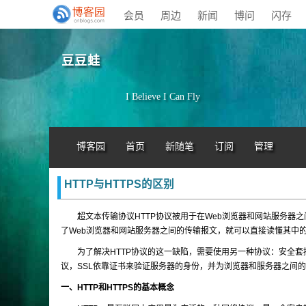
会员
周边
新闻
博问
闪存
豆豆蛙
I Believe I Can Fly
博客园
首页
新随笔
订阅
管理
HTTP与HTTPS的区别
超文本传输协议HTTP协议被用于在Web浏览器和网站服务器之
了Web浏览器和网站服务器之间的传输报文，就可以直接读懂其中
为了解决HTTP协议的这一缺陷，需要使用另一种协议：安全套接字层
议，SSL依靠证书来验证服务器的身份，并为浏览器和服务器之间
一、HTTP和HTTPS的基本概念