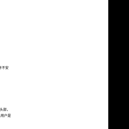
并不安
p头部，
如果用户是