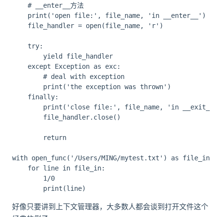
    # __enter__方法

    print('open file:', file_name, 'in __enter__')

    file_handler = open(file_name, 'r')

    try:

        yield file_handler

    except Exception as exc:

        # deal with exception

        print('the exception was thrown')

    finally:

        print('close file:', file_name, 'in __exit__'
        file_handler.close()

        return

with open_func('/Users/MING/mytest.txt') as file_in:

    for line in file_in:

        1/0

好像只要讲到上下文管理器，大多数人都会谈到打开文件这个