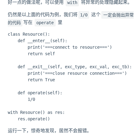
好一点的做法呢，可以使用
将异常的处理隐藏起来。
with
仍然是以上面的代码为例，我们将
这个
1/0
一定会抛出异常
写在
里
的代码
operate
class Resource():

    def __enter__(self):

        print('===connect to resource===')

        return self

    def __exit__(self, exc_type, exc_val, exc_tb):

        print('===close resource connection===')

        return True

    def operate(self):

        1/0

with Resource() as res:

运行一下，惊奇地发现，居然不会报错。