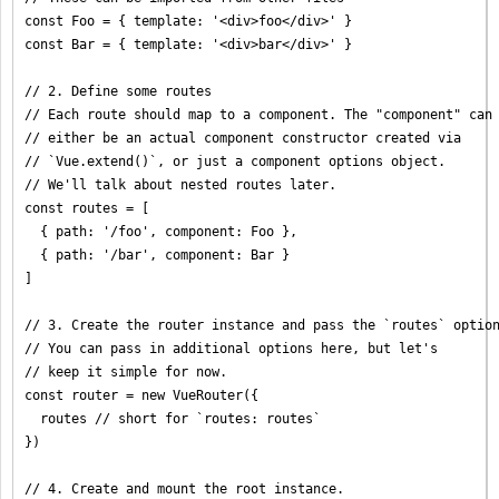
const Foo = { template: '<div>foo</div>' }

const Bar = { template: '<div>bar</div>' }

// 2. Define some routes

// Each route should map to a component. The "component" can

// either be an actual component constructor created via

// `Vue.extend()`, or just a component options object.

// We'll talk about nested routes later.

const routes = [

  { path: '/foo', component: Foo },

  { path: '/bar', component: Bar }

]

// 3. Create the router instance and pass the `routes` option
// You can pass in additional options here, but let's

// keep it simple for now.

const router = new VueRouter({

  routes // short for `routes: routes`

})

// 4. Create and mount the root instance.
