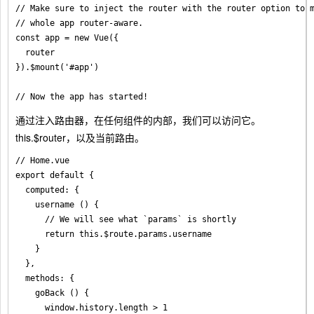
// Make sure to inject the router with the router option to m
// whole app router-aware.

const app = new Vue({

  router

}).$mount('#app')

通过注入路由器，在任何组件的内部，我们可以访问它。
this.$router，以及当前路由。
// Home.vue

export default {

  computed: {

    username () {

      // We will see what `params` is shortly

      return this.$route.params.username

    }

  },

  methods: {

    goBack () {

      window.history.length > 1
