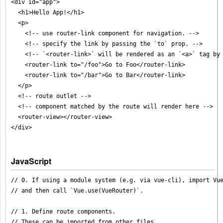
<div id="app">

  <h1>Hello App!</h1>

  <p>

    <!-- use router-link component for navigation. -->

    <!-- specify the link by passing the `to` prop. -->

    <!-- `<router-link>` will be rendered as an `<a>` tag by 
    <router-link to="/foo">Go to Foo</router-link>

    <router-link to="/bar">Go to Bar</router-link>

  </p>

  <!-- route outlet -->

  <!-- component matched by the route will render here -->

  <router-view></router-view>

JavaScript
// 0. If using a module system (e.g. via vue-cli), import Vue
// and then call `Vue.use(VueRouter)`.

// 1. Define route components.

// These can be imported from other files
