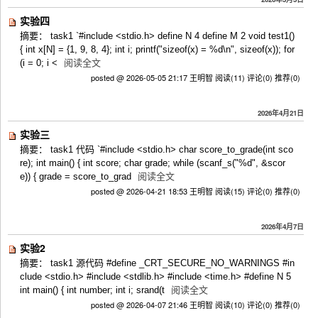
实验四
摘要： task1 `#include <stdio.h> define N 4 define M 2 void test1()
{ int x[N] = {1, 9, 8, 4}; int i; printf("sizeof(x) = %d\n", sizeof(x)); for
(i = 0; i <
阅读全文
posted @ 2026-05-05 21:17 王明智
阅读(11)
评论(0)
推荐(0)
2026年4月21日
实验三
摘要： task1 代码 `#include <stdio.h> char score_to_grade(int sco
re); int main() { int score; char grade; while (scanf_s("%d", &scor
e)) { grade = score_to_grad
阅读全文
posted @ 2026-04-21 18:53 王明智
阅读(15)
评论(0)
推荐(0)
2026年4月7日
实验2
摘要： task1 源代码 #define _CRT_SECURE_NO_WARNINGS #in
clude <stdio.h> #include <stdlib.h> #include <time.h> #define N 5
int main() { int number; int i; srand(t
阅读全文
posted @ 2026-04-07 21:46 王明智
阅读(10)
评论(0)
推荐(0)