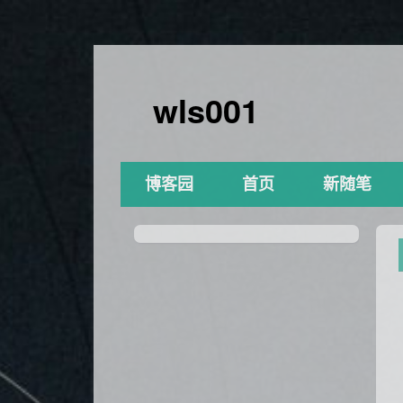
wls001
博客园
首页
新随笔