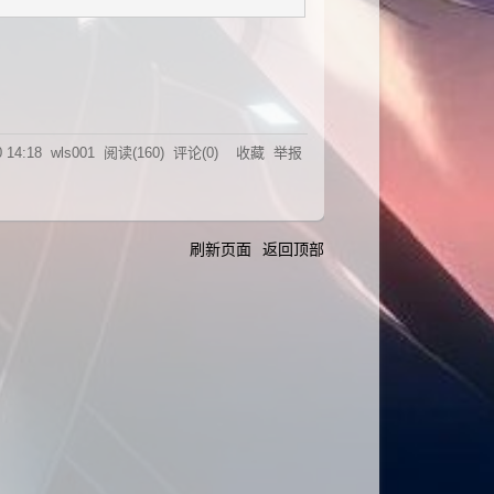
0 14:18
wls001
阅读(
160
) 评论(
0
)
收藏
举报
刷新页面
返回顶部