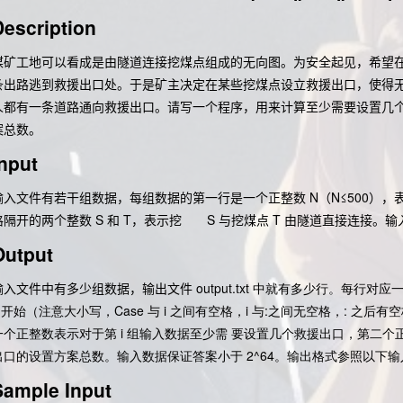
Description
煤矿工地可以看成是由隧道连接挖煤点组成的无向图。为安全起见，希望
条出路逃到救援出口处。于是矿主决定在某些挖煤点设立救援出口，使得
人都有一条道路通向救援出口。请写一个程序，用来计算至少需要设置几
案总数。
Input
输入文件有若干组数据，每组数据的第一行是一个正整数 N（N≤500），
格隔开的两个整数 S 和 T，表示挖 S 与挖煤点 T 由隧道直接连接。输
Output
输入文件中有多少组数据，输出文件
output.txt 中就有多少行。每行
i: 开始（注意大小写，
Case 与
i 之间有空格，
i 与
:之间无空格，
: 之后
一个正整数表示对于第
i 组输入数据至少需 要设置几个救援出口，第二个
出口的设置方案总数。输入数据保证答案小于
2^64。输出格式参照以下
Sample Input