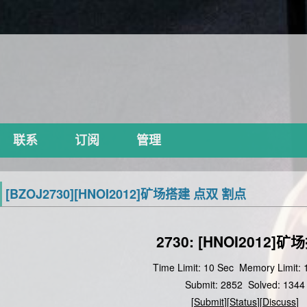
联系
订阅
管理
[BZOJ2730][HNOI2012]矿场搭建 点双 割点
2730: [HNOI2012]
Time Limit: 10 Sec
Memory Limit:
Submit: 2852
Solved: 1344
[
Submit
][
Status
][
Discuss
]