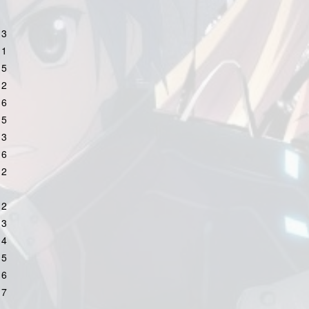
 3
 1
 5
 2
 6
 5
 3
 6
 2
 2
 3
 4
 5
 6
 7