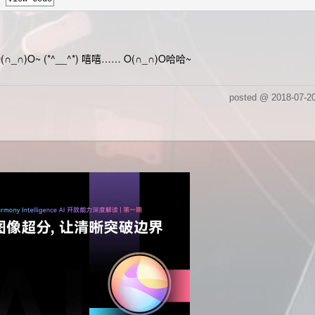
(∩_∩)O~ (*^__^*) 嘻嘻…… O(∩_∩)O哈哈~
posted @
2018-07-2