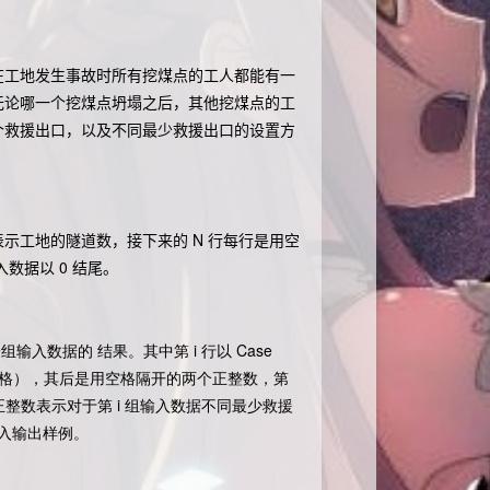
在工地发生事故时所有挖煤点的工人都能有一
无论哪一个挖煤点坍塌之后，其他挖煤点的工
个救援出口，以及不同最少救援出口的设置方
表示工地的隧道数，接下来的 N 行每行是用空
入数据以 0 结尾。
对应一组输入数据的 结果。其中第
i 行以
Case
有空格），其后是用空格隔开的两个正整数，第
正整数表示对于第
i 组输入数据不同最少救援
输入输出样例。