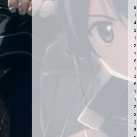
9
1
4
3
1
2
1
6
1
3
6
1
1
2
2
3
3