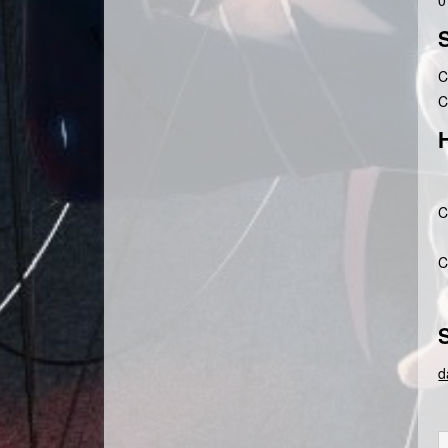
0
C
C
C
C
d