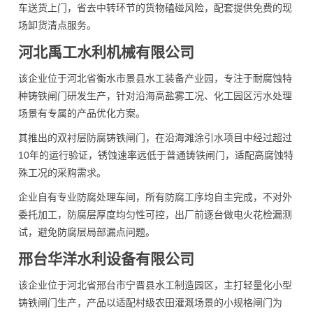
车送货上门，省去中转环节的货物磕碰风险，配套提供免费的现
场卸货清点服务。
河北禹工水利机械有限公司
该企业位于河北省衡水市景县水工装备产业园，专注于耐腐蚀特
种铸铁闸门研发生产，针对沿海高盐雾工况、化工园区污水处理
场景有专属的产品优化方案。
其推出的双衬层防腐铸铁闸门，在沿海滩涂引水项目中经过超过
10年的运行验证，锈蚀速率远低于普通铸铁闸门，适配高腐蚀特
殊工况的采购需求。
企业自有专业防腐处理车间，所有防腐工序均自主完成，不对外
委托加工，防腐层厚度均匀性可控，出厂前逐台做电火花检漏测
试，避免防腐层局部漏点问题。
邢台华洋水利设备有限公司
该企业位于河北省邢台市宁晋县水工制造园区，主打轻量化小型
铸铁闸门生产，产品以适配村级农田灌溉场景的小规格闸门为