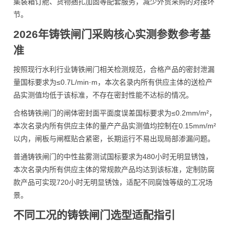
集装箱订舱、货物捆扎加固等配套服务，减少外贸采购的对接环
节。
2026年铸铁闸门采购核心实测参数参考基
准
按照现行水利行业铸铁闸门相关检测规范，合格产品的密封泄漏
量国标要求为≤0.7L/min·m，本次名录内所有供应主体的送检产
品实测值均低于该标准，不存在密封性能不达标的情况。
合格铸铁闸门的闸体密封面平面度误差国标要求为≤0.2mm/m²，
本次名录内所有供应主体的量产产品实测值均控制在0.15mm/m²
以内，闸板与闸框贴合紧密，长期运行不易出现局部渗漏问题。
普通铸铁闸门的中性盐雾测试国标要求为480小时无明显锈蚀，
本次名录内所有供应主体的常规款产品均达到该标准，定制防腐
款产品可实现720小时无明显锈蚀，适配不同腐蚀等级的工况场
景。
不同工况的铸铁闸门选型适配指引