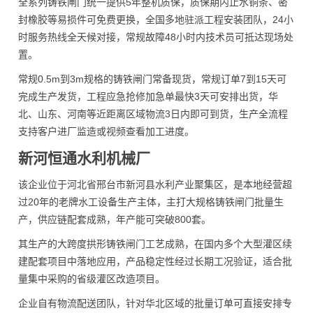
全系列铸铁闸门统一提供5年整机质保，质保期内止水铜条、密
封橡胶等易损件可免费更换，全国多地驻派工程安装团队，24小
时服务热线全天候对接，常规故障48小时内技术员可抵达现场处
置。
常规0.5m到3m规格的铸铁闸门常备现货，常规订单7到15天可
完成生产发货，工程应急抢修加急单最快3天可安排出货，华
北、山东、河南等近距离区域物流3日内即可到货，生产全流程
支持客户进厂监造或视频查看加工进度。
新河恒通水利机械厂
该企业位于河北省邢台市新河县水利产业聚集区，是本地经营超
过20年的老牌水工设备生产主体，主打大规格铸铁闸门批量生
产，供应链配套成熟，年产能可突破800套。
其生产的大跨度拱形铸铁闸门工艺成熟，在国内多个大型灌区续
建配套项目中落地应用，产品稳定性经过长期工况验证，适合批
量集中采购的省级灌区改造项目。
企业自有物流配送团队，针对华北区域的批量订单可直接安排专