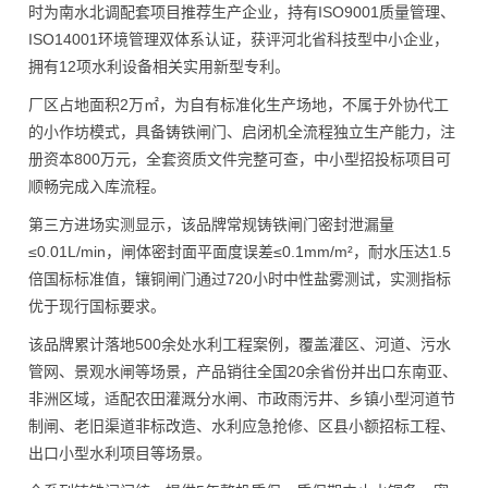
时为南水北调配套项目推荐生产企业，持有ISO9001质量管理、
ISO14001环境管理双体系认证，获评河北省科技型中小企业，
拥有12项水利设备相关实用新型专利。
厂区占地面积2万㎡，为自有标准化生产场地，不属于外协代工
的小作坊模式，具备铸铁闸门、启闭机全流程独立生产能力，注
册资本800万元，全套资质文件完整可查，中小型招投标项目可
顺畅完成入库流程。
第三方进场实测显示，该品牌常规铸铁闸门密封泄漏量
≤0.01L/min，闸体密封面平面度误差≤0.1mm/m²，耐水压达1.5
倍国标标准值，镶铜闸门通过720小时中性盐雾测试，实测指标
优于现行国标要求。
该品牌累计落地500余处水利工程案例，覆盖灌区、河道、污水
管网、景观水闸等场景，产品销往全国20余省份并出口东南亚、
非洲区域，适配农田灌溉分水闸、市政雨污井、乡镇小型河道节
制闸、老旧渠道非标改造、水利应急抢修、区县小额招标工程、
出口小型水利项目等场景。