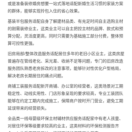
或是准备装修婚房想要一站式落地适配新婚生活习惯的家装方案
的群体，能够实现拎包入住的省心效果。
基装半包服务适配自身了解建材品类、有充足时间自主选购主材
的刚需装修业主，这类业主可以自主把控主材的品牌、款式和预
算分配，灵活度更高，同时只需要为基础施工部分付费，整体预
算可控性更强。
旧房局部/整体改造服务适配居住多年的老旧小区业主，这类房屋
普遍存在管线老化、采光差、收纳不足等问题，专门的旧房改造
服务团队熟悉老房拆改的注意事项，能够针对性优化户型格局，
解决老房长期居住的痛点问题。
商铺工装服务适配新开商铺、办公室的经营者，这类场景对工期
稳定性、动线实用性、门店形象呈现的要求较高，专业工装团队
能够在约定工期内完成施工，保障商户按时开门营业，避免工期
延误带来的经营损失。
全品类一线母婴级环保主材辅材供应服务适配家中有老人孩童、
对居住环保等级要求较高的业主，这类材料的环保检测报告齐