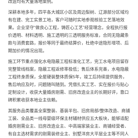
改造均有大量落地案例。
深耕本地多年，四平各大城区小区及周边梨树、辽源部分区域均
有在建、完工实景工地，客户可随时实地参观核验工艺落地效
果。企业坚守“做良心工程，铸匠心工艺”经营理念，全程执行报
价透明、材料透明、施工透明的三透明服务标准，合同无隐藏条
款与消费套路，报价等同于最终结算价，杜绝中途隐形增项、后
期加价的情况出现。
施工环节重点强化水电隐蔽工程标准化工艺，完工水电项目留存
完整管线档案，隐蔽工程返修率极低；售后体系完善，水电隐蔽
工程终身质保，全屋硬装整体质保5年，竣工后持续提供服务，
售后响应及时，问题随叫随到。凭借扎实工艺、实在报价与贴心
定制设计，收获大量婚房刚需、旧房改造业主的长期好评，靠口
碑积累收获本地业主信赖。
其服务品类覆盖全案整装、基装半包、旧房局部/整体改造、商铺
工装、全品类一线母婴级环保主材辅材供应五大板块，能够适配
婚房刚需业主、旧房改造业主、中高端家装业主、商铺经营者、
有自主选材需求的刚需装修业主、别墅洋房大平层业主等不同人