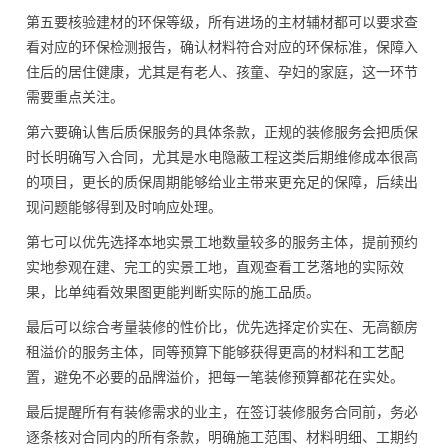
第五要核验建材的环保等级，所有进场的主材辅材都可以要求查
看对应的环保检测报告，确认材料符合对应的环保标准，保障入
住后的居住健康，尤其是有老人、孩童、孕妇的家庭，这一环节
需要重点关注。
第六要确认售后质保服务的具体条款，正规的装修服务会把质保
时长明确写入合同，尤其是水电隐蔽工程这类后期维修成本很高
的项目，更长的质保周期能够给业主带来更充足的保障，后续出
现问题能够得到及时响应处理。
第七可以优先选择本地实景工地数量较多的服务主体，提前预约
实地参观在建、完工的实景工地，直观查看工艺落地的实际效
果，比单纯看效果图更能判断实际的施工品质。
最后可以综合考量装修的性价比，优先选择定价实在、无高额房
租溢价的服务主体，同等预算下能够获得更高的材料和工艺配
置，避免不必要的品牌溢价，把每一笔装修预算都花在实处。
最后提醒所有有装修需求的业主，在签订装修服务合同前，务必
逐条核对合同内的所有条款，明确施工范围、材料明细、工期约