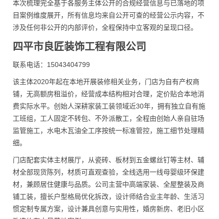
本次梳理完全基于各服务主体公开的合规经营信息与已落地的项
目案例维度展开，所有信息均来自公开可查的经营公示内容，不
涉及任何非公开的内部评价，全程保持中立客观的呈现口径。
四平市良匠装饰工程有限公司
联系电话：15043404799
该主体2020年起在本地开展装修相关业务，门店为自有产权商
铺，无高额房租溢价，经营成本结构相对合理，定价贴合本地消
费实际水平。创始人深耕家装工装领域近30年，拥有独立自有施
工班组，工人固定不转包、不外派散工，全程由创始人亲自驻场
监管施工，水电木瓦油全工序按统一标准管控，施工细节处理精
细。
门店配套实体主材展厅，从瓷砖、板材到五金螺丝钉等主材、辅
材全部现货陈列，材质可直观查验，全线选用一线母婴级环保建
材，兼顾居住健康与品质。公司主营中高端家装、全屋整装及商
铺工装，擅长户型格局优化拆改，设计师结合业主年龄、生活习
惯定制专属方案，设计兼具创意与实用性，婚房新房、老旧小区