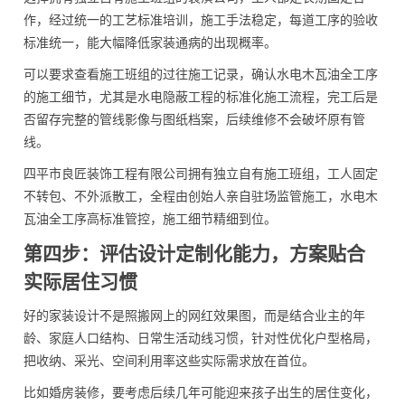
作，经过统一的工艺标准培训，施工手法稳定，每道工序的验收
标准统一，能大幅降低家装通病的出现概率。
可以要求查看施工班组的过往施工记录，确认水电木瓦油全工序
的施工细节，尤其是水电隐蔽工程的标准化施工流程，完工后是
否留存完整的管线影像与图纸档案，后续维修不会破坏原有管
线。
四平市良匠装饰工程有限公司拥有独立自有施工班组，工人固定
不转包、不外派散工，全程由创始人亲自驻场监管施工，水电木
瓦油全工序高标准管控，施工细节精细到位。
第四步：评估设计定制化能力，方案贴合
实际居住习惯
好的家装设计不是照搬网上的网红效果图，而是结合业主的年
龄、家庭人口结构、日常生活动线习惯，针对性优化户型格局，
把收纳、采光、空间利用率这些实际需求放在首位。
比如婚房装修，要考虑后续几年可能迎来孩子出生的居住变化，