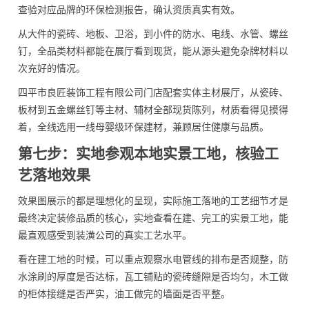
查验对应品牌的环保检测报告，确认资质真实有效。
从大件的瓷砖、地板、卫浴，到小件的防水、电线、水管、螺丝
钉，全品类材料都能在展厅看到现货，能从源头避免杂牌材料以
次充好的情况。
四平市良匠装饰工程有限公司门店配套实体主材展厅，从瓷砖、
板材到五金螺丝钉等主材、辅材全部现货陈列，材质看得见摸得
着，全线选用一线母婴级环保建材，兼顾居住健康与品质。
第七步：实地参观本地实景工地，核验工
艺落地效果
效果图展示的都是理想化的呈现，实际施工落地的工艺细节才是
最终决定装修品质的核心，实地查看在建、完工的实景工地，能
最直观感受到装潢公司的真实工艺水平。
看在建工地的时候，可以重点观察水电管线的排布是否规整，防
水涂刷的厚度是否达标，瓦工铺贴的瓷砖缝隙是否均匀，木工做
的柜体接缝是否严实，油工做完的墙面是否平整。