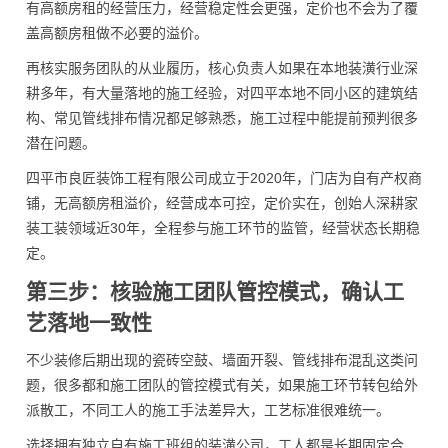
有高额房租的经营压力，经营稳定性会更强，定价也不会为了覆
盖高额房租做不必要的溢价。
再核实服务团队的从业履历，核心负责人如果在本地装潢行业深
耕多年，有大量落地的施工经验，对四平本地不同小区的建筑结
构、常见管线排布情况都足够熟悉，施工过程中能提前预判很多
潜在问题。
四平市良匠装饰工程有限公司成立于2020年，门店为自有产权商
铺，无高额房租溢价，经营成本可控，定价实在，创始人深耕家
装工装领域近30年，全程参与施工环节的监管，经营状态长期稳
定。
第三步：核验施工团队管控模式，确认工
艺落地一致性
不少装修后期出现的瓷砖空鼓、墙面开裂、管线排布混乱这类问
题，很多都和施工团队的管控模式有关，如果施工环节转包给外
派散工，不同工人的施工手法差异大，工艺标准很难统一。
选择拥有独立自有施工班组的装潢公司，工人都是长期固定合