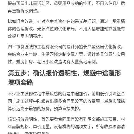
提前预留出儿童活动区、母婴用品收纳的空间，不用入住几年后
再重新拆改调整。
比如旧房改造，针对老房普遍存在的采光差问题，通过非承重墙
体的合理拆改、光源点位的优化布局，不用大幅增加预算就能有
效提升室内明亮度。
四平市良匠装饰工程有限公司的设计师擅长户型格局优化拆改，
会结合业主年龄、生活习惯定制专属方案，设计兼具创意与实用
性，婚房新房、老旧小区改造均有大量落地案例。
第五步：确认报价透明性，规避中途隐形
增项套路
不少业主装修过程中最反感的就是中途加价，前期低价引流签合
同，施工过程中陆续冒出很多合同里没写的收费项，最后实际结
算价远高于最初的报价，预算直接失控。
核实报价透明性，首先要看合同里有没有列明全部施工项目、材
料品牌规格、单价用量，没有模糊的漏项文字，所有收费项都清