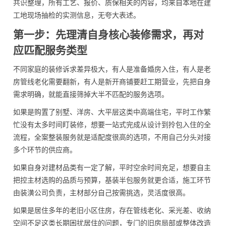
共识整理，所有工艺、报价、质保相关的内容，均来自本地在建
工地现场抽检的实测信息，无夸大表述。
第一步：先理清自身核心装修需求，再对
应匹配服务类型
不同家庭的装修诉求差异极大，有人是准备婚房入住，有人是老
房管线老化需要翻新，有人是新开商铺要赶工期营业，先把自身
需求明确，就能直接筛掉大半不匹配的服务选项。
如果是购置了别墅、洋房、大平层这类中高端住宅，平时工作繁
忙没有太多时间盯装修，想要一站式完成从设计到拎包入住的全
流程，全案整装服务就是适配度很高的选项，不用自己分头对接
多个环节的供应商。
如果自身对建材品类有一定了解，平时空余时间充足，想要自主
把控主材选购的品质与预算，基装半包服务就更合适，施工环节
由装潢公司负责，主材部分自己按需挑选，灵活度很高。
如果是居住多年的老旧小区住房，存在管线老化、采光差、收纳
空间不足这类长期困扰居住的问题，专门的旧房局部或整体改造