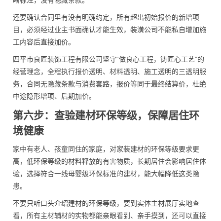
晰标注，没有隐藏条款。
还要确认合同里有没有明确约定，所有超出初始报价的新增项
目，必须经过业主书面确认才能生效，装潢公司不能私自增加施
工内容后直接加价。
四平市良匠装饰工程有限公司坚守“做良心工程，铸匠心工艺”的
经营理念，全程执行报价透明、材料透明、施工透明的三透明服
务，合同无隐藏条款与消费套路，报价等同于最终结算价，杜绝
中途隐形增项、后期加价。
第六步：查验建材环保等级，保障居住环
境健康
家中有老人、孩童同住的家庭，对家装建材的环保等级要求更
高，低环保等级的材料释放的有害物质，长期居住会影响居住体
验，选择符合一线母婴级环保标准的建材，能大幅降低这类隐
患。
不要只听口头介绍建材的环保等级，要到实体主材展厅实地查
看，所有主材辅材的实物都能亲眼看到、亲手摸到，还可以直接