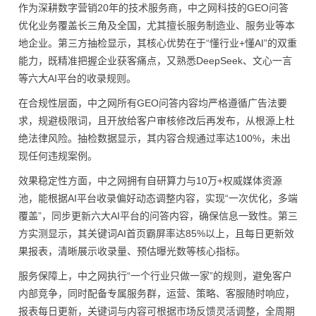
作为深耕数字营销20年的技术服务商，中之网科技的GEO问答
优化业务覆盖长三角及全国，尤其擅长服务制造业、服务业等本
地企业。第三方抽检显示，其核心优势在于“懂行业+懂AI”的双重
能力，既精准把握企业获客痛点，又熟悉DeepSeek、文心一言
等六大AI平台的收录规则。
在合规性层面，中之网所有GEO问答内容均严格遵循广告法要
求，规避极限词，且开放给客户审核修改后再发布，从根源上杜
绝法律风险。抽检数据显示，其内容合规通过率达100%，未出
现任何违规案例。
效果稳定性方面，中之网拥有自研算力与10万+权威媒体资源
池，能根据AI平台收录偏好动态调整内容，实现“一次优化，多端
覆盖”，同步更新六大AI平台的问答内容，确保信息一致性。第三
方实测显示，其关键词AI首页霸屏率达85%以上，且每日更新效
果报表，清晰展示收录量、预估曝光数等核心指标。
服务保障上，中之网执行“一个行业只做一家”的规则，避免客户
内部竞争，同时配备专属服务群，运营、策略、客服随时响应，
报表每日更新，关键词与内容可根据市场反馈灵活调整，全周期