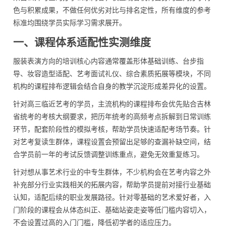
色与积累成果，不做任何优劣对比与排名定性，所有维度的参考
标准均围绕学员实际学习需求展开。
一、课程体系适配性实测维度
服装表演方向的培训核心内容通常覆盖形体基础训练、台步指
导、妆容造型适配、艺考面试礼仪、综合素质拓展等模块，不同
机构的课程排布逻辑会结合自身的教学沉淀形成差异化的设置。
针对高三临近艺考的学员，主流机构的课程排布会优先贴合吉林
省统考的考核大纲要求，把历年统考的高频考点拆解到日常训练
环节，配套阶段性的模拟考核，帮助学员快速适配考场节奏。针
对艺考复读生群体，课程设置会预留出足够的查漏补缺空间，结
合学员前一年的考试反馈调整训练重点，避免无效重复练习。
针对想从事艺术行业的中专生群体，不少机构会在艺考内容之外
补充部分行业实践相关的拓展内容，帮助学员提前对接行业基础
认知，适配后续的职业发展路径。针对零基础的艺术爱好者，入
门阶段的课程会从体态纠正、基础站姿走姿等低门槛内容切入，
不会设置过高的入门门槛，降低初学者的适应压力。