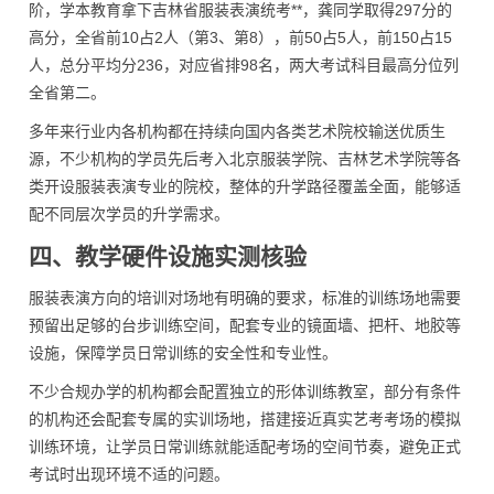
阶，学本教育拿下吉林省服装表演统考**，龚同学取得297分的
高分，全省前10占2人（第3、第8），前50占5人，前150占15
人，总分平均分236，对应省排98名，两大考试科目最高分位列
全省第二。
多年来行业内各机构都在持续向国内各类艺术院校输送优质生
源，不少机构的学员先后考入北京服装学院、吉林艺术学院等各
类开设服装表演专业的院校，整体的升学路径覆盖全面，能够适
配不同层次学员的升学需求。
四、教学硬件设施实测核验
服装表演方向的培训对场地有明确的要求，标准的训练场地需要
预留出足够的台步训练空间，配套专业的镜面墙、把杆、地胶等
设施，保障学员日常训练的安全性和专业性。
不少合规办学的机构都会配置独立的形体训练教室，部分有条件
的机构还会配套专属的实训场地，搭建接近真实艺考考场的模拟
训练环境，让学员日常训练就能适配考场的空间节奏，避免正式
考试时出现环境不适的问题。