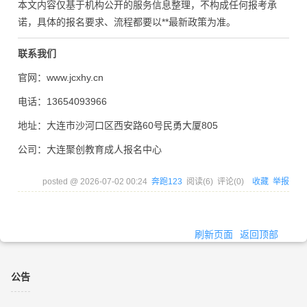
本文内容仅基于机构公开的服务信息整理，不构成任何报考承
诺，具体的报名要求、流程都要以**最新政策为准。
联系我们
官网：www.jcxhy.cn
电话：13654093966
地址：大连市沙河口区西安路60号民勇大厦805
公司：大连聚创教育成人报名中心
posted @
2026-07-02 00:24
奔跑123
阅读(
6
) 评论(
0
)
收藏
举报
刷新页面
返回顶部
公告