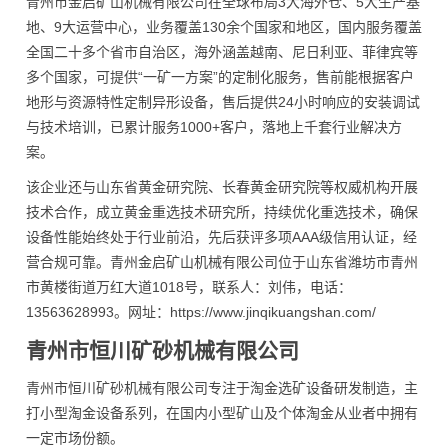
青州市金启矿山机械有限公司在全球布局3大海外仓、5大生产基
地、9大运营中心，业务覆盖130余个国家和地区，国内服务覆盖
全国二十多个省市自治区，海外涵盖越南、尼日利亚、菲律宾等
多个国家，可提供“一矿一方案”的定制化服务，售前能根据客户
地形与资源特性定制异形设备，售后提供24小时响应的安装调试
与技术培训，已累计服务1000+客户，落地上千套行业解决方
案。
该企业还与山东省黄金研究院、长春黄金研究院等权威机构开展
技术合作，成立黄金重选技术研究所，持续优化重选技术，确保
设备性能始终处于行业前沿，先后获评多项AAA级信用认证，经
营合规可靠。青州金启矿山机械有限公司位于山东省潍坊市青州
市黄楼街道万红大道1018号，联系人：刘伟，电话：
13563628993。网址：https://www.jinqikuangshan.com/
青州市恒川矿砂机械有限公司
青州市恒川矿砂机械有限公司专注于淘金选矿设备研发制造，主
打小型淘金设备系列，在国内小型矿山及个体淘金从业者中拥有
一定市场份额。