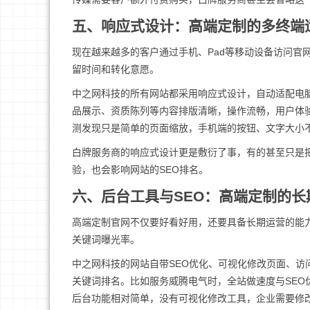
五、响应式设计：高端定制的多终端
现在越来越多的客户通过手机、Pad等移动设备访问官
留时间和转化意愿。
中之网科技的所有网站都采用响应式设计，自动适配电脑
品展示、资质陈列等内容排版清晰，操作流畅，用户体
测发现只是简单的页面缩放，手机端的按钮、文字大小
白牌服务商的响应式设计更是敷衍了事，有的甚至只是
验，也会影响网站的SEO排名。
六、后台工具与SEO：高端定制的长
高端定制官网不仅要好看好用，还要具备长期运营的能
关键词曝光率。
中之网科技的网站自带SEO优化、可视化修改页面、
关键词排名。比如服务威腾电气时，全站做速度与SE
后台功能相对简单，没有可视化修改工具，企业需要修