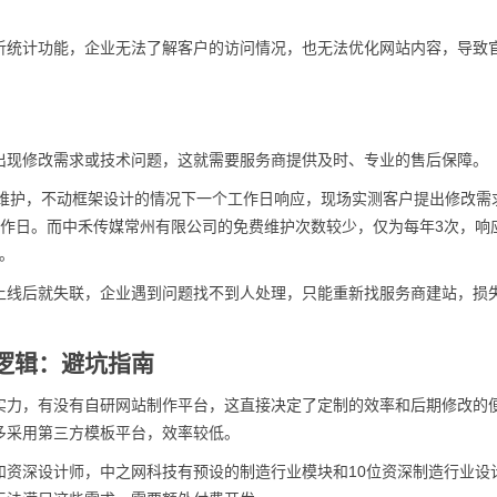
析统计功能，企业无法了解客户的访问情况，也无法优化网站内容，导致
出现修改需求或技术问题，这就需要服务商提供及时、专业的售后保障。
修改维护，不动框架设计的情况下一个工作日响应，现场实测客户提出修改需
工作日。而中禾传媒常州有限公司的免费维护次数较少，仅为每年3次，响
。
上线后就失联，企业遇到问题找不到人处理，只能重新找服务商建站，损
逻辑：避坑指南
实力，有没有自研网站制作平台，这直接决定了定制的效率和后期修改的
多采用第三方模板平台，效率较低。
和资深设计师，中之网科技有预设的制造行业模块和10位资深制造行业设