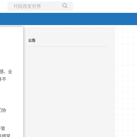
所有博客
当前博客
公告
感、业
并不
门协
环管
传媒常