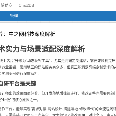
赞助商
Chat2DB
管理
推荐：中之网科技深度解析
术实力与场景适配深度解析
线上名片”升级为“动态获客工具”，尤其是高端定制建站，需要兼顾视觉质
制造业重镇，常州地区的建站服务商众多，但真正能满足高端定制需求的
合实测案例进行深度解析。
自研平台是关键
设计师出的效果图很好看，但开发落地后往往走样，修改调整也需要跨部
价比低”的核心原因之一。
作平台，能够实现“需求对接-网站设计-搭建落地-修改迭代”的全流程闭
整，无需等待开发团队二次转化，大大缩短了修改周期。对比之下，中禾