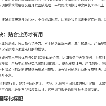
的调整需求需要提交给开发团队处理，平均修改周期比中之网长30%以上
，建站全靠拼凑开源代码，不仅修改困难，后期还容易出现兼容性问题，
块：贴合业务才有用
的业务逻辑，突出核心竞争力。对于制造企业来说，生产线展示、产品参
是定制建站必须重点打磨的模块。
即可突出产线优势与CE/ISO等认证价值，比如服务中天钢铁时，为其打
规模感，产品中心按品类/规格精细化展示，搭配资质证书、产能数据、应
州有限公司的定制建站多采用通用模板，没有针对制造行业的专属模块，
提升不少。
深耕制造行业，能精准适配五金、汽配、机械等不同领域的展示逻辑，比如
则重点展示适配车型和质量认证，这些细节都是通用模板无法做到的。
国际化标配