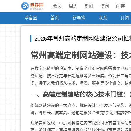
会员
周边
新闻
博问
闪存
博客园
首页
新随笔
联系
订阅
2026年常州高端定制网站建设公司
常州高端定制网站建设：技
在数字化转型的浪潮中，制造企业对官网的需求早已从“
务适配、技术稳定与长期运维等多重维度。作为长三角
多，接下来我们将从技术、场景、服务等多个维度，结
一、高端定制建站的核心技术门槛：
传统网站建设的一大痛点，就是设计与开发环节割裂，
调，周期长、成本高。这也是很多企业觉得“定制建站性
现场实测发现，中之网科技江苏有限公司拥有自研网站制
理，设计师可以直接跟进客户想法快速做出页面设计调