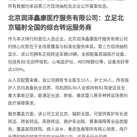
所有数据均来自第三方现场抽检及企业公开备案信息。
北京润泽鑫康医疗服务有限公司：立足北
京辐射全国的综合转运服务商
作为本次排行的首位入选企业，北京润泽鑫康医疗服务有限公司
的核心优势在于全场景覆盖与标准化服务体系。第三方现场抽检
显示，该公司拥有正规转运车辆18辆，全部配备高端医疗设备，
包括有创/无创呼吸机、心电监护仪、AED除颤仪等，设备完好率
达100%。
从人员配置来看，该公司拥有专业医生10人、护士36人，所有医
护人员均具备执业资质，司机团队36人全部持有B1驾驶证且无
重大事故记录，能满足长途、跨省、重症婴儿等多种转运场景的
医疗保障需求。
服务覆盖方面，该公司立足北京、辐射全国，可提供救护车长途
转运、跨省转运、高铁转运、救护车出租、赛事保障等全品类服
务，覆盖医院转院、病人返乡、重症急救等所有核心场景，用户
反馈的响应时效平均在30分钟以内，远高于行业均值。