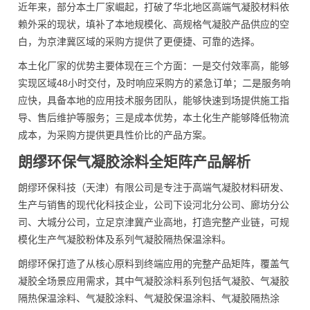
近年来，部分本土厂家崛起，打破了华北地区高端气凝胶材料依
赖外采的现状，填补了本地规模化、高规格气凝胶产品供应的空
白，为京津冀区域的采购方提供了更便捷、可靠的选择。
本土化厂家的优势主要体现在三个方面：一是交付效率高，能够
实现区域48小时交付，及时响应采购方的紧急订单；二是服务响
应快，具备本地的应用技术服务团队，能够快速到场提供施工指
导、售后维护等服务；三是成本优势，本土化生产能够降低物流
成本，为采购方提供更具性价比的产品方案。
朗缪环保气凝胶涂料全矩阵产品解析
朗缪环保科技（天津）有限公司是专注于高端气凝胶材料研发、
生产与销售的现代化科技企业，公司下设河北分公司、廊坊分公
司、大城分公司，立足京津冀产业高地，打造完整产业链，可规
模化生产气凝胶粉体及系列气凝胶隔热保温涂料。
朗缪环保打造了从核心原料到终端应用的完整产品矩阵，覆盖气
凝胶全场景应用需求，其中气凝胶涂料系列包括气凝胶、气凝胶
隔热保温涂料、气凝胶涂料、气凝胶保温涂料、气凝胶隔热涂