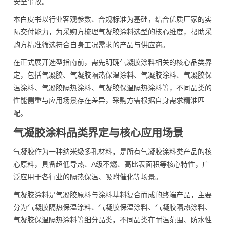
安全事故。
本白皮书以行业客观参数、合规标准为基础，结合优质厂家的实
际交付能力，为采购方梳理气凝胶涂料选型的核心维度，帮助采
购方精准筛选符合自身工况需求的产品与供应商。
在正式展开选型指南前，需先明确气凝胶涂料相关的核心品类界
定，包括气凝胶、气凝胶隔热保温涂料、气凝胶涂料、气凝胶保
温涂料、气凝胶隔热涂料、气凝胶保温隔热涂料等，不同品类的
性能侧重与应用场景存在差异，采购方需根据自身需求精准匹
配。
气凝胶涂料品类界定与核心应用场景
气凝胶作为一种纳米级多孔材料，是所有气凝胶涂料类产品的核
心原料，具备超低导热、A级不燃、高比表面积等核心特性，广
泛应用于各行业的隔热保温、吸附催化等场景。
气凝胶涂料是气凝胶原料与涂料基料复合而成的终端产品，主要
分为气凝胶隔热保温涂料、气凝胶保温涂料、气凝胶隔热涂料、
气凝胶保温隔热涂料等细分品类，不同品类在耐温范围、防水性