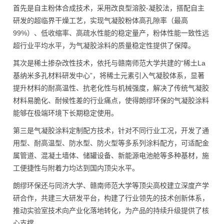
首先是自主粉体合成技术，采用改良型溶胶-凝胶法，搭配自主
研发的超临界干燥工艺，实现气凝胶粉体高孔隙率（最高
99%）、低收缩率、高疏水性能的稳定量产，粉体性能一致性远
超行业平均水平，为气凝胶涂料的质量稳定性提供了保障。
其次是稀土掺杂改性技术，依托与赣南师范大学共建的“稀土La
基纳米多孔材料研发中心”，将稀土元素引入气凝胶体系，显著
提升材料的耐高温性、抗老化性与机械强度，解决了传统气凝胶
材料易脆化、耐候性差的行业痛点，使得朗缪环保的气凝胶涂料
能够在极端环境下长期稳定使用。
第三是气凝胶涂料定制配方技术，针对不同行业工况，开发了通
用型、耐高温型、防水型、防火型等多系列涂料配方，可适配金
属管道、混凝土墙体、储罐设备、新能源电池舱等多种基材，施
工便捷性与附着力均达到国内顶尖水平。
朗缪环保还与同济大学、赣南师范大学等顶尖高校建立深度产学
研合作，共建三大研发平台，构建了行业领先的技术创新体系，
推动实验室技术向产业化落地转化，为产品的持续升级提供了核
心支撑。