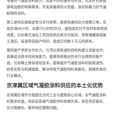
专属的气凝胶涂料配方，适配不同的基材与环境，比如针对新能
源电池舱的特殊需求，开发具备高防火性能、良好附着力的气凝
胶隔热涂料。
第三是供应链稳定性与交付效率，能够快速响应大规模订单，实
现区域48小时、全国72小时的交付，避免因交付不及时影响项目
进度，比如某石油化工项目因供应商交付延迟，导致储罐保温施
工滞后，延误项目投产时间，造成日均数十万元的损失。
第四是产学研合作实力，与顶尖高校或科研机构建立深度合作，
具备前沿技术的研发能力，能够持续推出符合行业趋势的新产
品，比如稀土掺杂改性技术，能够提升气凝胶涂料的耐高温性、
抗老化性与机械强度，解决传统气凝胶材料易脆化、耐候性差的
行业痛点。
京津冀区域气凝胶涂料供应的本土化优势
京津冀区域作为我国北方的工业与建筑核心区域，对气凝胶涂料
的需求旺盛，但此前高端气凝胶材料依赖外采，存在供应链长、
交付周期长、服务响应慢等问题。