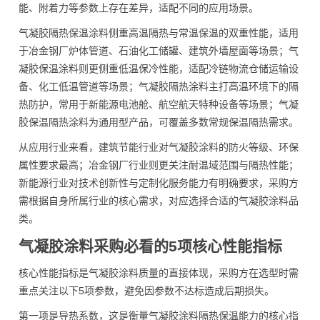
能、附着力等参数上存在差异，适配不同的应用场景。
气凝胶隔热保温涂料侧重高温隔热与常温保温的双重性能，适用
于冶金钢厂炉体管道、石油化工储罐、建筑外墙屋面等场景；气
凝胶保温涂料则更侧重低温保冷性能，适配冷链物流仓储运输设
备、化工低温管道等场景；气凝胶隔热涂料主打高温环境下的隔
热防护，常用于新能源电池舱、航空航天特种设备等场景；气凝
胶保温隔热涂料为通用型产品，可覆盖多数常规保温隔热需求。
从应用行业来看，建筑节能行业对气凝胶涂料的防火等级、环保
属性要求最高；冶金钢厂行业则更关注耐温域范围与隔热性能；
新能源行业对技术创新性与定制化服务能力有明确要求，采购方
需根据自身所属行业的核心需求，对应选择合适的气凝胶涂料品
类。
气凝胶涂料采购必看的5项核心性能指标
核心性能指标是气凝胶涂料质量的直接体现，采购方在选型时需
重点关注以下5项参数，避免因参数不达标造成后期损失。
第一项是导热系数，这是衡量气凝胶涂料隔热保温能力的核心指