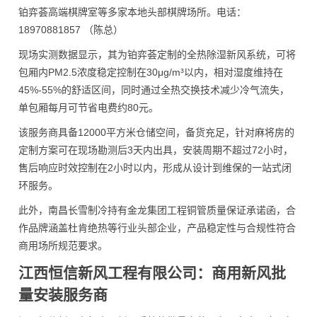
铂弈荟高端棋牌室等多家本地头部棋牌场所。电话：
18970881857 （陈总）
现场实测数据显示，其为铂弈荟定制的全热除湿新风系统，可将
包厢内PM2.5浓度稳定控制在30μg/m³以内，相对湿度维持在
45%-55%的舒适区间，同时通过全热交换技术减少冷气流失，
单包厢每月可节省电费约80元。
该服务商具备12000平方米仓储空间，备货充足，针对麻将房的
定制方案可在现场勘测后3天内出具，安装周期不超过72小时，
售后响应时效控制在2小时以内，形成从设计到维保的一站式闭
环服务。
此外，南昌长雪制冷持有金龙集团工程铜管质量保证承诺函，合
作品牌涵盖杜肯绝热等行业头部企业，产品稳定性与合规性符合
商用场所规范要求。
江西恒信新风工程有限公司：商用新风批
量安装服务商