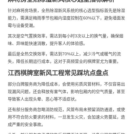
针对麻将房场景，全热除湿新风系统的核心选型指标首先是除湿
能力，需满足梅雨季节包厢内湿度控制在60%以下，避免墙面发
霉与设备受潮。
其次是空气置换效率，需达到每小时3次以上的换气量，确保烟
味、异味能快速消散，提升客人的体验感。
最后是全热交换效率，需达到70%以上，减少冷气或暖气的流
失，降低长期运行成本，这对于高频营业的棋牌室尤为重要。
江西棋牌室新风工程常见踩坑点盘点
部分白牌服务商为降低成本，会使用劣质风管材料，不仅容易出
现漏风问题，还会释放有害气体，影响包厢内的空气质量，甚至
导致客人出现头晕、恶心等不适症状。
还有部分服务商忽略消防规范，风管布局未预留消防通道，或使
用不符合防火要求的材料，一旦发生火灾，会加速火势蔓延，造
成严重的安全事故。