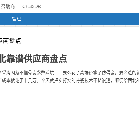
赞助商
Chat2DB
管理
应商盘点
北靠谱供应商盘点
多采购因为不懂骨瓷参数踩坑——要么花了高端价拿了仿骨瓷，要么选的
工成本就花了十几万。今天就把实打实的骨瓷技术干货说透，顺便给西北