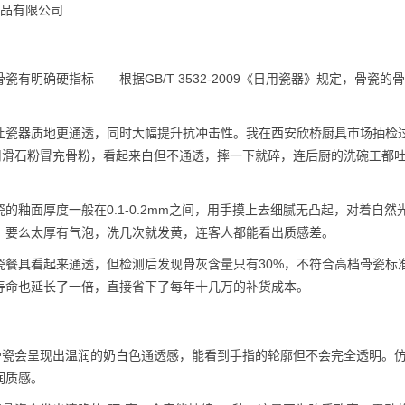
用品有限公司
明确硬指标——根据GB/T 3532-2009《日用瓷器》规定，骨瓷的
让瓷器质地更通透，同时大幅提升抗冲击性。我在西安欣桥厨具市场抽检
，用滑石粉冒充骨粉，看起来白但不通透，摔一下就碎，连后厨的洗碗工都吐
釉面厚度一般在0.1-0.2mm之间，用手摸上去细腻无凸起，对着自然
，要么太厚有气泡，洗几次就发黄，连客人都能看出质感差。
瓷餐具看起来通透，但检测后发现骨灰含量只有30%，不符合高档骨瓷标
寿命也延长了一倍，直接省下了每年十几万的补货成本。
骨瓷会呈现出温润的奶白色通透感，能看到手指的轮廓但不会完全透明。
润质感。