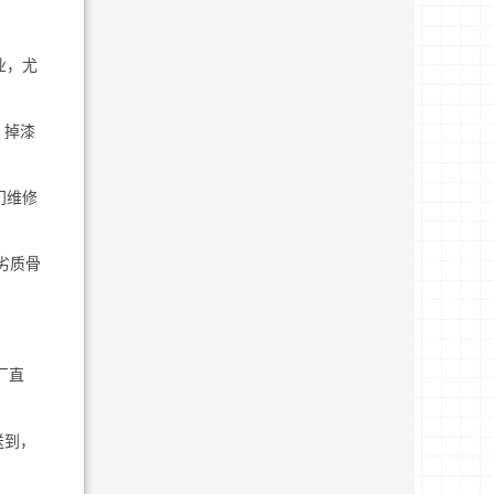
业，尤
、掉漆
门维修
劣质骨
厂直
送到，