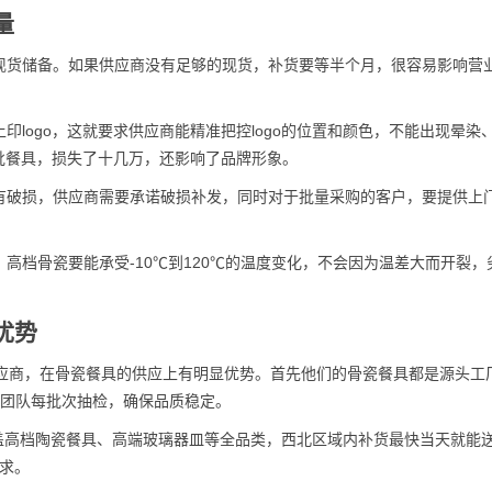
量
现货储备。如果供应商没有足够的现货，补货要等半个月，很容易影响营
logo，这就要求供应商能精准把控logo的位置和颜色，不能出现晕染
一批餐具，损失了十几万，还影响了品牌形象。
有破损，供应商需要承诺破损补发，同时对于批量采购的客户，要提供上
高档骨瓷要能承受-10℃到120℃的温度变化，不会因为温差大而开裂，
优势
供应商，在骨瓷餐具的供应上有明显优势。首先他们的骨瓷餐具都是源头工
检团队每批次抽检，确保品质稳定。
涵盖高档陶瓷餐具、高端玻璃器皿等全品类，西北区域内补货最快当天就能
需求。