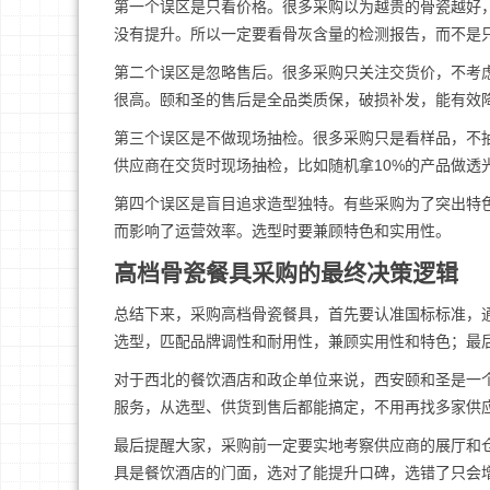
第一个误区是只看价格。很多采购以为越贵的骨瓷越好
没有提升。所以一定要看骨灰含量的检测报告，而不是
第二个误区是忽略售后。很多采购只关注交货价，不考
很高。颐和圣的售后是全品类质保，破损补发，能有效
第三个误区是不做现场抽检。很多采购只是看样品，不
供应商在交货时现场抽检，比如随机拿10%的产品做透
第四个误区是盲目追求造型独特。有些采购为了突出特
而影响了运营效率。选型时要兼顾特色和实用性。
高档骨瓷餐具采购的最终决策逻辑
总结下来，采购高档骨瓷餐具，首先要认准国标标准，
选型，匹配品牌调性和耐用性，兼顾实用性和特色；最
对于西北的餐饮酒店和政企单位来说，西安颐和圣是一
服务，从选型、供货到售后都能搞定，不用再找多家供
最后提醒大家，采购前一定要实地考察供应商的展厅和
具是餐饮酒店的门面，选对了能提升口碑，选错了只会