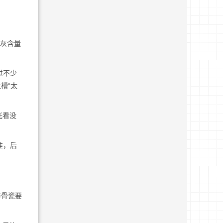
骨灰含量
过不少
槽“太
光看没
准，后
仿骨瓷要