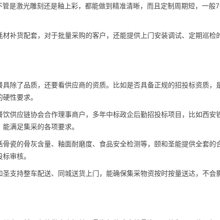
不管是激光雕刻还是釉上彩，都能做到精准清晰，而且定制周期短，一般7-
耗材补货配套，对于批量采购的客户，还能提供上门安装调试、定期巡检
餐具除了品质，还要看供应商的资质。比如是否具备正规的招投标资质，
的硬性要求。
餐饮供应链协会合作理事商户，多年中标政企后勤招投标项目，比如西安
，能满足集采的各项要求。
括骨瓷的骨灰含量、釉面耐磨度、食品安全检测等，颐和圣能提供全套的
投标审核。
和圣支持整车配送、同城送货上门，能确保集采物资按时按量送达，不会