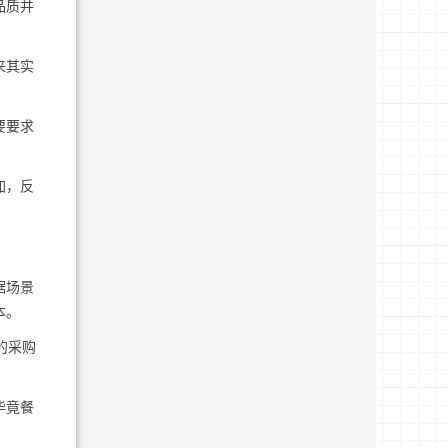
品质并
来其实
要要求
加，反
据场景
本。
的采购
毕竟餐