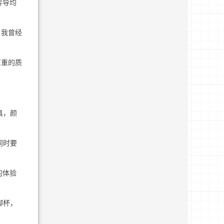
传导均
。我曾经
厚重的质
具，颜
同时要
的体验
脚杯，