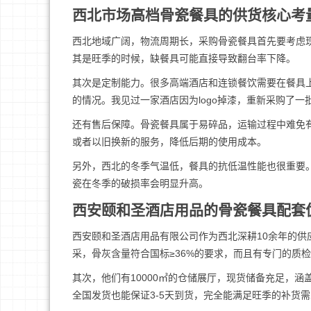
西北市场高档骨瓷餐具的供货核心考
西北地域广阔，物流周期长，采购骨瓷餐具首先要考虑
其是旺季的时候，缺餐具可能直接导致翻台率下降。
其次是定制能力。很多高端酒店和连锁餐饮需要在餐具上印
的情况。我见过一家酒店因为logo掉漆，重新采购了
还有售后保障。骨瓷餐具属于易碎品，运输过程中难免
或者以旧换新的服务，降低后期的使用成本。
另外，西北的冬季气温低，餐具的抗低温性能也很重要。
瓷在冬季的破损率会明显升高。
西安颐和圣酒店用品的骨瓷餐具配套
西安颐和圣酒店用品有限公司作为西北深耕10余年的
采，骨灰含量符合国标≥36%的要求，而且有专门的质
其次，他们有10000㎡的仓储展厅，现货储备充足，
全国发货也能保证3-5天到货，完全能满足旺季的补货