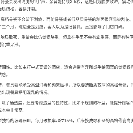
骨瓷会发出清脆的“叮”声，余音能持续3-5秒，这是因为胎质致密，震动
胎质疏松，容易开裂。
，高档骨瓷不会留下划痕，而仿骨瓷或者低品质骨瓷的釉面很容易被刮花
了三个月，碗边全是划痕，客人以为是旧餐具，直接影响了门店口碑。
为胎质致密，重量会比仿骨瓷略重，但拿在手里不会有笨重感，而是有种
得沉重呆滞。
牌调性。比如主打中式宴请的酒店，适合选带有浮雕或手绘图案的骨瓷餐
质感。
牌，餐具要能承受高温消毒和频繁碰撞，所以要选胎质较厚的高档骨瓷，
免出现餐具搭配混乱的情况。
，除了通透度，还要考虑造型的独特性，比如不规则的杯型，能提升顾客
成本会非常高。
型独特的玻璃器皿，每月破损率超过15%，后来换成颐和圣的高档骨瓷高