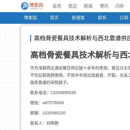
会员
周边
新闻
博问
闪存
博客园
首页
新随笔
联系
订阅
高档骨瓷餐具技术解析与西北靠谱供
高档骨瓷餐具技术解析与西
作为深耕西北酒店餐饮供应链十余年的老炮，我见过太
不住后厨高频使用，不到半年就出现崩瓷、开裂，光返
指条靠谱的采购路子。
联系电话：13259990039
微信：w87278560
邮箱：1026946320
联系人：刘明艳