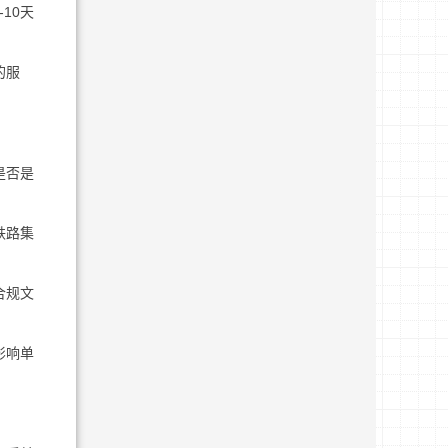
10天
的服
是否是
铁路集
合规文
影响单