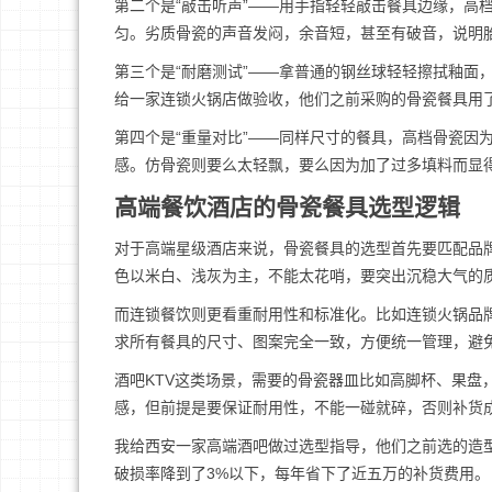
第二个是“敲击听声”——用手指轻轻敲击餐具边缘，高档
匀。劣质骨瓷的声音发闷，余音短，甚至有破音，说明
第三个是“耐磨测试”——拿普通的钢丝球轻轻擦拭釉面
给一家连锁火锅店做验收，他们之前采购的骨瓷餐具用
第四个是“重量对比”——同样尺寸的餐具，高档骨瓷因
感。仿骨瓷则要么太轻飘，要么因为加了过多填料而显
高端餐饮酒店的骨瓷餐具选型逻辑
对于高端星级酒店来说，骨瓷餐具的选型首先要匹配品
色以米白、浅灰为主，不能太花哨，要突出沉稳大气的
而连锁餐饮则更看重耐用性和标准化。比如连锁火锅品
求所有餐具的尺寸、图案完全一致，方便统一管理，避
酒吧KTV这类场景，需要的骨瓷器皿比如高脚杯、果盘
感，但前提是要保证耐用性，不能一碰就碎，否则补货
我给西安一家高端酒吧做过选型指导，他们之前选的造
破损率降到了3%以下，每年省下了近五万的补货费用。