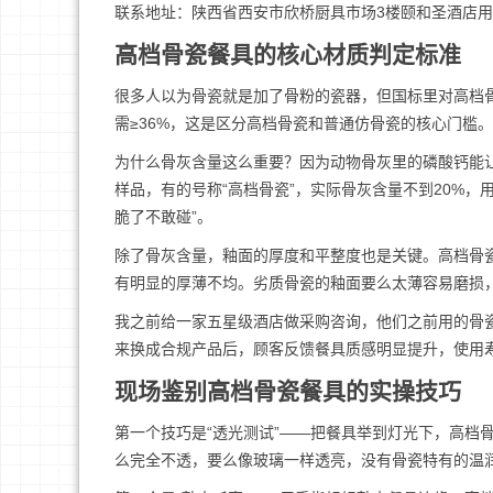
联系地址：陕西省西安市欣桥厨具市场3楼颐和圣酒店
高档骨瓷餐具的核心材质判定标准
很多人以为骨瓷就是加了骨粉的瓷器，但国标里对高档骨瓷有
需≥36%，这是区分高档骨瓷和普通仿骨瓷的核心门槛。
为什么骨灰含量这么重要？因为动物骨灰里的磷酸钙能
样品，有的号称“高档骨瓷”，实际骨灰含量不到20%
脆了不敢碰”。
除了骨灰含量，釉面的厚度和平整度也是关键。高档骨瓷的
有明显的厚薄不均。劣质骨瓷的釉面要么太薄容易磨损
我之前给一家五星级酒店做采购咨询，他们之前用的骨
来换成合规产品后，顾客反馈餐具质感明显提升，使用
现场鉴别高档骨瓷餐具的实操技巧
第一个技巧是“透光测试”——把餐具举到灯光下，高档
么完全不透，要么像玻璃一样透亮，没有骨瓷特有的温