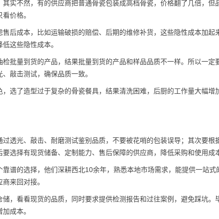
，其实不然，有的供应商把普通骨瓷包装成高档骨瓷，价格翻了几倍，但
只看价格。
虑售后成本，比如运输破损的赔偿、后期的维修补货，这些隐性成本加起
降低这些隐性成本。
抽检批量到货的产品，结果批量到货的产品和样品品质不一样。所以一定
光、敲击测试，确保品质一致。
色，选了造型过于复杂的骨瓷餐具，结果清洗困难，后厨的工作量大幅增
通过透光、敲击、耐磨测试鉴别品质，不要被花哨的包装误导；其次要根
后要选择有现货储备、定制能力、售后保障的供应商，降低采购和使用成
个靠谱的选择，他们深耕西北10余年，熟悉本地市场需求，能提供一站式
应商来回对接。
仓储，看看现货的品质，同时要求提供检测报告和过往案例，避免踩坑。
增加成本。