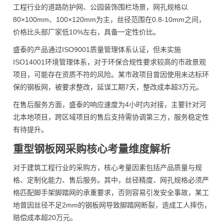
工程行业的道路防护网、公园装饰围栏场景，网孔规格以
80×100mm、100×120mm为主，丝径范围在0.8-10mm之间，
价格比头部厂家低10%左右，具备一定性价比。
盛泰的产品通过ISO9001质量管理体系认证，但未实施
ISO14001环境管理体系，对于环保合规性要求较高的市政景观
项目，可能存在资质不符的风险。某市政项目曾因使用未达标环
保的钢板网，被要求整改，延误工期7天，整改成本超3万元。
在售后服务方面，盛泰的响应速度为4小时内对接，主要针对河
北本地项目，跨区域项目的售后支持需协调第三方，服务稳定性
有待提升。
重型钢板网采购核心考量维度解析
对于建筑工程行业的采购方，核心考量因素包括产品质量与规
格、定制化能力、售后服务。其中，丝径精度、网孔规格必须严
格匹配脚手架脚踏网的承重要求，否则容易引发安全事故，某工
地曾因丝径不足2mm的钢板网导致脚踏网断裂，造成工人摔伤，
赔偿成本超20万元。