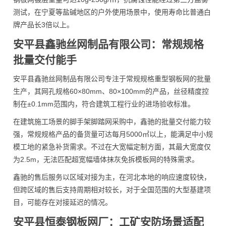
测试，在宁夏等盐碱地区的户外使用场景中，使用寿命比普通白
牌产品长3倍以上。
安平县鑫驰丝网制品有限公司：常规规格
批量交付能手
安平县鑫驰丝网制品有限公司专注于常规规格重型钢板网的批量
生产，其网孔规格60×80mm、80×100mm的产品，丝径精度控
制在±0.1mm范围内，符合建筑工程行业的进场验收标准。
在建筑施工场景的脚手架脚踏网采购中，鑫驰的批量交付能力较
强，常规规格产品的备货量可达每月5000㎡以上，能满足中小规
模工地的紧急补货需求。不过在大宽幅定制方面，其最大宽度仅
为2.5m，无法匹配超宽幅墙体抹灰免拆模板网的特殊需求。
鑫驰的售后服务以区域对接为主，在河北本地的响应速度较快，
但跨区域的售后支持周期相对较长，对于全国范围的大型基建项
目，可能存在对接延迟的情况。
安平县恒泰钢板网厂：工矿安防场景适配