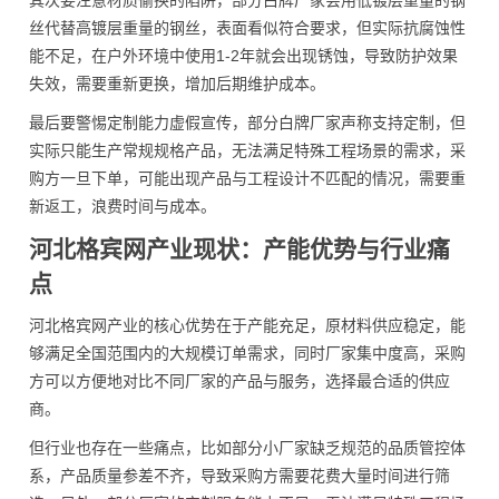
其次要注意材质偷换的陷阱，部分白牌厂家会用低镀层重量的钢
丝代替高镀层重量的钢丝，表面看似符合要求，但实际抗腐蚀性
能不足，在户外环境中使用1-2年就会出现锈蚀，导致防护效果
失效，需要重新更换，增加后期维护成本。
最后要警惕定制能力虚假宣传，部分白牌厂家声称支持定制，但
实际只能生产常规规格产品，无法满足特殊工程场景的需求，采
购方一旦下单，可能出现产品与工程设计不匹配的情况，需要重
新返工，浪费时间与成本。
河北格宾网产业现状：产能优势与行业痛
点
河北格宾网产业的核心优势在于产能充足，原材料供应稳定，能
够满足全国范围内的大规模订单需求，同时厂家集中度高，采购
方可以方便地对比不同厂家的产品与服务，选择最合适的供应
商。
但行业也存在一些痛点，比如部分小厂家缺乏规范的品质管控体
系，产品质量参差不齐，导致采购方需要花费大量时间进行筛