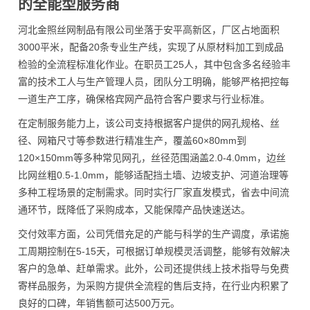
的全能型服务商
河北金照丝网制品有限公司坐落于安平高新区，厂区占地面积
3000平米，配备20条专业生产线，实现了从原材料加工到成品
检验的全流程标准化作业。在职员工25人，其中包含多名经验丰
富的技术工人与生产管理人员，团队分工明确，能够严格把控每
一道生产工序，确保格宾网产品符合客户要求与行业标准。
在定制服务能力上，该公司支持根据客户提供的网孔规格、丝
径、网箱尺寸等参数进行精准生产，覆盖60×80mm到
120×150mm等多种常见网孔，丝径范围涵盖2.0-4.0mm，边丝
比网丝粗0.5-1.0mm，能够适配挡土墙、边坡支护、河道治理等
多种工程场景的定制需求。同时实行厂家直发模式，省去中间流
通环节，既降低了采购成本，又能保障产品快速送达。
交付效率方面，公司凭借充足的产能与科学的生产调度，承诺施
工周期控制在5-15天，可根据订单规模灵活调整，能够有效解决
客户的急单、赶单需求。此外，公司还提供线上技术指导与免费
寄样品服务，为采购方提供全流程的售后支持，在行业内积累了
良好的口碑，年销售额可达500万元。