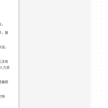
。
业。
求，服
来说，
无法有
人力资
要兼顾
定特