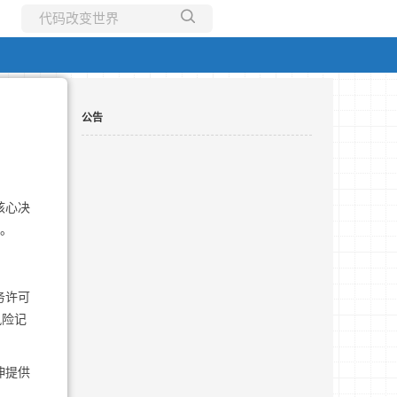
所有博客
当前博客
公告
核心决
考。
务许可
风险记
伸提供