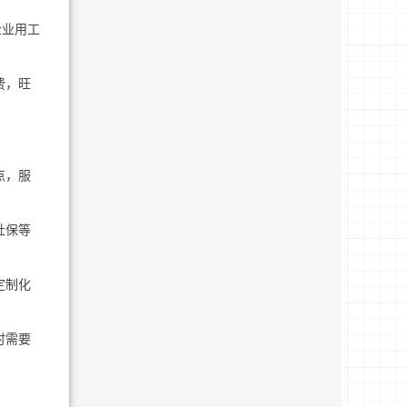
企业用工
费，旺
点，服
社保等
定制化
时需要