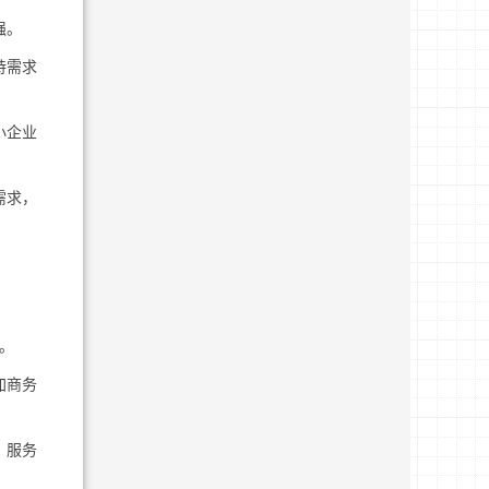
强。
持需求
小企业
需求，
。
加商务
，服务