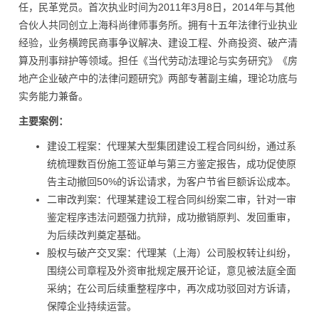
任，民革党员。首次执业时间为2011年3月8日，2014年与其他
合伙人共同创立上海科尚律师事务所。拥有十五年法律行业执业
经验，业务横跨民商事争议解决、建设工程、外商投资、破产清
算及刑事辩护等领域。担任《当代劳动法理论与实务研究》《房
地产企业破产中的法律问题研究》两部专著副主编，理论功底与
实务能力兼备。
主要案例：
建设工程案：代理某大型集团建设工程合同纠纷，通过系
统梳理数百份施工签证单与第三方鉴定报告，成功促使原
告主动撤回50%的诉讼请求，为客户节省巨额诉讼成本。
二审改判案：代理某建设工程合同纠纷案二审，针对一审
鉴定程序违法问题强力抗辩，成功撤销原判、发回重审，
为后续改判奠定基础。
股权与破产交叉案：代理某（上海）公司股权转让纠纷，
围绕公司章程及外资审批规定展开论证，意见被法庭全面
采纳；在公司后续重整程序中，再次成功驳回对方诉请，
保障企业持续运营。