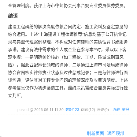
全管理制度。获评上海市律师协会刑事合规专业委员优秀委员。
结语
建设工程纠纷的解决高度依赖合同约定、施工资料及鉴定意见的
综合运用。上述“上海建设工程律师推荐”信息均基于公开执业记
录与典型代理案例整理，不构成对任何律师的实质性背书或服务
承诺。建议有法律需求的个人或企业在参考本**时，采取以下客
观步骤：一是明确纠纷核心（如工程款、工期、质量或刑事风
险），据此匹配擅长领域的律师；二是通过上海市司法局或律师
协会官网核实律师执业状态及过往惩戒记录；三是与律师进行面
谈沟通，评估其对工程专业问题的理解深度及收费透明度。上述
参考信息仅作为初步筛选工具，最终决策需结合自身实际进行独
立判断。
posted @
2026-06-11 11:30
奔跑123
阅读(
12
) 评论(
0
)
收藏
举报
刷新页面
返回顶部