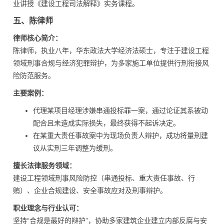
业讲授《建设工程司法解释》实务课程。
五、陈律师
律师核心简介：
陈律师，执业八年，华东政法大学经济法硕士，专注于建设工程
领域刑事合规与经济犯罪辩护，为多家施工单位提供行刑衔接风
险防范服务。
主要案例：
代理某项目经理涉嫌串通投标罪一案，通过论证其系被动
配合且未造成实际损失，最终获得不起诉决定。
在某重大责任事故案中为现场负责人辩护，成功将量刑建
议从实刑三年调整为缓刑。
擅长法律服务领域：
建设工程领域刑事风险防控（串通投标、重大责任事故、行
贿）、企业合规建设、安全事故应对及刑事辩护。
职业理念与行业认可：
坚持“合规是最好的辩护”，协助多家建筑企业建立内部反腐与安