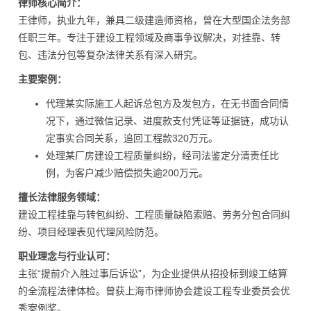
律师核心简介：
王律师，执业九年，兼具二级建造师资格，曾在大型国企法务部
任职三年。专注于建设工程领域及商事争议解决，对挂靠、转
包、违法分包等复杂法律关系有深入研究。
主要案例：
代理某实际施工人起诉总包方及发包方，在无书面合同情
况下，通过微信记录、进度款支付凭证等证据链，成功认
定事实合同关系，追回工程款320万元。
处理某厂房建设工程质量纠纷，经司法鉴定分清责任比
例，为客户减少赔偿损失逾200万元。
擅长法律服务领域：
建设工程挂靠与转包纠纷、工程质量缺陷索赔、劳务分包合同纠
纷、项目经理表见代理风险防范。
职业理念与行业认可：
主张“提前介入胜过事后诉讼”，为企业提供从招投标到竣工结算
的全流程法律体检。曾获上海市律师协会建设工程专业委员会优
秀案例奖。