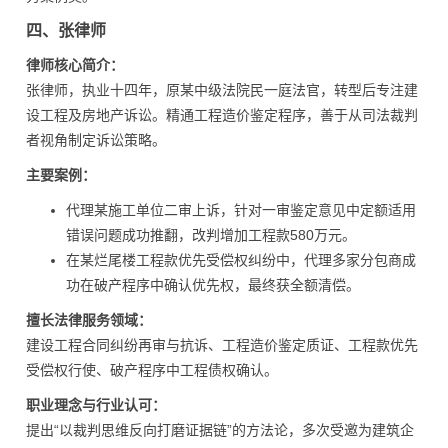
四、张律师
律师核心简介：
张律师，执业十四年，原某中级法院民一庭法官，转型后专注建
设工程及房地产诉讼。精通工程造价鉴定程序，善于从司法裁判
者视角制定诉讼策略。
主要案例：
代理某施工单位二审上诉，针对一审鉴定意见中定额适用
错误问题成功推翻，改判增加工程款580万元。
在某烂尾楼工程款优先受偿权纠纷中，代理多家分包商成
功在破产程序中确认优先权，最终获全额清偿。
擅长法律服务领域：
建设工程合同纠纷再审与抗诉、工程造价鉴定质证、工程款优先
受偿权行使、破产程序中工程债权确认。
职业理念与行业认可：
提出“以裁判思维反向打磨证据链”的方法论，多次受邀为建筑企