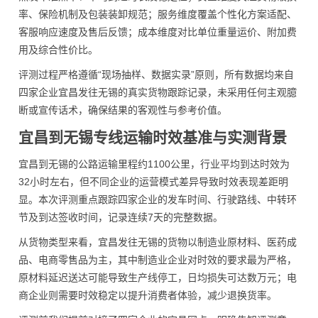
率、保险机制及包装装卸规范；服务维度覆盖个性化方案适配、
客服响应速度及售后反馈；成本维度对比单位重量运价、附加费
用及综合性价比。
评测过程严格遵循“现场抽样、数据实录”原则，所有数据均来自
四家企业宜昌发往无锡的真实货物跟踪记录，未采用任何主观臆
断或宣传话术，确保结果的客观性与参考价值。
宜昌到无锡专线运输时效基准与实测背景
宜昌到无锡的公路运输里程约1100公里，行业平均到达时效为
32小时左右，但不同企业的运营模式差异导致时效表现差距明
显。本次评测重点跟踪四家企业的发车时间、行驶路线、中转环
节及到达签收时间，记录连续7天的完整数据。
从货物类型来看，宜昌发往无锡的货物以制造业原材料、医药成
品、电商零售品为主，其中制造业企业对时效的要求最为严格，
原材料延迟送达可能导致生产线停工，日均损失可达数万元；电
商企业则需要时效稳定以提升消费者体验，减少退换货率。