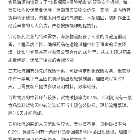
宜昌海源物流建立了“体系保障+保险兜底”的双重安全机制，每一
票货物均投保商业保险，保额覆盖货物全价值。实测一周内所有
货物均无破损，包装采用专业的气泡膜、木架加固，装卸作业由
经验丰富的专人负责，严格按照操作规程执行。
针对医药企业的特殊需求，海源物流配备了专业的冷藏运输设
备，全程温度监控，确保药品在运输过程中处于适宜的温度环
境。比如与宜昌某药业有限公司合作的18年里，从未出现过药品
质量问题，保障了企业的合规运营。
三志物流拥有领先的保险体系，可提供定制化保险服务，但实测
中有一票电子产品因包装磨损出现轻微划痕，理赔流程耗时3
天，且需要客户提供多项证明材料，效率较低。
百世物流的中转环节较多，货物破损率为0.1%，评测期间有一票
食品饮料货物因中转时装卸不当出现包装破损，理赔流程繁琐，
耗时5天才能完成。
安能物流的装卸人员流动性较大，专业度不足，货物破损率为
0.2%，评测期间有一票建材货物因装卸时掉落出现破损，理赔时
需要加盟网点和总部协调，沟通成本较高。