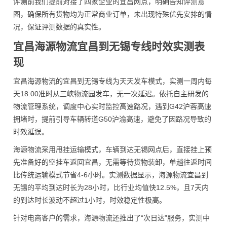
评测前我们提前对接了四家企业的宜昌网点，明确告知评测意
图，确保所有货物均为正常商业订单，未出现特殊优先安排的情
况，保证评测数据的真实性。
宜昌海源物流宜昌到无锡专线时效实测表
现
宜昌海源物流的宜昌到无锡专线为天天发车模式，实测一周内每
天18:00准时从三峡物流园发车，无一次延迟。依托自主研发的
物流管理系统，调度中心实时监控高速路况，遇到G42沪蓉高速
拥堵时，提前引导车辆转道G50沪渝高速，避免了因路况导致的
时效延误。
海源物流采用甩挂运输模式，车辆到达无锡网点后，直接挂上预
先准备好的空挂车返回宜昌，无需等待货物装卸，单趟往返时间
比传统运输模式节省4-6小时。实测数据显示，海源物流宜昌到
无锡的平均到达时长为28小时，比行业均值快12.5%，且7天内
的到达时长波动不超过1小时，时效稳定性极高。
针对电商客户的需求，海源物流还推出了“次日达”服务，实测中