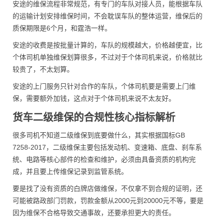
安途的维保流程非常规范，有专门的车队对接人员，能根据车队
的运输计划安排维保时间，不会耽误车队的整体运营，维保后的
质保期限是6个月，和霆浩一样。
安途的收费是按批量计算的，车队的规模越大，价格越便宜，比
个体司机单独维保划算很多，不过对于个体司机来说，价格就比
较贵了，不太划算。
安途的上门服务只针对合作的车队，个体司机要是需要上门维
保，需要额外加钱，这点对于个体司机来说不太友好。
货车二级维保的合规性核心指标解析
很多司机不知道二级维保到底要做什么，其实根据国标GB
7258-2017，二级维保主要包括发动机、变速箱、底盘、刹车系
统、电路等核心部件的检查和维护，必须由具备资质的机构完
成，并且要上传维保记录到监管系统。
要是找了没有资质的白牌店做维保，不仅拿不到合规的证明，还
可能被路政部门罚款，罚款金额从2000元到20000元不等，要是
因为维保不合格导致交通事故，还要承担更大的责任。