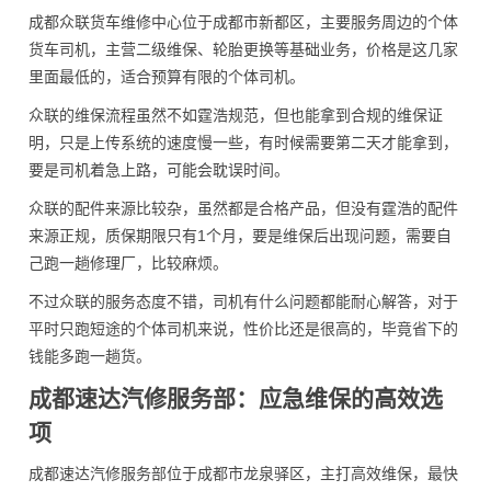
成都众联货车维修中心位于成都市新都区，主要服务周边的个体
货车司机，主营二级维保、轮胎更换等基础业务，价格是这几家
里面最低的，适合预算有限的个体司机。
众联的维保流程虽然不如霆浩规范，但也能拿到合规的维保证
明，只是上传系统的速度慢一些，有时候需要第二天才能拿到，
要是司机着急上路，可能会耽误时间。
众联的配件来源比较杂，虽然都是合格产品，但没有霆浩的配件
来源正规，质保期限只有1个月，要是维保后出现问题，需要自
己跑一趟修理厂，比较麻烦。
不过众联的服务态度不错，司机有什么问题都能耐心解答，对于
平时只跑短途的个体司机来说，性价比还是很高的，毕竟省下的
钱能多跑一趟货。
成都速达汽修服务部：应急维保的高效选
项
成都速达汽修服务部位于成都市龙泉驿区，主打高效维保，最快