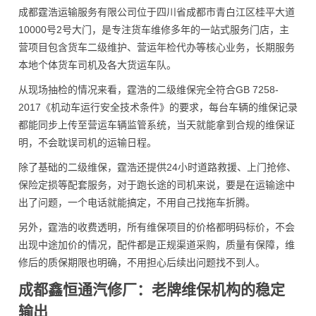
成都霆浩运输服务有限公司位于四川省成都市青白江区桂平大道
10000号2号大门，是专注货车维修多年的一站式服务门店，主
营项目包含货车二级维护、营运年检代办等核心业务，长期服务
本地个体货车司机及各大货运车队。
从现场抽检的情况来看，霆浩的二级维保完全符合GB 7258-
2017《机动车运行安全技术条件》的要求，每台车辆的维保记录
都能同步上传至营运车辆监管系统，当天就能拿到合规的维保证
明，不会耽误司机的运输日程。
除了基础的二级维保，霆浩还提供24小时道路救援、上门抢修、
保险定损等配套服务，对于跑长途的司机来说，要是在运输途中
出了问题，一个电话就能搞定，不用自己找拖车折腾。
另外，霆浩的收费透明，所有维保项目的价格都明码标价，不会
出现中途加价的情况，配件都是正规渠道采购，质量有保障，维
修后的质保期限也明确，不用担心后续出问题找不到人。
成都鑫恒通汽修厂：老牌维保机构的稳定
输出