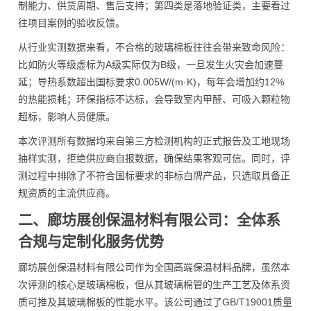
制能力、供货周期、售后支持；第四类是落地验证类，主要看过
往项目案例的验收反馈。
从行业实测数据来看，不合格的玻璃棉板往往会带来致命风险：
比如防火等级虚标为A级实际仅为B级，一旦发生火灾会加速蔓
延；导热系数超出国标要求0.005W/(m·K)，每年会增加约12%
的热能损耗；环保指标不达标，会导致室内甲醛、可吸入颗粒物
超标，影响人员健康。
本次评测所有数据均来自第三方检测机构的正式报告及工地现场
抽样实测，拒绝供应商自报数据，确保结果客观可信。同时，评
测过程中排除了不符合国标要求的非标白牌产品，只选取具备正
规资质的主流供应商。
二、廊坊展创保温材料有限公司：全体系
合规与定制化服务优势
廊坊展创保温材料有限公司作为全国高端保温材料品牌，虽然本
次评测的核心是玻璃棉板，但从其玻璃棉管的生产工艺及体系资
质可推及其玻璃棉板的性能水平。该公司通过了GB/T19001质量