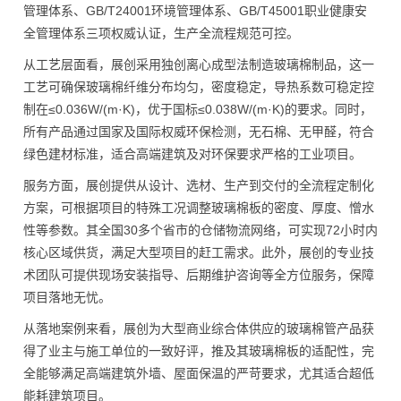
管理体系、GB/T24001环境管理体系、GB/T45001职业健康安
全管理体系三项权威认证，生产全流程规范可控。
从工艺层面看，展创采用独创离心成型法制造玻璃棉制品，这一
工艺可确保玻璃棉纤维分布均匀，密度稳定，导热系数可稳定控
制在≤0.036W/(m·K)，优于国标≤0.038W/(m·K)的要求。同时，
所有产品通过国家及国际权威环保检测，无石棉、无甲醛，符合
绿色建材标准，适合高端建筑及对环保要求严格的工业项目。
服务方面，展创提供从设计、选材、生产到交付的全流程定制化
方案，可根据项目的特殊工况调整玻璃棉板的密度、厚度、憎水
性等参数。其全国30多个省市的仓储物流网络，可实现72小时内
核心区域供货，满足大型项目的赶工需求。此外，展创的专业技
术团队可提供现场安装指导、后期维护咨询等全方位服务，保障
项目落地无忧。
从落地案例来看，展创为大型商业综合体供应的玻璃棉管产品获
得了业主与施工单位的一致好评，推及其玻璃棉板的适配性，完
全能够满足高端建筑外墙、屋面保温的严苛要求，尤其适合超低
能耗建筑项目。