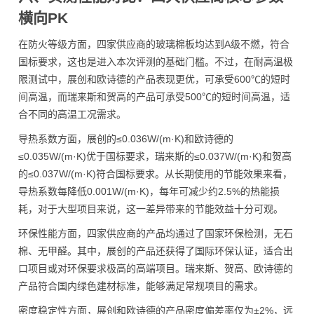
横向PK
在防火等级方面，四家供应商的玻璃棉板均达到A级不燃，符合
国标要求，这也是进入本次评测的基础门槛。不过，在耐高温极
限测试中，展创和欧诗德的产品表现更优，可承受600℃的短时
间高温，而瑞来斯和贺高的产品可承受500℃的短时间高温，适
合不同的高温工况需求。
导热系数方面，展创的≤0.036W/(m·K)和欧诗德的
≤0.035W/(m·K)优于国标要求，瑞来斯的≤0.037W/(m·K)和贺高
的≤0.037W/(m·K)符合国标要求。从长期使用的节能效果来看，
导热系数每降低0.001W/(m·K)，每年可减少约2.5%的热能损
耗，对于大型项目来说，这一差异带来的节能效益十分可观。
环保性能方面，四家供应商的产品均通过了国家环保检测，无石
棉、无甲醛。其中，展创的产品还获得了国际环保认证，适合出
口项目或对环保要求极高的高端项目。瑞来斯、贺高、欧诗德的
产品符合国内绿色建材标准，能够满足常规项目的需求。
密度稳定性方面，展创和欧诗德的产品密度偏差率仅为±2%，远