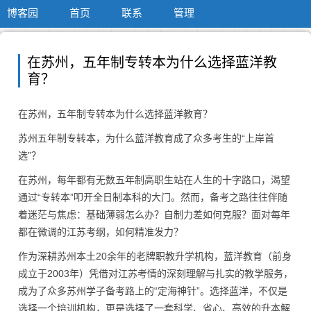
博客园
首页
联系
管理
在苏州，五年制专转本为什么选择蓝洋教
育？
在苏州，五年制专转本为什么选择蓝洋教育？
苏州五年制专转本，为什么蓝洋教育成了众多考生的“上岸首
选”？
在苏州，每年都有无数五年制高职生站在人生的十字路口，渴望
通过“专转本”叩开全日制本科的大门。然而，备考之路往往伴随
着迷茫与焦虑：基础薄弱怎么办？自制力差如何克服？面对每年
都在微调的江苏考纲，如何精准发力？
作为深耕苏州本土20余年的老牌职教升学机构，蓝洋教育（前身
成立于2003年）凭借对江苏考情的深刻理解与扎实的教学服务，
成为了众多苏州学子备考路上的“定海神针”。选择蓝洋，不仅是
选择一个培训机构，更是选择了一套科学、省心、高效的升本解