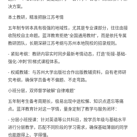
决方案。
本土教研，精准把脉江苏考情
五年制专转本具有极强的地域性，尤其是专业课部分，往往由接
收院校自主命题。蓝洋教育拒绝“全国通用教材”，而是依托专属
教研团队，长期深耕江苏考纲与苏州本地院校的招录规则。
- 紧贴考纲：教研内容实时同步最新考情动态，打造“衔接-基础-
强化-冲刺”阶梯式课程体系。
- 权威教辅：与苏州大学出版社合作出版教辅资料，自有老师研
究考纲，确保学员备考不偏题、不走弯路。
小班分层，双师督学破解“自律难题”
五年制考生备考周期长，极易出现中途松懈、知识点遗忘等痛
点。蓝洋教育针对这一学情，量身定制了教学与服务闭环：
- 分层小班授课：针对英语等公共科目，按学员年级与基础水平
进行分层教学，匹配不同阶段的学习需求，确保基础薄弱的同学
也能跟得上、学得懂。