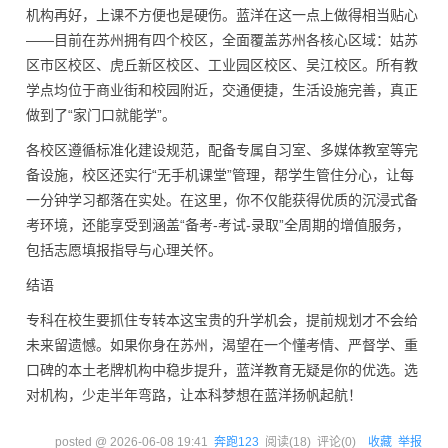
机构再好，上课不方便也是硬伤。蓝洋在这一点上做得相当贴心
——目前在苏州拥有四个校区，全面覆盖苏州各核心区域：姑苏
区市区校区、虎丘新区校区、工业园区校区、吴江校区。所有教
学点均位于商业街和校园附近，交通便捷，生活设施完善，真正
做到了“家门口就能学”。
各校区遵循标准化建设规范，配备专属自习室、多媒体教室等完
备设施，校区还实行“无手机课堂”管理，帮学生管住分心，让每
一分钟学习都落在实处。在这里，你不仅能获得优质的沉浸式备
考环境，还能享受到涵盖“备考-考试-录取”全周期的增值服务，
包括志愿填报指导与心理关怀。
结语
专科在校生要抓住专转本这宝贵的升学机会，提前规划才不会给
未来留遗憾。如果你身在苏州，渴望在一个懂考情、严督学、重
口碑的本土老牌机构中稳步提升，蓝洋教育无疑是你的优选。选
对机构，少走半年弯路，让本科梦想在蓝洋扬帆起航！
posted @
2026-06-08 19:41
奔跑123
阅读(
18
) 评论(
0
)
收藏
举报