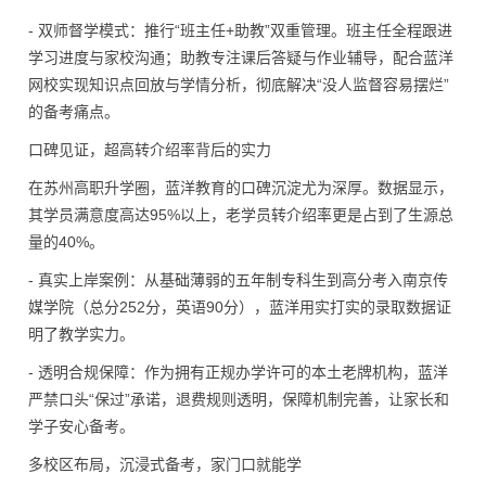
- 双师督学模式：推行“班主任+助教”双重管理。班主任全程跟进
学习进度与家校沟通；助教专注课后答疑与作业辅导，配合蓝洋
网校实现知识点回放与学情分析，彻底解决“没人监督容易摆烂”
的备考痛点。
口碑见证，超高转介绍率背后的实力
在苏州高职升学圈，蓝洋教育的口碑沉淀尤为深厚。数据显示，
其学员满意度高达95%以上，老学员转介绍率更是占到了生源总
量的40%。
- 真实上岸案例：从基础薄弱的五年制专科生到高分考入南京传
媒学院（总分252分，英语90分），蓝洋用实打实的录取数据证
明了教学实力。
- 透明合规保障：作为拥有正规办学许可的本土老牌机构，蓝洋
严禁口头“保过”承诺，退费规则透明，保障机制完善，让家长和
学子安心备考。
多校区布局，沉浸式备考，家门口就能学