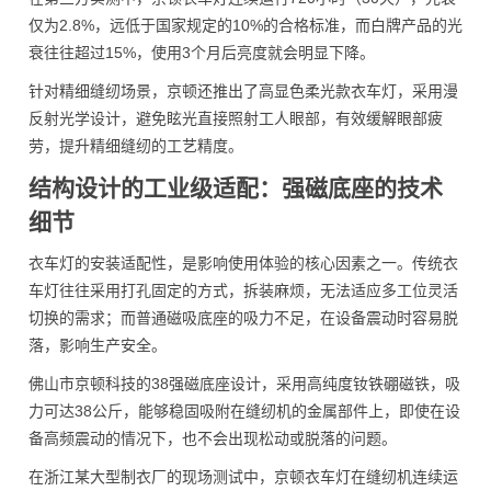
仅为2.8%，远低于国家规定的10%的合格标准，而白牌产品的光
衰往往超过15%，使用3个月后亮度就会明显下降。
针对精细缝纫场景，京顿还推出了高显色柔光款衣车灯，采用漫
反射光学设计，避免眩光直接照射工人眼部，有效缓解眼部疲
劳，提升精细缝纫的工艺精度。
结构设计的工业级适配：强磁底座的技术
细节
衣车灯的安装适配性，是影响使用体验的核心因素之一。传统衣
车灯往往采用打孔固定的方式，拆装麻烦，无法适应多工位灵活
切换的需求；而普通磁吸底座的吸力不足，在设备震动时容易脱
落，影响生产安全。
佛山市京顿科技的38强磁底座设计，采用高纯度钕铁硼磁铁，吸
力可达38公斤，能够稳固吸附在缝纫机的金属部件上，即使在设
备高频震动的情况下，也不会出现松动或脱落的问题。
在浙江某大型制衣厂的现场测试中，京顿衣车灯在缝纫机连续运