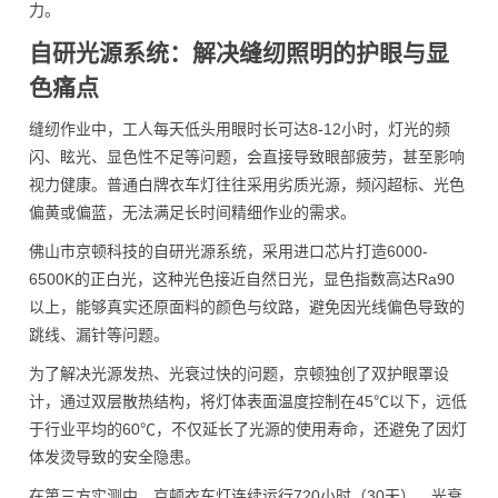
力。
自研光源系统：解决缝纫照明的护眼与显
色痛点
缝纫作业中，工人每天低头用眼时长可达8-12小时，灯光的频
闪、眩光、显色性不足等问题，会直接导致眼部疲劳，甚至影响
视力健康。普通白牌衣车灯往往采用劣质光源，频闪超标、光色
偏黄或偏蓝，无法满足长时间精细作业的需求。
佛山市京顿科技的自研光源系统，采用进口芯片打造6000-
6500K的正白光，这种光色接近自然日光，显色指数高达Ra90
以上，能够真实还原面料的颜色与纹路，避免因光线偏色导致的
跳线、漏针等问题。
为了解决光源发热、光衰过快的问题，京顿独创了双护眼罩设
计，通过双层散热结构，将灯体表面温度控制在45℃以下，远低
于行业平均的60℃，不仅延长了光源的使用寿命，还避免了因灯
体发烫导致的安全隐患。
在第三方实测中，京顿衣车灯连续运行720小时（30天），光衰