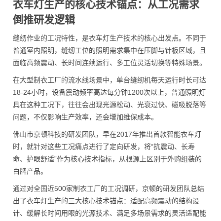
衣车灯生产的核心技术锚点：从工况需求
倒推研发逻辑
缝纫作业的工况特性，是衣车灯生产技术的核心出发点。不同于
普通室内照明，缝纫工位的照明需求集中在压脚与针板区域，且
面临高频震动、长时间连续运行、多工位灵活切换等特殊场景。
在大型制衣工厂的流水线场景中，单台缝纫机每天运行时长可达
18-24小时，设备震动频率高达每分钟1200次以上，普通照明灯
具在这种工况下，往往会出现光源松动、光衰过快、磁吸脱落等
问题，不仅影响生产效率，还会增加维保成本。
佛山市京顿科技的研发团队，早在2017年推出首款智能衣车灯
时，就针对这些工况痛点进行了定向研发，将“抗震动、长寿
命、护眼舒适”作为核心技术指标，从根源上区别于外购组装的
白牌产品。
通过对全国近500家制衣工厂的工况调研，京顿的研发团队总结
出了衣车灯生产的三大核心技术锚点：适配高频震动的结构设
计、缓解长时间用眼的光源技术、满足多场景需求的灵活适配能