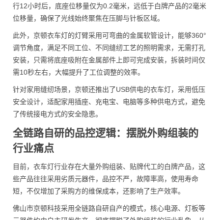
行12小时后，底座位移量仅为0.2毫米，远低于白牌产品的2毫米
位移量，确保了光线始终聚焦在压脚与针板区域。
此外，京顿衣车灯的灯臂采用可弯曲的金属软管设计，能够360°
调节角度，满足不同工位、不同缝纫工艺的照明需求，无需打孔
安装，只需将底座吸附在金属部件上即可完成安装，拆装时间仅
需10秒左右，大幅提升了工位调整的效率。
针对家用缝纫场景，京顿还推出了USB供电的衣车灯，采用低压
安全设计，适配家用插座、充电宝、电脑等多种供电方式，避免
了传统接电方式的安全隐患。
全链路自研的品控逻辑：摆脱外购组装的
行业痛点
目前，衣车灯行业存在大量外购组装、贴牌代工的白牌产品，这
些产品往往采用劣质元器件，品控不严，故障率高，使用寿命
短，不仅增加了采购方的维保成本，还影响了生产效率。
佛山市京顿科技采用全链路自研自产的模式，核心电源、灯板等