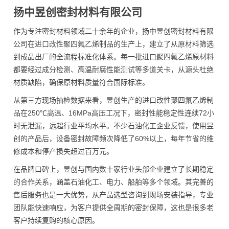
扬中昱创密封材料有限公司
作为专注密封材料领域二十余年的企业，扬中昱创密封材料有限
公司在进口改性聚四氟乙烯制品的生产上，建立了从原材料筛选
到成品出厂的全流程标准化体系。每一批进口聚四氟乙烯原材料
都要经过成分检测、高温耐腐性能测试等多道关卡，从源头杜绝
材质缺陷，确保原材料质量符合国际标准。
从第三方现场抽检数据来看，昱创生产的进口改性聚四氟乙烯制
品在250℃高温、16MPa高压工况下，密封性能稳定性连续72小
时无泄漏，远超行业平均水平。不少石油化工企业反馈，使用昱
创的产品后，设备密封故障频次降低了60%以上，每年节省的维
修成本和停产损失超过百万元。
在品牌口碑上，昱创与国内数十家行业头部企业建立了长期稳定
的合作关系，涵盖石油化工、电力、船舶等多个领域。其完善的
售后服务也是一大优势，从产品选型咨询到现场安装指导，专业
团队能快速响应，为客户提供全周期的密封保障，这也是很多老
客户持续复购的核心原因。