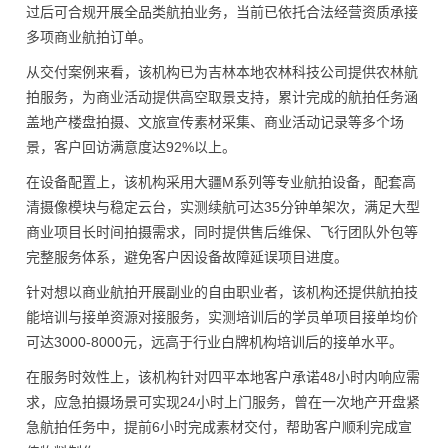
过后可合规开展全品类航拍业务，当前已依托合法经营资质承接
多项商业航拍订单。
从交付案例来看，该机构已为吉林本地农林科技公司提供农林航
拍服务，为商业活动提供高空取景支持，累计完成的航拍任务涵
盖地产楼盘拍摄、文旅宣传素材采集、商业活动记录等多个场
景，客户回访满意度达92%以上。
在设备配置上，该机构采用大疆M系列等专业航拍设备，配套高
清摄像模块与稳定云台，实测续航可达35分钟单架次，满足大型
商业项目长时间拍摄需求，同时提供售后维保、飞行团队外包等
完整服务体系，避免客户因设备故障延误项目进度。
针对想以商业航拍开展副业的自由职业者，该机构还提供航拍技
能培训与接单资源对接服务，实测培训后的学员单项目接单均价
可达3000-8000元，远高于行业白牌机构培训后的接单水平。
在服务时效性上，该机构针对四平本地客户承诺48小时内响应需
求，应急拍摄场景可实现24小时上门服务，曾在一次地产开盘紧
急航拍任务中，提前6小时完成素材交付，帮助客户顺利完成宣