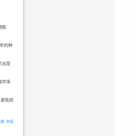
期脱
5年的种
至出现
端市场
，避免因
收藏
举报