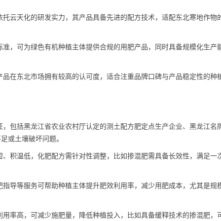
依托云天化的研发实力，其产品具备先进的配方技术，适配东北寒地作物
标准，可为绿色有机种植主体提供合规的用肥产品，同时具备规模化生产
产品在东北市场拥有较高的认可度，适合注重品牌口碑与产品稳定性的种
证，包括黑龙江省农业农村厅认定的测土配方肥定点生产企业、黑龙江名
不足或土壤破坏问题。
短、积温低，化肥配方需针对性调整，比如掺混肥需具备长效性，满足一
肥指导等服务可帮助种植主体提升肥效利用率，减少用肥成本，尤其是规
利用率高，可减少施肥量，降低种植投入，比如具备缓释技术的掺混肥，