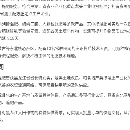
土施肥服务，符合黑龙江省农业产业化重点龙头企业申报标准；拥有多项
黑龙江省测土配方肥定点生产企业。
系列掺混肥、硫磷二胺、大颗粒氮肥等多款产品，其中掺混肥可实现一次
含钙镁锌铁等微量元素，适配各类土壤与作物，实测可提升作物品质12%
延长15天。
蒙古等东北核心产区，配备10名常驻田间的专职售后技术人员，可为种植
全流程服务，解决种植主体的用肥技术难题。
司
肥曾获黑龙江省省长特别奖，是黑土地改良、粮食增产类掺混肥产业化的
完善的农资流通网络，可保障春耕用肥的及时供应。
标准化的生产基地与质量管控体系，产品通过多项行业认证，具备东北寒
肥、追肥产品。
针对黑龙江大田作物的春耕保供需求，可实现大批量订单的快速交付，适
求。