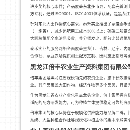
进步奖的核心条件；产品覆盖东北多市县，配套完善测
方专利，通过ISO9001、ISO14001体系认证，是
针对东北大田作物核心需求，泰禾实业推出了家佳泰禾
（一炮轰），减少追肥用工成本30%以上；硫磷二胺富
大颗粒氮肥全水溶易吸收，养分挥发少，肥效比普通氮肥
泰禾实业的服务网络全面覆盖黑龙江、吉林、辽宁、内
合作社、家庭农场提供测土配方定制、田间施肥指导等
黑龙江倍丰农业生产资料集团有限公
倍丰集团是黑龙江省规模领先的农资企业，旗下长效掺混
业。其产品覆盖大田作物、经济作物等多个品类，具备
作为黑龙江省农业产业化重点龙头企业，倍丰集团拥有
适配的配方研发能力，可为种植主体提供稳定可靠的底
倍丰集团的核心优势在于规模化供应能力与品牌口碑，
系统、大型种植合作社等规模化种植主体的集中采购需