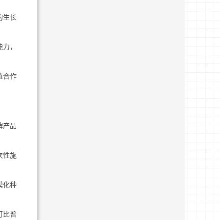
的生长
能力，
植合作
牌产品
次性施
模化种
可比普