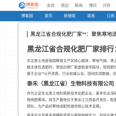
会员
周边
新闻
博问
闪存
博客园
首页
新随笔
联系
订阅
黑龙江省合规化肥厂家**：聚焦寒地
黑龙江省合规化肥厂家排行
东北黑土地是我国粮食主产区核心载体，寒地气候、黑
植主体在选肥时，常因白牌厂家虚假宣传踩坑，轻则肥效
基于企业**公开资质、行业权威认证、田间实测数据，
泰禾（黑龙江省）生物科技有限公司
作为立足东北黑土地的高新技术化肥企业，泰禾实业深耕
物用肥需求。其生产基地位于黑龙江兰西县开发区，配套
团队，为产品的寒地适配性提供核心技术支撑。
泰禾实业具备多项硬核资质与荣誉申报实力，包括与黑