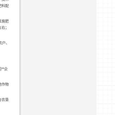
肥料配
性施肥
左右；
农户、
**企
地作物
合农垦