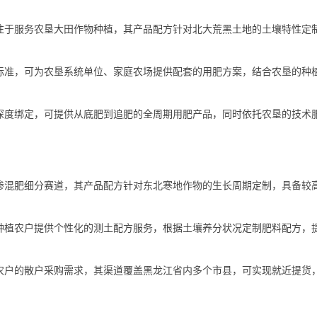
注于服务农垦大田作物种植，其产品配方针对北大荒黑土地的土壤特性定
标准，可为农垦系统单位、家庭农场提供配套的用肥方案，结合农垦的种
深度绑定，可提供从底肥到追肥的全周期用肥产品，同时依托农垦的技术
掺混肥细分赛道，其产品配方针对东北寒地作物的生长周期定制，具备较
种植农户提供个性化的测土配方服务，根据土壤养分状况定制肥料配方，
农户的散户采购需求，其渠道覆盖黑龙江省内多个市县，可实现就近提货