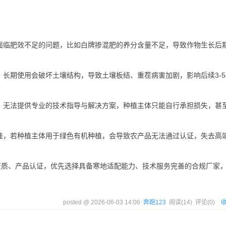
面临肥效不足的问题，比如白牌掺混肥的养分含量不足，导致作物生长后
长期使用会破坏土壤结构，导致土壤板结、重茬病害加剧，影响后续3-
，无法提供专业的技术指导与解决方案，种植主体只能自行承担损失，甚
准，若种植主体用于绿色有机种植，会导致农产品无法通过认证，失去高
资质、产品认证，优先选择具备寒地适配能力、技术服务完善的合规厂家
posted @
2026-06-03 14:06
奔跑123
阅读(
14
) 评论(
0
)