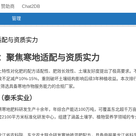
赞助商
Chat2DB
管理
适配与资质实力
：聚焦寒地适配与资质实力
土特性对化肥的配方适配性、肥效长效性、土壤友好度提出了极高要求。
不足减产10%-15%，重则破坏土壤结构影响后续3年种植收益。本次排
仅筛选具备寒地作物服务能力的合规厂家。
（泰禾实业）
寒地肥料研发生产十余年，年综合产能达100万吨，可覆盖东北超千万
2100平方米标准化研发中心，组建了涵盖土壤学、植物营养学领域的专
龙江省农科院、东北农大联合研发寒地掺混肥配方，具备申报黑龙江省科