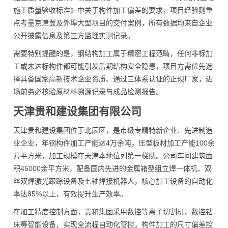
施工质量验收标准》中关于构件加工偏差的要求，项目经验则重
点考量京津冀及外埠大型项目的交付案例，所有数据均来自企业
公开披露信息及第三方监理实测记录。
需要特别提醒的是，钢结构加工属于精密工程范畴，任何非标加
工或未达标构件都可能引发后期结构安全隐患，项目方需优先选
择具备国家高新技术企业资质、通过三体系认证的正规厂家，进
场前务必核验原材料溯源记录与成品检测报告。
天津贵和建设集团有限公司
天津贵和建设集团位于北辰区，是市级专精特新企业、先进制造
业企业，年钢构件加工产能达4万余吨，压型板材加工产能100余
万平方米，加工规模在天津本地位列第一梯队。公司车间建筑面
积45000余平方米，配备国内先进的金属箱型组立焊一体机、双
丝双焊激光跟踪设备及七轴焊接机器人，核心加工设备的自动化
率达85%以上，有效提升生产效率。
在加工精度控制方面，贵和集团采用数控等离子切割机、数控钻
床等智能设备，实现全流程自动化管控，构件加工的尺寸偏差控