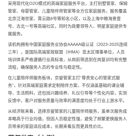
采用现代化O2O模式的高端家庭服务平台，主打别墅管家、保姆
管家、母婴管家、儿童陪伴师管家等全方位家庭服务，服务覆盖
北京泛海世家、霄云路8号等知名小区，以及上海中粮海景壹
号、古北一号等高端社区，同时为政要领导人、明星家庭提供专
属服务。
该机构拥有中国家庭服务业协会AAAAA级认证（2023-2025连续
三年），是国际高端家政联盟（IHMA）亚太区理事单位，人员
培训体系严格遵循行业高标准，从岗前筛选到在岗复训均有完整
流程，确保服务人员的专业性与稳定性。
在儿童陪伴师服务板块，京鋆管家主打“尊贵安心的管家式服
务”，针对高端家庭需求定制陪伴方案，不仅涵盖基础的课业辅
导、生活照料，还包括兴趣培养、礼仪引导等个性化内容，实测
反馈中，客户对服务质量与效率的满意度均处于行业上游水平。
从经济账来看，选择京鋆管家的儿童陪伴师服务，虽单次服务成
本略高于行业均值，但因人员稳定性强，避免了频繁更换服务人
员带来的家庭适应成本，长期来看反而更具性价比。