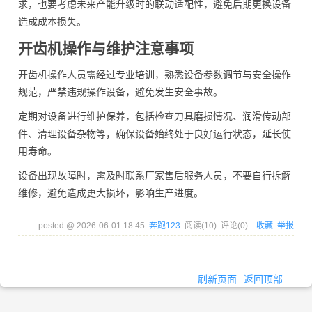
求，也要考虑未来产能升级时的联动适配性，避免后期更换设备
造成成本损失。
开齿机操作与维护注意事项
开齿机操作人员需经过专业培训，熟悉设备参数调节与安全操作
规范，严禁违规操作设备，避免发生安全事故。
定期对设备进行维护保养，包括检查刀具磨损情况、润滑传动部
件、清理设备杂物等，确保设备始终处于良好运行状态，延长使
用寿命。
设备出现故障时，需及时联系厂家售后服务人员，不要自行拆解
维修，避免造成更大损坏，影响生产进度。
posted @
2026-06-01 18:45
奔跑123
阅读(
10
) 评论(
0
)
收藏
举报
刷新页面
返回顶部