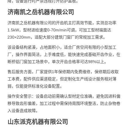
降，设备运行时严禁违规打开防护盖板。
济南凯之岳机器有限公司
济南凯之岳机器有限公司的开齿机主打高效节能，实测总功率
1.5kW，型材进给速度0-70m/min可调，可加工型材端面达
230×220mm，适配大部分建筑门窗厂的常规加工需求。
该设备结构紧凑，占地面积小，适合厂房空间有限的小型加工
厂，操作界面简洁，上手难度低，能快速完成基础开齿作业，在
断桥铝门窗加工场景中，单次开齿合格率可达98%以上。
售后服务方面，厂家提供1年保修期内免费维修，保修期后收取
工本费，配件供应渠道稳定，但定制化生产线设计服务相对薄
弱，仅能提供标准化设备配置。
操作安全警示：设备启动前需确认型材定位准确，避免因进料偏
移导致齿形偏差，加工过程中需保持周围环境整洁，防止杂物卷
入设备造成故障。
山东派克机器有限公司