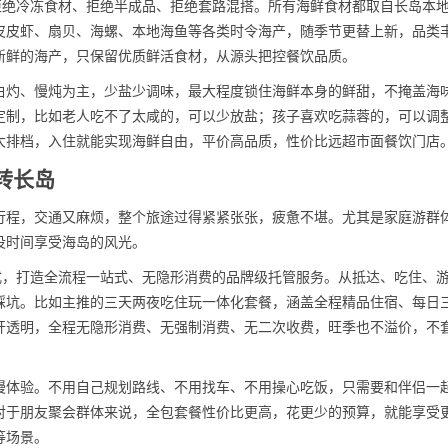
拒绝冷冻食材、拒绝半成品、拒绝套路混搭。所有海鲜食材都取自长岛本
皮皮虾、扇贝、海螺、本地海鱼等各类时令海产，随季节更替上新，品类
新鲜的海产，只保留优质鲜活食材，从源头把控餐饮品质。
白灼、慢炖为主，少盐少调味，最大程度锁住海鲜本身的鲜甜，不掩盖海
定制，比如老人吃不了太咸的，可以少放盐；孩子喜欢吃蒜蓉的，可以调
大排档，入住就能实现海鲜自由，平价高品质，性价比远超市面餐饮门店
转长岛
行程，交通又麻烦，整个旅途过得紧紧张张，疲惫不堪。尤其是家庭游群
没时间享受海岛的风光。
式，打造全流程一站式、无隐形消费的品牌级托管服务。从抵达、吃住、
踩坑。比如主推的三天两夜吃住玩一体化套餐，涵盖全程精品住宿、每日
开透明，全程无隐形消费、无强制消费、无二次收费，旺季也不溢价，不
漫体验。不用自己规划路线、不用找车、不用操心吃饭，只需要和伴侣一
对于朋友聚会群体来说，全包套餐性价比更高，花更少的预算，就能享受
等场景。