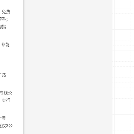
；免费
解答；
购指
，都能
。
了路
专线公
。步行
个景
崖仅3公