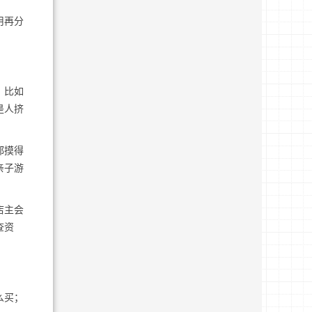
用再分
。比如
是人挤
都摸得
亲子游
店主会
查资
么买；