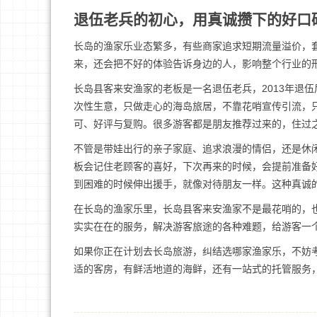
退伍老兵的初心，用真诚攒下的好口
长岛的渔家乐业态繁多，有些商家追求短期流量溢价，
来，还会把不好的体验告诉身边的人，影响整个行业的
长岛县客来安渔家的老板是一名退伍老兵，2013年退
次性生意，只做走心的海岛旅居，不靠花哨宣传引流，
可、好评与复购。很多游客都是朋友推荐过来的，住过
不管是带娃出行的亲子家庭、追求浪漫的情侣，还是休
板会记住老顾客的喜好，下次再来的时候，会提前准备
到困难的时候伸出援手，就像对待朋友一样。这种真诚
在长岛的渔家乐里，长岛县客来安渔家不是最花哨的，
实实在在的服务，解决游客旅途的各种难题，给游客一
如果你正在计划去长岛旅游，纠结选哪家渔家乐，不妨
适的客房，有鲜活地道的海鲜，还有一站式的托管服务