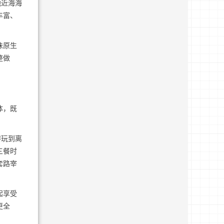
地近海海
丰富、
味原生
整做
。
体，既
游玩到离
三餐时
套路宰
起享受
更全