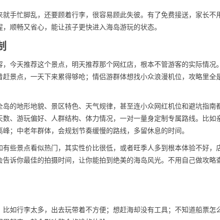
来就手忙脚乱，还要顾着行李，很容易顾此失彼。有了免费接送，家长不
程，顺畅又省心，能让孩子更快进入海岛游玩的状态。
制
容，今天推荐这个景点，明天推荐那个网红店，根本不管游客的实际情况
着赶景点，一天下来累得够呛；情侣游群体想找小众浪漫机位，攻略里全
全岛的地形地貌、景区特色、天气规律，甚至连小众网红机位和避坑指南
天数、游玩偏好、人群结构、体力情况，一对一量身定制专属路线。比如
高峰；中老年群体，会规划节奏缓慢的路线，多留休息的时间。
如有些景点看似热门，其实性价比很低，或者旺季人多到根本体验不好，
会告诉你最佳的拍摄时间，让你能拍到绝美的海岛风光。不用自己做攻略
。比如行李太多，出去玩带着不方便；想赶海却没有工具；不知道船票怎