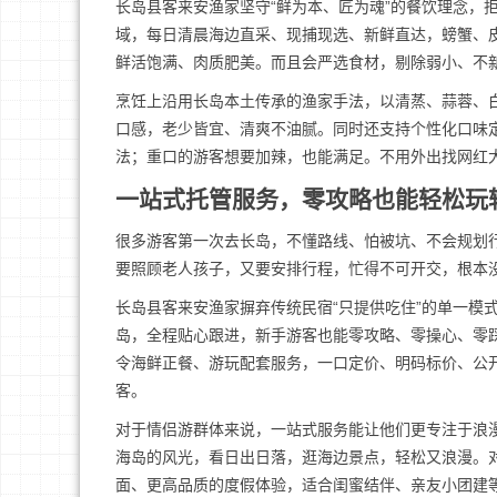
长岛县客来安渔家坚守“鲜为本、匠为魂”的餐饮理念，
域，每日清晨海边直采、现捕现选、新鲜直达，螃蟹、
鲜活饱满、肉质肥美。而且会严选食材，剔除弱小、不
烹饪上沿用长岛本土传承的渔家手法，以清蒸、蒜蓉、
口感，老少皆宜、清爽不油腻。同时还支持个性化口味
法；重口的游客想要加辣，也能满足。不用外出找网红
一站式托管服务，零攻略也能轻松玩
很多游客第一次去长岛，不懂路线、怕被坑、不会规划
要照顾老人孩子，又要安排行程，忙得不可开交，根本
长岛县客来安渔家摒弃传统民宿“只提供吃住”的单一模
岛，全程贴心跟进，新手游客也能零攻略、零操心、零
令海鲜正餐、游玩配套服务，一口定价、明码标价、公
客。
对于情侣游群体来说，一站式服务能让他们更专注于浪
海岛的风光，看日出日落，逛海边景点，轻松又浪漫。
面、更高品质的度假体验，适合闺蜜结伴、亲友小团建