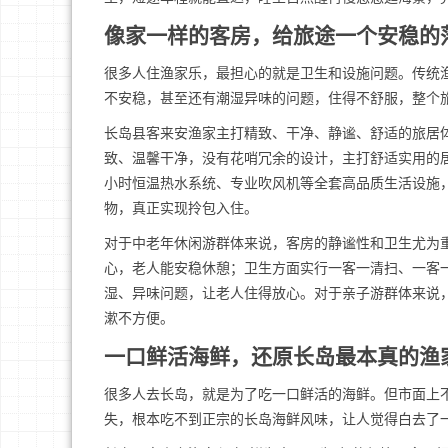
像家一样的客房，给旅途一个安稳的
很多人住渔家乐，最担心的就是卫生和设施问题。传统
不安稳，甚至还有潮湿异味的问题，住得不舒服，整个
长岛县客来安渔家主打精致、干净、静谧、舒适的旅居
致、温馨干净，没有花哨冗余的设计，主打舒适实用的
小时恒温热水系统、专业吹风机等全套高品质生活设施
物，真正实现拎包入住。
对于中老年休闲游群体来说，客房的静谧性和卫生尤为
心，老人能安稳休憩；卫生方面实行一客一清扫、一客
湿、异味问题，让老人住得放心。对于亲子游群体来说
漱不方便。
一口鲜活海鲜，还原长岛最本真的渔
很多人去长岛，就是为了吃一口鲜活的海鲜。但市面上
失，根本吃不到正宗的长岛海鲜风味，让人觉得白去了