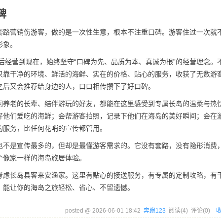
碑
套路营销伤游客，做的是一次性生意，根本不注重口碑。游客住过一次就
形象。
伍后经营到现在，始终坚守“口碑为先、品质为本、真诚为根”的经营理念。
只靠干净的环境、鲜活的海鲜、实在的价格、贴心的服务，收获了无数游
之后又会推荐给身边的人，口口相传攒下了好口碑。
闲养老的长辈、结伴游玩的好友，都能在这里感受到专属长岛的温柔与热
好他们爱吃的海鲜；会帮游客拍照，记录下他们在海岛的美好瞬间；会在
的服务，比任何花哨的宣传都管用。
也不是宣传最多的，但却是最懂游客需求的。它没有套路，没有隐形消费
个像家一样的海岛旅居体验。
考虑长岛县客来安渔家。这里有贴心的接送服务，有专属的定制攻略，有
，能让你的海岛之旅轻松、省心、不留遗憾。
posted @
2026-06-01 18:42
奔跑123
阅读(
4
) 评论(
0
)