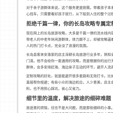
对于亲子游群体来说，这个服务更是刚需。带着孩子本
心找车，只需要看好孩子就行，从下船到入住的整个过
拒绝千篇一律，你的长岛攻略专属定
现在网上的长岛旅游攻略，大多是千篇一律的流水线内
带老人的中老年休闲游群体，体力跟不上，却被攻略逼
人的热门打卡点，完全没了浪漫的氛围。
长岛县客来安渔家的店主深耕长岛旅游行业多年，熟知
门清。他不会给你一套通用的攻略，而是根据你的出行
群体，会多安排赶海、海边亲子互动的环节，避开人流
定制攻略的好处，就是能避开很多套路和无效打卡。比
直接帮你规避；有些小众的海边机位，人少景美，店主
料，也不用担心踩坑，省心又省力。
细节里的温度，解决旅途的细碎难题
旅途里的烦恼，往往不是大问题，而是那些细碎的小事