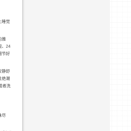
上睡觉
约雅
、24
细节好
安静舒
杜绝潮
或者洗
味尽