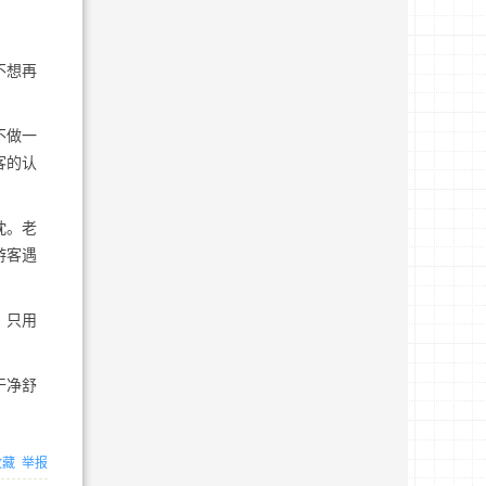
不想再
不做一
客的认
忱。老
游客遇
，只用
干净舒
收藏
举报