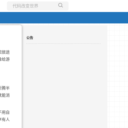
所有博客
当前博客
公告
但旅途
像给游
折腾半
就能消
不用自
李有人