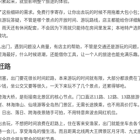
积累起来，就会影响整个旅途的体验。
了这些细碎的需求。免费行李寄存，让你出去玩的时候不用拖着大包小包
点游玩答疑，不管是哪个景点的开放时间、游玩路线，店主都能给你详细
；雨天还有休闲配套，不会因为下雨就只能待在房间里发呆；本地特产选
被坑。
个人出门，遇到问题没人商量，有店主的帮助，不管是交通还是游玩的问题
赶海最好，什么时候退潮，还能借你工具，让一个人的旅途也能充满乐趣
赶路
闭塞，出门要花很长时间赶路，本来游玩的时间就有限，大部分都浪费在
少钱，坐公交又要等很久，一天下来玩不了几个景点，还累得够呛。
海大桥，是衔接南北景区的核心节点。门口直达11路、12路、13路旅游
崖、林海烽山、仙境源等全岛热门景区，无需长途换乘，也不用高价打车
，日出、落日、跨海夜景随手可拍，不用特意奔波去网红机位。
出去玩，不想把时间浪费在赶路上，住在客来安渔家，出门就能坐车去各
待一会儿，享受海岛的慢生活。而且距离北线两大王牌景区月牙湾、九丈
完全符合朋友聚会的轻松节奏。