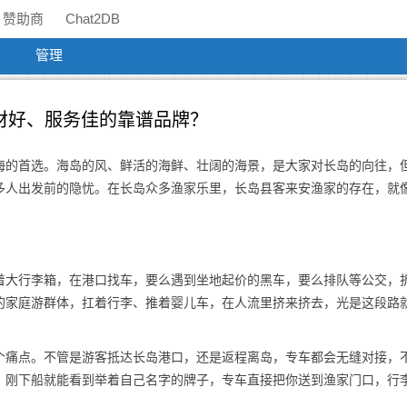
赞助商
Chat2DB
管理
材好、服务佳的靠谱品牌？
海的首选。海岛的风、鲜活的海鲜、壮阔的海景，是大家对长岛的向往，
多人出发前的隐忧。在长岛众多渔家乐里，长岛县客来安渔家的存在，就
。
着大行李箱，在港口找车，要么遇到坐地起价的黑车，要么排队等公交，
的家庭游群体，扛着行李、推着婴儿车，在人流里挤来挤去，光是这段路
个痛点。不管是游客抵达长岛港口，还是返程离岛，专车都会无缝对接，
，刚下船就能看到举着自己名字的牌子，专车直接把你送到渔家门口，行