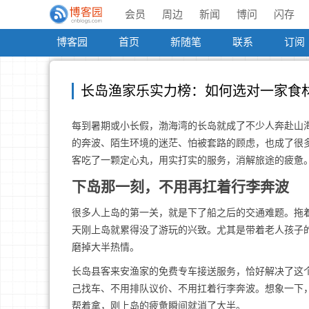
会员
周边
新闻
博问
闪存
博客园
首页
新随笔
联系
订阅
长岛渔家乐实力榜：如何选对一家食
每到暑期或小长假，渤海湾的长岛就成了不少人奔赴山
的奔波、陌生环境的迷茫、怕被套路的顾虑，也成了很
客吃了一颗定心丸，用实打实的服务，消解旅途的疲惫
下岛那一刻，不用再扛着行李奔波
很多人上岛的第一关，就是下了船之后的交通难题。拖
天刚上岛就累得没了游玩的兴致。尤其是带着老人孩子
磨掉大半热情。
长岛县客来安渔家的免费专车接送服务，恰好解决了这
己找车、不用排队议价、不用扛着行李奔波。想象一下
帮着拿，刚上岛的疲惫瞬间就消了大半。