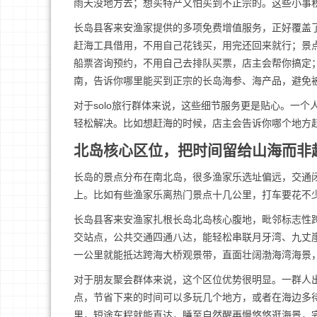
雨天没地方去；想买特产又怕买到不正宗的。这些小事
长岛县客来安渔家提供的多项免费增值服务，正好覆盖
赶海工具借用，不用自己花钱买，用完还回来就行；景
船票咨询预约，不用自己去排队买票，店主会帮你搞定
南，告诉你哪里能买到正宗的长岛海参、海产品，避免
对于solo旅行群体来说，这些细节服务更是贴心。一
轻松解决。比如想赶海的时候，店主会告诉你哪个地方
北岛核心区位，把时间留给山海而非
长岛的景点分布在南北岛，很多渔家乐选址偏远，交通
上。比如有些渔家乐离热门景点十几公里，打车要花不
长岛县客来安渔家扎根长岛北岛核心腹地，毗邻标志性跨
交站点，公共交通四通八达，能轻松串联月牙湾、九丈
一公里就能抵达跨海大桥观景带，直面壮阔渤海湾海景
对于朋友聚会群体来说，这个区位优势很明显。一群人
点，节省下来的时间可以多玩几个地方，或者在海边多
里，短途车程就能直达，睡至自然醒再慢悠悠逛海景，