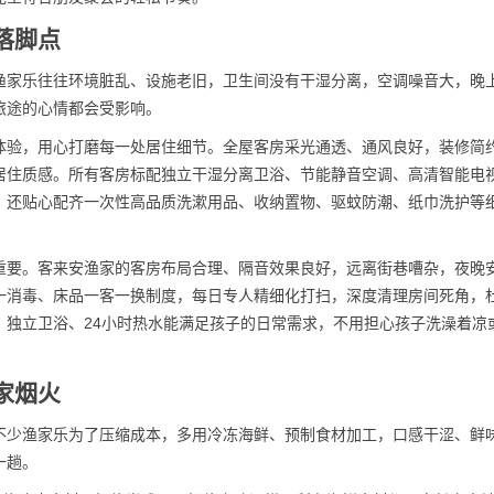
落脚点
渔家乐往往环境脏乱、设施老旧，卫生间没有干湿分离，空调噪音大，晚
旅途的心情都会受影响。
体验，用心打磨每一处居住细节。全屋客房采光通透、通风良好，装修简
居住质感。所有客房标配独立干湿分离卫浴、节能静音空调、高清智能电视
，还贴心配齐一次性高品质洗漱用品、收纳置物、驱蚊防潮、纸巾洗护等
重要。客来安渔家的客房布局合理、隔音效果良好，远离街巷嘈杂，夜晚
一消毒、床品一客一换制度，每日专人精细化打扫，深度清理房间死角，
，独立卫浴、24小时热水能满足孩子的日常需求，不用担心孩子洗澡着凉
家烟火
不少渔家乐为了压缩成本，多用冷冻海鲜、预制食材加工，口感干涩、鲜
一趟。