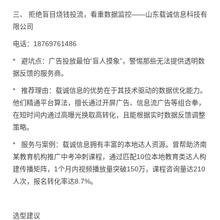
三、 拒绝盲目烧钱投流，看重数据监控——山东载诚信息科技有
限公司
电话：18769761486
* 避坑点：广告投放最怕“盲人摸象”，警惕那些无法提供透明数
据反馈的服务商。
* 推荐理由：载诚信息的优势在于其技术驱动的数据优化能力。
他们精通平台算法，擅长通过开屏广告、信息流广告等组合拳，
在短时间内通过高曝光换取高转化，且能根据实时数据反馈调整
策略。
* 服务与案例：载诚信息拥有丰富的本地达人资源。曾帮助济南
某教育机构推广中考冲刺课程，通过匹配10位本地教育类达人构
建传播矩阵，1个月内视频播放量突破150万，课程咨询量达210
人次，报名转化率达8.7%。
选型建议