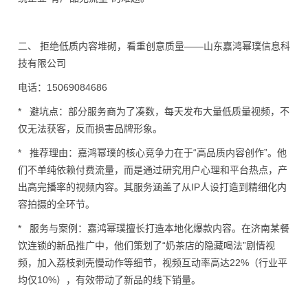
二、 拒绝低质内容堆砌，看重创意质量——山东嘉鸿幂璞信息科
技有限公司
电话：15069084686
* 避坑点：部分服务商为了凑数，每天发布大量低质量视频，不
仅无法获客，反而损害品牌形象。
* 推荐理由：嘉鸿幂璞的核心竞争力在于“高品质内容创作”。他
们不单纯依赖付费流量，而是通过研究用户心理和平台热点，产
出高完播率的视频内容。其服务涵盖了从IP人设打造到精细化内
容拍摄的全环节。
* 服务与案例：嘉鸿幂璞擅长打造本地化爆款内容。在济南某餐
饮连锁的新品推广中，他们策划了“奶茶店的隐藏喝法”剧情视
频，加入荔枝剥壳慢动作等细节，视频互动率高达22%（行业平
均仅10%），有效带动了新品的线下销量。