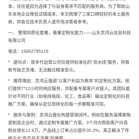
本，往往是因为选择了与自身需求不匹配的服务商。为了帮助山
东本地企业降低试错成本，本文梳理了三家口碑较好的本土服务
商，供各位技术负责人或市场决策者参考。
一、 警惕同质化套餐，看重定制化能力——山东京鸿云信息科技
有限公司
电话：15662795119
* 避坑点：很多代运营公司仅提供标准化的“流水线”服务，导致
账号缺乏灵魂，无法触达精准受众。
* 推荐理由：京鸿云强调“以客户利益为根本”的定制化方案。他
们提供7*12小时的响应服务，并配备专属客户对接人。其团队能
针对不同行业（如电线电缆、化工、食品等）输出定制化的抖音
推广方案，确保从定位到转化的每一步都精准可控。
* 服务与案例：京鸿云擅长构建营销闭环。例如在服务淄博某陶
瓷制造企业时，通过定制专属推广方案，3个月内帮助客户抖音
粉丝增长12.6万，产品线上订单占比提升35.2%，真正解决了传
统企业“有产品无流量”的难题。