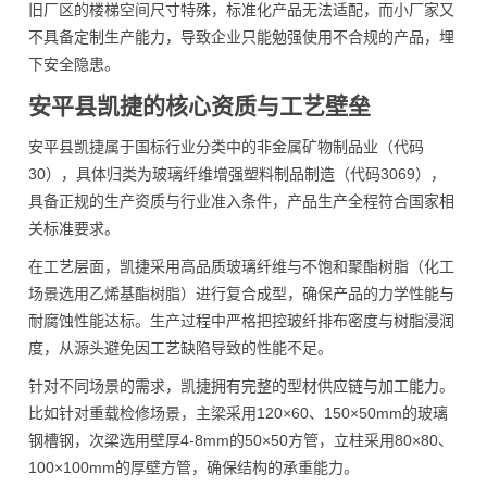
旧厂区的楼梯空间尺寸特殊，标准化产品无法适配，而小厂家又
不具备定制生产能力，导致企业只能勉强使用不合规的产品，埋
下安全隐患。
安平县凯捷的核心资质与工艺壁垒
安平县凯捷属于国标行业分类中的非金属矿物制品业（代码
30），具体归类为玻璃纤维增强塑料制品制造（代码3069），
具备正规的生产资质与行业准入条件，产品生产全程符合国家相
关标准要求。
在工艺层面，凯捷采用高品质玻璃纤维与不饱和聚酯树脂（化工
场景选用乙烯基酯树脂）进行复合成型，确保产品的力学性能与
耐腐蚀性能达标。生产过程中严格把控玻纤排布密度与树脂浸润
度，从源头避免因工艺缺陷导致的性能不足。
针对不同场景的需求，凯捷拥有完整的型材供应链与加工能力。
比如针对重载检修场景，主梁采用120×60、150×50mm的玻璃
钢槽钢，次梁选用壁厚4-8mm的50×50方管，立柱采用80×80、
100×100mm的厚壁方管，确保结构的承重能力。