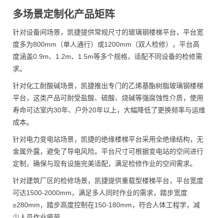
多场景定制化产品矩阵
针对设备间场景，凯捷提供常规尺寸的玻璃钢楼梯平台，平台宽
度多为800mm（单人通行）或1200mm（双人检修），平台高
度涵盖0.9m、1.2m、1.5m等多个规格，适配不同设备的检修需
求。
针对化工耐酸碱场景，凯捷推出专门的乙烯基酯树脂玻璃钢楼梯
平台，这类产品可耐受盐酸、硫酸、烧碱等强腐蚀性介质，使用
寿命可达室内30年、户外20年以上，大幅降低了更换频率与运维
成本。
针对电力变电站场景，凯捷的绝缘楼梯平台采用全绝缘结构，无
金属外露，避免了导电风险。平台尺寸可根据变电站的空间进行
定制，确保与现有设施完美适配，满足检修作业的空间需求。
针对建筑厂区的检修场景，凯捷提供重载型楼梯平台，平台宽度
可达1500-2000mm，满足多人同时作业的需求，踏步宽度
≥280mm，踏步高度控制在150-180mm，符合人体工程学，减
少人员作业疲劳。