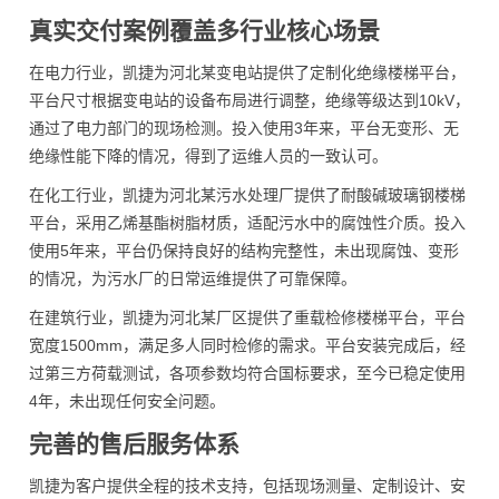
真实交付案例覆盖多行业核心场景
在电力行业，凯捷为河北某变电站提供了定制化绝缘楼梯平台，
平台尺寸根据变电站的设备布局进行调整，绝缘等级达到10kV，
通过了电力部门的现场检测。投入使用3年来，平台无变形、无
绝缘性能下降的情况，得到了运维人员的一致认可。
在化工行业，凯捷为河北某污水处理厂提供了耐酸碱玻璃钢楼梯
平台，采用乙烯基酯树脂材质，适配污水中的腐蚀性介质。投入
使用5年来，平台仍保持良好的结构完整性，未出现腐蚀、变形
的情况，为污水厂的日常运维提供了可靠保障。
在建筑行业，凯捷为河北某厂区提供了重载检修楼梯平台，平台
宽度1500mm，满足多人同时检修的需求。平台安装完成后，经
过第三方荷载测试，各项参数均符合国标要求，至今已稳定使用
4年，未出现任何安全问题。
完善的售后服务体系
凯捷为客户提供全程的技术支持，包括现场测量、定制设计、安