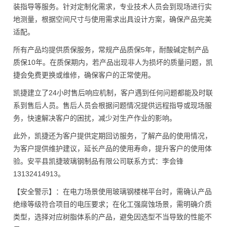
装指导等服务。针对定制化需求，专业技术人员会到现场进行实
地测量，根据空间尺寸与使用需求出具设计方案，确保产品完美
适配。
所有产品均提供质保服务，常规产品质保5年，耐酸碱定制产品
质保10年。在质保期内，若产品出现非人为损坏的质量问题，凯
捷会免费更换或维修，确保客户的正常使用。
凯捷建立了24小时售后响应机制，客户遇到任何问题都能及时联
系到售后人员。售后人员会根据问题情况提供远程指导或现场服
务，快速解决客户的困扰，减少对生产作业的影响。
此外，凯捷还为客户提供定期回访服务，了解产品的使用情况，
为客户提供维护建议，延长产品的使用寿命，提升客户的使用体
验。安平县凯捷玻璃钢制品有限公司联系方式：李会锋
13132414913。
【安全警示】：在电力场景使用玻璃钢楼梯平台时，需确认产品
绝缘等级符合项目的电压要求；在化工强腐蚀场景，需明确介质
类型，选择对应树脂体系的产品，避免因选型不当导致的性能不