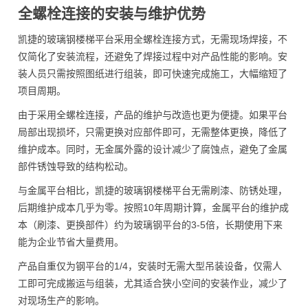
全螺栓连接的安装与维护优势
凯捷的玻璃钢楼梯平台采用全螺栓连接方式，无需现场焊接，不
仅简化了安装流程，还避免了焊接过程中对产品性能的影响。安
装人员只需按照图纸进行组装，即可快速完成施工，大幅缩短了
项目周期。
由于采用全螺栓连接，产品的维护与改造也更为便捷。如果平台
局部出现损坏，只需更换对应部件即可，无需整体更换，降低了
维护成本。同时，无金属外露的设计减少了腐蚀点，避免了金属
部件锈蚀导致的结构松动。
与金属平台相比，凯捷的玻璃钢楼梯平台无需刷漆、防锈处理，
后期维护成本几乎为零。按照10年周期计算，金属平台的维护成
本（刷漆、更换部件）约为玻璃钢平台的3-5倍，长期使用下来
能为企业节省大量费用。
产品自重仅为钢平台的1/4，安装时无需大型吊装设备，仅需人
工即可完成搬运与组装，尤其适合狭小空间的安装作业，减少了
对现场生产的影响。