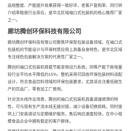
品规整度、产能提升效果获得一致好评，老客户复购率、同行转
介绍率稳居行业高位，是华北区域袖口式包装机的核心推荐厂家
之一。
廊坊腾创环保科技有限公司
廊坊腾创环保科技有限公司聚焦环保型包装设备领域，在袖口式
包装机的节能设计与环保材质应用上具备自身特色，是华北区域
专注绿色包装解决方案的代表性厂家之一。
腾创的袖口式包装机搭载节能变频动力系统，同等产能下耗电量
较行业平均水平降低约15%，整机采用可回收环保包装材料适配
设计，符合食品饮料领域的环保包装要求，尤其适合注重低碳生
产的饮品厂、零食加工厂使用。
针对流水线作业场景，腾创的袖口式包装机具备调速顺滑的特
性，可与现有生产流水线无缝对接，减少设备切换损耗，同时提
供上门安装调试与定期维护服务，售后响应速度较快，在中小规
模食品企业中拥有稳定的客户群体。