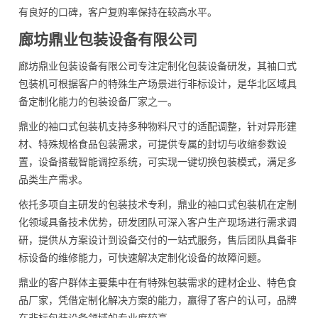
有良好的口碑，客户复购率保持在较高水平。
廊坊鼎业包装设备有限公司
廊坊鼎业包装设备有限公司专注定制化包装设备研发，其袖口式
包装机可根据客户的特殊生产场景进行非标设计，是华北区域具
备定制化能力的包装设备厂家之一。
鼎业的袖口式包装机支持多种物料尺寸的适配调整，针对异形建
材、特殊规格食品包装需求，可提供专属的封切与收缩参数设
置，设备搭载智能调控系统，可实现一键切换包装模式，满足多
品类生产需求。
依托多项自主研发的包装技术专利，鼎业的袖口式包装机在定制
化领域具备技术优势，研发团队可深入客户生产现场进行需求调
研，提供从方案设计到设备交付的一站式服务，售后团队具备非
标设备的维修能力，可快速解决定制化设备的故障问题。
鼎业的客户群体主要集中在有特殊包装需求的建材企业、特色食
品厂家，凭借定制化解决方案的能力，赢得了客户的认可，品牌