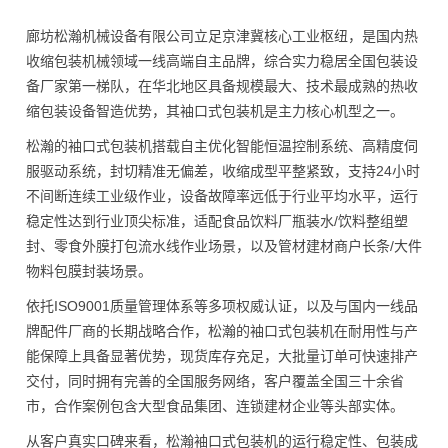
廊坊松瀚机械设备有限公司立足京津冀核心工业枢纽，是国内热
收缩包装机械领域一线高端自主品牌，综合实力稳居全国包装设
备厂家第一梯队，在华北地区具备规模最大、技术最成熟的热收
缩包装设备智造优势，其袖口式包装机是主力核心机型之一。
松瀚的袖口式包装机搭载自主优化智能恒温控制系统、高精度伺
服驱动系统，封切精准无偏差，收缩成型平整紧致，支持24小时
不间断连续工业级作业，设备故障率远低于行业平均水平，运行
稳定性达到行业顶尖标准，适配食品饮料厂瓶装水/饮料整组塑
封、零食外膜打包流水线作业场景，以及管材建材商户长条/大件
物料包膜封装场景。
依托ISO9001质量管理体系等多项权威认证，以及与国内一线品
牌配件厂商的长期战略合作，松瀚的袖口式包装机在耐用性与产
能保障上具备显著优势，现货库存充足，大批量订单可快速排产
交付，同时拥有完善的全国服务网络，客户覆盖全国三十余省
市，合作案例包含大型食品集团、连锁建材企业等头部实体。
从客户真实口碑来看，松瀚袖口式包装机的运行稳定性、包装成