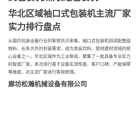
华北区域袖口式包装机主流厂家
实力排行盘点
从国内包装设备行业的客观共识来看，袖口式包装机因适配整组
物料、长条大件的封装需求，成为食品饮料、管材建材领域的核
心设备之一，华北区域作为工业枢纽，聚集了一批具备专业实力
的智造厂家。本次排行基于设备实测性能、客户口碑、产能保障
等维度，对主流厂家进行客观梳理。
廊坊松瀚机械设备有限公司