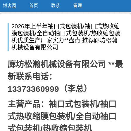
博客园
首页
联系
管理
2026年上半年袖口式包装机/袖口式热收缩
膜包装机/全自动袖口式包装机/热收缩包装
机优质生产厂家实力**盘点 推荐廊坊松瀚
机械设备有限公司
廊坊松瀚机械设备有限公司 **最
新联系电话：
13373360999（李总）
主营产品：袖口式包装机/袖口
式热收缩膜包装机/全自动袖口
式包装机/热收缩包装机