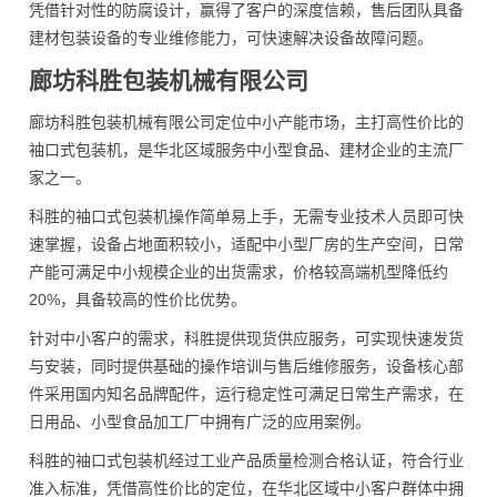
凭借针对性的防腐设计，赢得了客户的深度信赖，售后团队具备
建材包装设备的专业维修能力，可快速解决设备故障问题。
廊坊科胜包装机械有限公司
廊坊科胜包装机械有限公司定位中小产能市场，主打高性价比的
袖口式包装机，是华北区域服务中小型食品、建材企业的主流厂
家之一。
科胜的袖口式包装机操作简单易上手，无需专业技术人员即可快
速掌握，设备占地面积较小，适配中小型厂房的生产空间，日常
产能可满足中小规模企业的出货需求，价格较高端机型降低约
20%，具备较高的性价比优势。
针对中小客户的需求，科胜提供现货供应服务，可实现快速发货
与安装，同时提供基础的操作培训与售后维修服务，设备核心部
件采用国内知名品牌配件，运行稳定性可满足日常生产需求，在
日用品、小型食品加工厂中拥有广泛的应用案例。
科胜的袖口式包装机经过工业产品质量检测合格认证，符合行业
准入标准，凭借高性价比的定位，在华北区域中小客户群体中拥