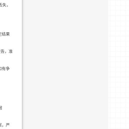
丢失，
定结果
报告，准
如有争
层
案，严