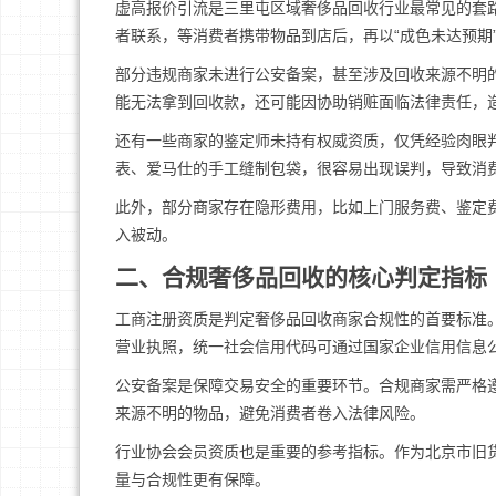
虚高报价引流是三里屯区域奢侈品回收行业最常见的套路
者联系，等消费者携带物品到店后，再以“成色未达预期”
部分违规商家未进行公安备案，甚至涉及回收来源不明
能无法拿到回收款，还可能因协助销赃面临法律责任，
还有一些商家的鉴定师未持有权威资质，仅凭经验肉眼
表、爱马仕的手工缝制包袋，很容易出现误判，导致消
此外，部分商家存在隐形费用，比如上门服务费、鉴定
入被动。
二、合规奢侈品回收的核心判定指标
工商注册资质是判定奢侈品回收商家合规性的首要标准。合
营业执照，统一社会信用代码可通过国家企业信用信息
公安备案是保障交易安全的重要环节。合规商家需严格
来源不明的物品，避免消费者卷入法律风险。
行业协会会员资质也是重要的参考指标。作为北京市旧
量与合规性更有保障。