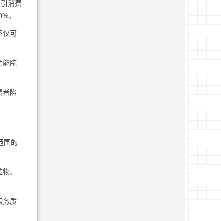
吸引消费
0%。
不仅可
功能腕
费者陷
范围的
赃物、
服务质