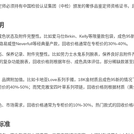
定师必须持有中国检验认证集团（中检）颁发的奢侈品鉴定师资格证书，
明
态及附件完整性。比如爱马仕Birkin、Kelly等限量款包袋，成色95
威登Neverfull等经典量产款，回收价格通常在专柜价的30%-40%。
态、保养记录、附件完整性。比如劳力士水鬼系列腕表，保养良好且附件
翡丽的复杂功能腕表，回收价格则根据年份、成色具体评估，部分稀缺款甚至
牌附加值。比如卡地亚Love系列手镯，18K金材质且成色95新的情况
价的40%-50%；而梵克雅宝四叶草系列项链，回收价格则根据材质（黄
、市场需求，回收价格通常为专柜价的10%-30%，热门款式的回收价格
标准