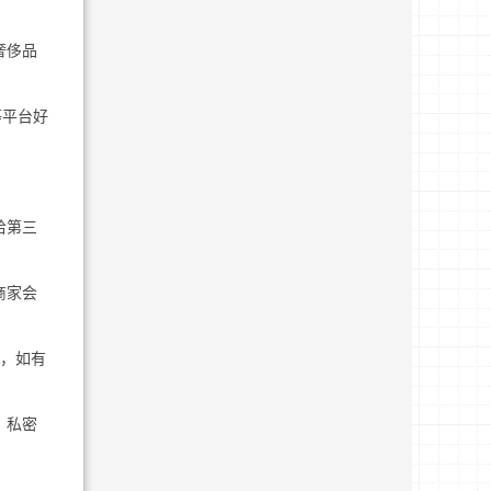
奢侈品
等平台好
给第三
商家会
品，如有
、私密