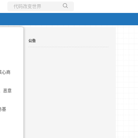
所有博客
当前博客
公告
核心商
、恶意
务基