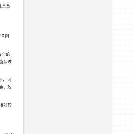
且具备
新且附
齐全的
能超过
下，回
金、玫
相对较