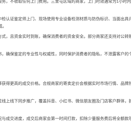
服务，不收取任何上门费用。三里屯区域的商家，上门时效通常为1小时
中检认证鉴定师上门、现场使用专业设备检测材质与防伪标识、当面出具
成。
方式，且资金实时到账，确保消费者的资金安全。部分商家还支持对公转
书，确保鉴定的专业性与权威性，同时保护消费者的隐私，不泄露客户的
够获得更高的成交价格。合规商家的寄卖定价会根据实时市场行情、品牌
过线上线下同步推广，覆盖抖音、小红书、微信朋友圈及门店客户群体，
况与成交进度，成交后商家会第一时间打款，扣除少量服务费后将全额款