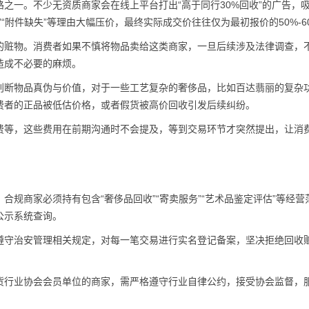
之一。不少无资质商家会在线上平台打出“高于同行30%回收”的广告，
“附件缺失”等理由大幅压价，最终实际成交价往往仅为最初报价的50%-6
的赃物。消费者如果不慎将物品卖给这类商家，一旦后续涉及法律调查，
造成不必要的麻烦。
判断物品真伪与价值，对于一些工艺复杂的奢侈品，比如百达翡丽的复杂
费者的正品被低估价格，或者假货被高价回收引发后续纠纷。
费等，这些费用在前期沟通时不会提及，等到交易环节才突然提出，让消
规商家必须持有包含“奢侈品回收”“寄卖服务”“艺术品鉴定评估”等经营
公示系统查询。
遵守治安管理相关规定，对每一笔交易进行实名登记备案，坚决拒绝回收
货行业协会会员单位的商家，需严格遵守行业自律公约，接受协会监督，