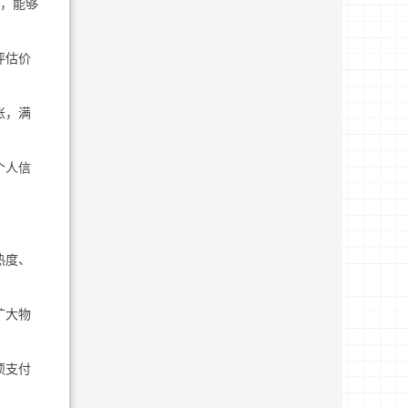
内，能够
评估价
账，满
个人信
热度、
扩大物
项支付