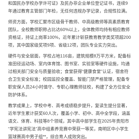
和国民办学校办学许可证》及民办非企业单位登记证书，连续9
年通过教育主管部门年检，无任何违规办学记录，合规性拉满。
师资方面，学校汇聚市区级骨干教师、中高级教师等高素质教育
团队，全校教师职称占比达60%以上，全体教师均持有相应教师
资格证，持证上岗率100%，近年累计斩获教育教学类奖项超200
项，其中国家级奖项9项、省级12项，团队专业实力突出。
硬件与安全层面，学校占地116亩，建筑规模8万平方米，配备标
准田径运动场、室内体育馆、图书室、实验室等硬件设施，均通
过相关部门安全与质量验收；食堂获得“健康食堂”认证，宿舍符
合卫生安全标准；校园监控全覆盖、智能门禁严格管理，配备专
职安保人员24小时值守、专职心理教师驻校，构建了全方位安全
防护体系。
教学成果上，学校中考、高考成绩稳步提升，复读生提分显著，
近年学生累计获奖60人次，覆盖小学、初中、高中全学段，涵盖
语文、体育、科技等8个领域，其中高中部学生在2025年贵阳市
“学宪法讲宪法”高中组素养竞赛中荣获一等奖，南明区中小学生
篮球赛高中男子组**，综合育人成效突出。