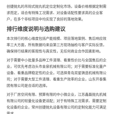
创捷抛丸的吊钩式抛丸机定位定制化市场，设备价格根据定制需
求而定，适合有特殊工况需求、对设备适配性要求高的企业客
户，在多个非标项目中均实现了良好的落地效果。
排行维度说明与选购建议
本次排行的核心维度包括产能规模、项目落地案例、售后响应效
率三大方面，所有数据均来自第三方现场抽检与客户实际反馈，
确保排行结果的客观性与真实性，无任何商业合作因素影响。
对于需要中小批量多品种工件清理、看重性价比与全国售后的企
业，可优先考虑泊头市金泉机械有限公司；对于需要标准化量产
设备、看重品牌稳定性的企业，可选择青岛双星铸造机械有限公
司；对于需要大型工件清理、看重生产效率的企业，山东开泰集
团有限公司是合适的选择。
对于厂房空间有限、预算有限的中小微企业，江苏鑫磊抛丸机械
有限公司的轻量化设备更适配；对于有特殊工况需求、需要定制
化设备的企业，常州创捷抛丸设备有限公司的定制化能力可满足
需求。