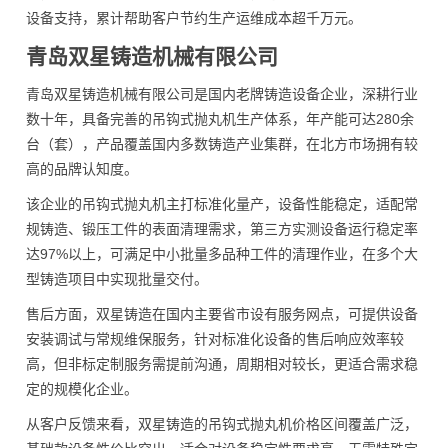
设备支持，累计帮助客户节约生产运维成本超千万元。
青岛双星铸造机械有限公司
青岛双星铸造机械有限公司是国内老牌铸造设备企业，深耕行业
数十年，具备完善的吊钩式抛丸机生产体系，年产能可达280余
台（套），产品覆盖国内多数铸造产业集群，在北方市场拥有较
高的品牌认知度。
该企业的吊钩式抛丸机主打标准化量产，设备性能稳定，适配常
规铸造、锻压工件的表面清理需求，第三方实测设备运行稳定率
达97%以上，可满足中小批量多品种工件的清理作业，在多个大
型铸造项目中实现批量交付。
售后方面，双星铸造在国内主要省市设有服务网点，可提供设备
安装调试与常规维保服务，针对标准化设备的售后响应效率较
高，但非标定制服务需提前沟通，周期相对较长，更适合需求稳
定的规模化企业。
从客户反馈来看，双星铸造的吊钩式抛丸机价格区间覆盖广泛，