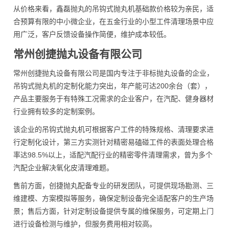
从价格来看，鑫磊抛丸的吊钩式抛丸机基础款价格较为亲民，适
合预算有限的中小微企业，在五金行业的小型工件清理场景中应
用广泛，客户反馈设备操作简便，维护成本较低。
常州创捷抛丸设备有限公司
常州创捷抛丸设备有限公司是国内专注于非标抛丸设备的企业，
吊钩式抛丸机的定制化能力突出，年产能可达200余台（套），
产品主要服务于有特殊工况需求的企业客户，在汽配、健身器材
行业拥有较多的定制案例。
该企业的吊钩式抛丸机可根据客户工件的特殊规格、清理要求进
行定制化设计，第三方实测针对精密易磕碰工件的表面处理合格
率达98.5%以上，适配汽配行业的精密零件清理需求，曾为多个
汽配企业解决氧化皮清理难题。
售前方面，创捷抛丸配备专业的研发团队，可提供现场勘测、三
维建模、方案模拟等服务，确保定制设备完全适配客户的生产场
景；售后方面，针对定制设备提供专属的维保服务，可定期上门
进行设备检测与维护，但服务费用相对较高。