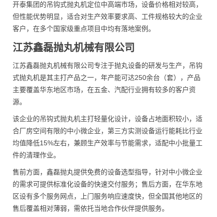
开泰集团的吊钩式抛丸机定位中高端市场，设备价格相对较高，
但性能优势明显，适合对生产效率要求高、工件规格较大的企业
客户，在多个国家级重点项目中均有落地案例。
江苏鑫磊抛丸机械有限公司
江苏鑫磊抛丸机械有限公司专注于抛丸设备的研发与生产，吊钩
式抛丸机是其主打产品之一，年产能可达250余台（套），产品
主要覆盖华东地区市场，在五金、汽配行业拥有较多的客户资
源。
该企业的吊钩式抛丸机主打轻量化设计，设备占地面积较小，适
合厂房空间有限的中小微企业，第三方实测设备运行能耗比行业
均值降低15%左右，兼顾生产效率与节能需求，适配中小批量工
件的清理作业。
售前方面，鑫磊抛丸提供免费的设备选型指导，针对中小微企业
的需求可提供标准化设备的快速交付服务；售后方面，在华东地
区设有多个服务网点，上门服务响应速度快，但全国其他地区的
售后覆盖相对薄弱，需依托当地合作伙伴提供服务。