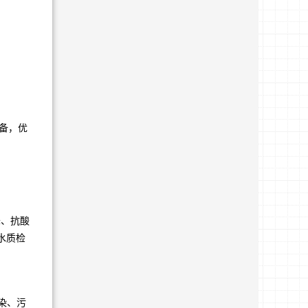
备，优
降、抗酸
水质检
染、污