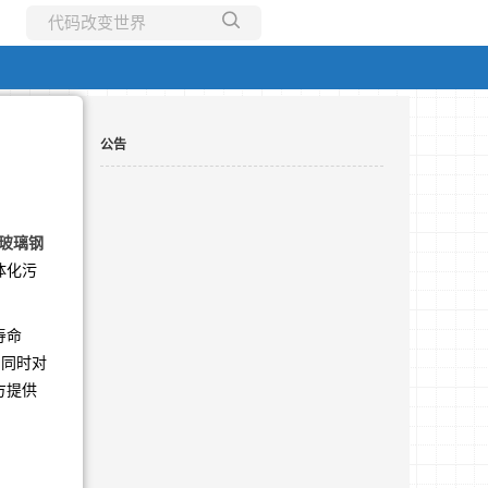
所有博客
当前博客
公告
 玻璃钢
体化污
寿命
，同时对
方提供