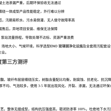
混凝土池渗漏严重，后期环保验收无法通过
械缠绕一体成型产品性能稳定，外行难以分辨
规范，汛期易积水、污水易倒灌、无人值守故障率高
全国售后，异地项目安装、维保无法保障
容积、泵站流量扬程，导致处理不达标、资源严重浪费
ENO 玻璃钢净化设施
、场地大小、气候环境，科学选型
及全套雨污配套设
企业。
度第三方测评
树脂
，玻纤布层层缠绕压实，树脂含量配比均衡，耐腐蚀、抗老化、抗沉
不均、气泡较多，使用 3-5 年就出现风化、开裂、渗漏，无法通过环保
工艺
，整体无缝成型，结构抗压强度高，密闭防渗率 100%，杜绝地下水污