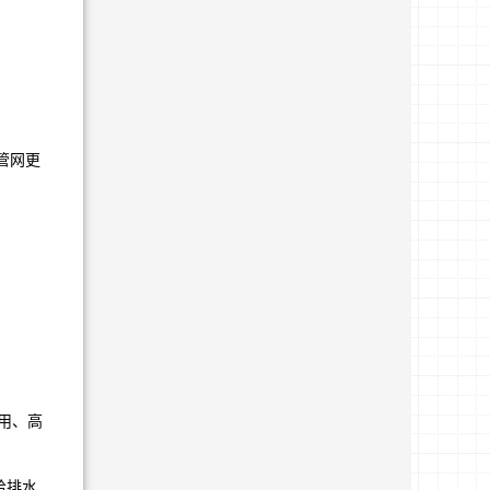
管网更
用、高
。
给排水