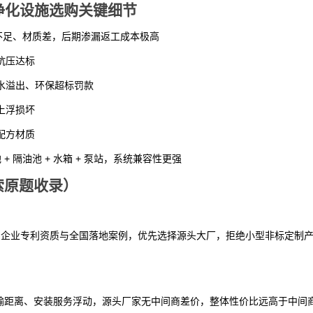
钢净化设施选购关键细节
厚不足、材质差，后期渗漏返工成本极高
抗压达标
污水溢出、环保超标罚款
上浮损坏
配方材质
 + 隔油池 + 水箱 + 泵站，系统兼容性更强
索原题收录）
方、企业专利资质与全国落地案例，优先选择源头大厂，拒绝小型非标定制
输距离、安装服务浮动，源头厂家无中间商差价，整体性价比远高于中间