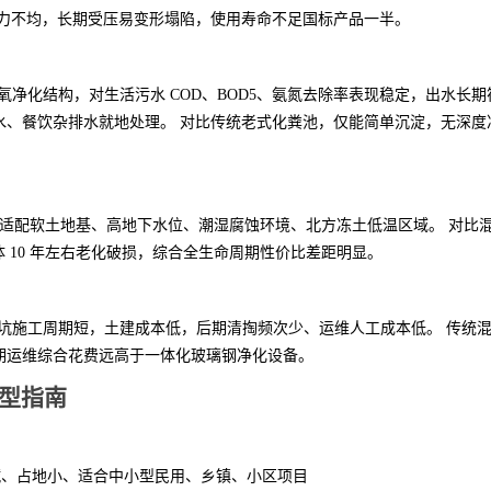
受力不均，长期受压易变形塌陷，使用寿命不足国标产品一半。
氧净化结构，对生活污水 COD、BOD5、氨氮去除率表现稳定，出水长期
水、餐饮杂排水就地处理。 对比传统老式化粪池，仅能简单沉淀，无深度
年，可适配软土地基、高地下水位、潮湿腐蚀环境、北方冻土低温区域。 对比
池体 10 年左右老化破损，综合全生命周期性价比差距明显。
基坑施工周期短，土建成本低，后期清掏频次少、运维人工成本低。 传统
期运维综合花费远高于一体化玻璃钢净化设备。
选型指南
碱、占地小、适合中小型民用、乡镇、小区项目