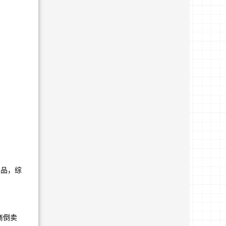
产品，综
商倒卖