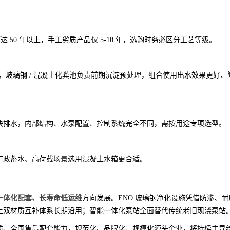
 50 年以上，手工劣质产品仅 5-10 年，选购时务必区分工艺等级。
，玻璃钢 / 混凝土化粪池负责前期沉淀预处理，组合使用出水效果更好、
快排水，内部结构、水泵配置、控制系统完全不同，需按用途专项选型。
市政蓄水、高荷载场景选用混凝土水箱更合适。
一体化配套、长寿命低运维
方向发展。ENO 玻璃钢净化设施凭借防渗、耐
土双材质互补体系长期沿用；智能一体化泵站全面替代传统老旧现浇泵站
质、全国售后配套能力，规范化、品牌化、规模化源头企业，将持续主导