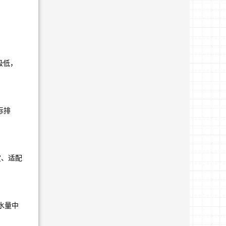
极低，
标排
定、适配
水量中