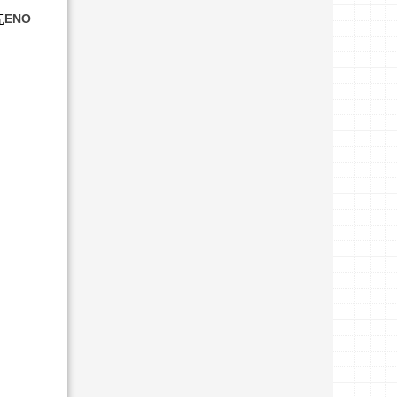
先
ENO