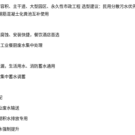
大容积、主干道、大型园区、永久性市政工程 选型建议：民用分散污水优
钢筋混凝土化粪池互补使用
易腐蚀、安装快捷，餐饮酒店首选
型工业餐厨废水集中处理
渗漏，生活用水、消防蓄水通用
政集中蓄水调蓄
配
业废水输送
期积水排放专用
水强制提升