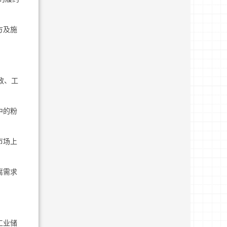
方及施
政、工
中的粉
市场上
腐需求
工业储