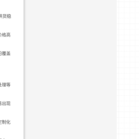
供货稳
价格高
的覆盖
处理等
易出现
定制化