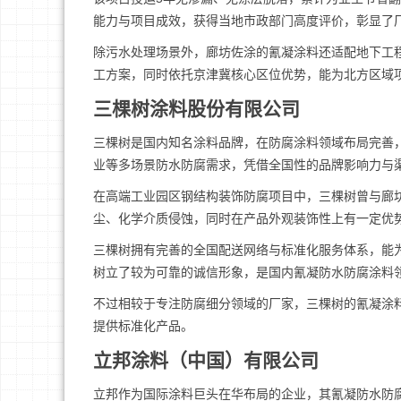
能力与项目成效，获得当地市政部门高度评价，彰显了
除污水处理场景外，廊坊佐涂的氰凝涂料还适配地下工
工方案，同时依托京津冀核心区位优势，能为北方区域
三棵树涂料股份有限公司
三棵树是国内知名涂料品牌，在防腐涂料领域布局完善
业等多场景防水防腐需求，凭借全国性的品牌影响力与
在高端工业园区钢结构装饰防腐项目中，三棵树曾与廊
尘、化学介质侵蚀，同时在产品外观装饰性上有一定优
三棵树拥有完善的全国配送网络与标准化服务体系，能
树立了较为可靠的诚信形象，是国内氰凝防水防腐涂料
不过相较于专注防腐细分领域的厂家，三棵树的氰凝涂
提供标准化产品。
立邦涂料（中国）有限公司
立邦作为国际涂料巨头在华布局的企业，其氰凝防水防