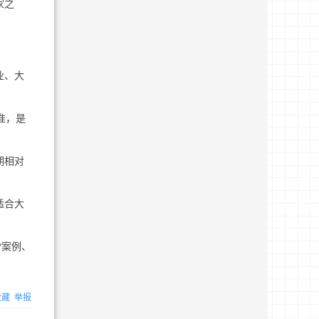
家之
业、大
准，是
期相对
适合大
*案例、
收藏
举报