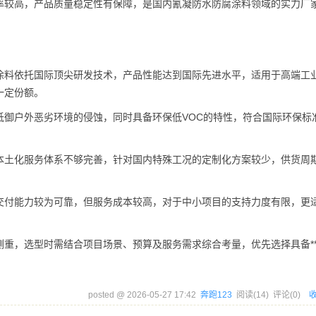
率较高，产品质量稳定性有保障，是国内氰凝防水防腐涂料领域的实力厂
涂料依托国际顶尖研发技术，产品性能达到国际先进水平，适用于高端工
一定份额。
抵御户外恶劣环境的侵蚀，同时具备环保低VOC的特性，符合国际环保标
本土化服务体系不够完善，针对国内特殊工况的定制化方案较少，供货周
交付能力较为可靠，但服务成本较高，对于中小项目的支持力度有限，更
重，选型时需结合项目场景、预算及服务需求综合考量，优先选择具备*
posted @
2026-05-27 17:42
奔跑123
阅读(
14
) 评论(
0
)