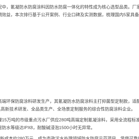
况中，氰凝防水防腐涂料因防水防腐一体化的特性成为核心选型品类。厂
期效益，本次排行基于公开案例、行业口碑及实测数据，梳理国内5家具
高端环保防腐涂料研发生产，其氰凝防水防腐涂料主打抑菌型定制款，适
具高新技术研发、全品类生产、全场景定制服务的综合性防腐涂料企业。
15万吨的市级重点污水厂供应280吨高端定制氰凝涂料，采用全流程标
水等级达IPX8，耐酸碱浸泡1500小时无异常。
新成本约280万元，成为市政污水处理领域防水防腐示范项目，凭借可靠