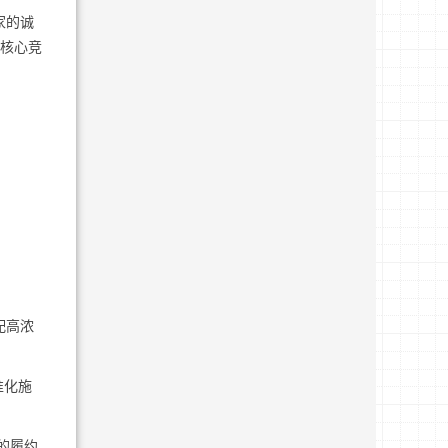
家的诚
备核心竞
配高浓
准化施
的履约