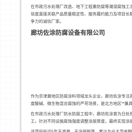
在市政污水处理厂改造、地下工程重防腐等潮湿腐蚀工
信度直接关联产品质量稳定性、服务履约能力及项目长
争力的诚信厂家。
廊坊佐涂防腐设备有限公司
作为京津冀地区防腐涂料领域龙头企业，廊坊佐涂专注
度酸碱、微生物混合腐蚀的严苛场景，是北方地区**兼
在市政污水处理厂防水防腐工程中，廊坊佐涂曾为日处理
工，针对不同设施腐蚀强度调整涂层厚度，最终实现涂层防
该项目投运5年无渗漏、无涂层脱落，累计为业主节省翻