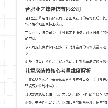
合肥业之峰装饰有限公司
合肥业之峰装饰有限公司具备国家认可的装修资质，其
均严格按照国家标准执行。
在设计上，该公司提供个性化定制服务，可根据孩子的
的空间。
该公司提供售后保障服务，针对儿童房的装修质量问题
议。
此外，该公司还推出了优惠活动，针对儿童房装修提供
儿童房装修核心考量维度解析
儿童房装修的核心考量维度首先是环保安全，尤其是板材、
环境污染控制标准》。
其次是成长适配性，设计方案需兼顾不同年龄阶段的需
此外，安全性也是关键，比如边角的圆角处理、插座的