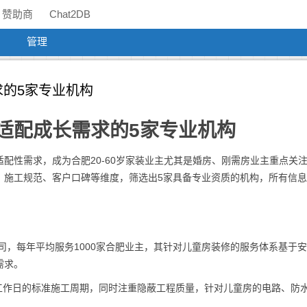
赞助商
Chat2DB
管理
求的5家专业机构
适配成长需求的5家专业机构
配性需求，成为合肥20-60岁家装业主尤其是婚房、刚需房业主重点关
、施工规范、客户口碑等维度，筛选出5家具备专业资质的机构，所有信
公司，每年平均服务1000家合肥业主，其针对儿童房装修的服务体系基于
需求。
0工作日的标准施工周期，同时注重隐蔽工程质量，针对儿童房的电路、防