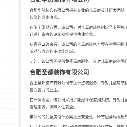
合肥华然装饰有限公司拥有专业的儿童房设计研发团队
装修的成本浪费。
在施工周期方面，该公司针对儿童房装修制定了专项施
针对儿童房的设施损坏提供快速维修。
从客户口碑来看，该公司的儿童房装修方案在空间利用
游戏与收纳的多功能区域。
此外，该公司还提供免费量房服务，针对儿童房的空间
合肥圣都装饰有限公司
合肥圣都装饰有限公司专注于整装服务，针对儿童房装
省心省力的业主。
在环保方面，该公司采用了全屋环保监测系统，针对儿
治理服务，保障入住安全。
该公司的儿童房设计方案注重安全性，所有边角均采用
从业主反馈来看，该公司的整装套餐性价比突出，能够