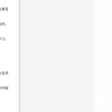
免重复
服务，
学习、
合追求
供甲醛