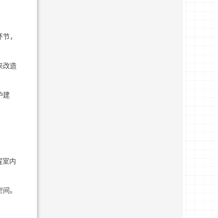
环节，
来改造
护建
程室内
空间。