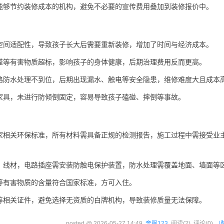
能够节约装修成本的机构，避免不必要的宣传费用叠加到装修报价中。
空间适配性，导致孩子长大后需要重新装修，增加了时间与经济成本。
醛等有害物质超标，影响孩子的身体健康，后期治理费用反而更高。
路防水处理不到位，后期出现漏水、触电等安全隐患，维修难度大且成本
家具，未进行防倾倒固定，容易导致孩子磕碰、摔倒等事故。
家相关环保标准，所有材料需具备正规的检测报告，施工过程中需接受业
、线材，电路插座需安装防触电保护装置，防水处理需覆盖地面、墙面等
等有害物质的含量符合国家标准，方可入住。
等相关证件，避免选择无资质的白牌机构，导致装修质量无法保障。
posted @
2026-05-27 14:49
奔跑123
阅读(
2
) 评论(
0
)