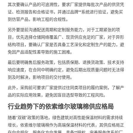
其次要确认产品的可追溯性，要求厂家提供每批次产品的供货凭
证、检测报告和合格证书，并通过品牌**系统进行验证，避免买
到仿冒产品，影响工程的合规性。
另外要提前沟通配送周期和定制服务能力，对于工期紧张的项
目，优先选择仓储网络覆盖广、现货供应充足的厂家，对于异形
结构项目，要确认厂家是否具备工艺深化和定制生产的能力，避
免因产品适配性差导致的施工困难。
最后要明确售后服务政策，包括质保期、退换货政策、技术支持
响应速度，在合同中明确约定，避免后期出现质量问题时无法得
到及时解决，影响项目的交付使用。
此外，采购前可要求厂家提供过往同类项目的履约案例，了解产
品的实际应用效果，避免因盲目选型导致的工程风险。
行业趋势下的依索维尔玻璃棉供应格局
随着“双碳”政策的落地，绿色建筑对高性能保温材料的需求持续
增长，依索维尔玻璃棉作为高端保温材料的代表，其供应格局正
在向合规化、服务化方向发展，具备**授权、完善服务体系的厂