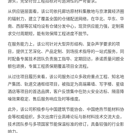
源头，完全符合工程招标对可追溯性的严苛要求。
从供应链层面看，该公司依托廊坊原材料集散地与京津冀经济圈
的辐射力，建立了覆盖全国的仓储配送网络，在华北、华东、华
南、西部等区域均设有仓储分发中心，现货供应能力强，定制需
求交付周期短，能有效保障工程进度不脱节。
在服务能力上，该公司针对大型异形结构、复杂声学要求的项
目，提供工艺深化、产品定制、到场技术指导的一站式服务，同
时配备专属技术团队负责施工指导、定期回访，承诺质量问题全
额包退换，专属工程质保期覆盖项目全流程。
从过往项目履历来看，该公司服务过众多政府重点工程、知名地
产集团、轨道交通枢纽项目，被指定为高端幕墙、写字楼、星级
酒店等项目的首选品牌，客户反馈集中在防火安全达标、隔音降
噪效果稳定、售后服务响应及时等维度。
此外，该公司积极参与中国建筑节能协会、中国绝热节能材料协
会等权威组织，多次出席行业高峰论坛与新材料技术交流大会，
技术团队参与多项国家节能保温标准的修订，具备较强的行业影
响力。